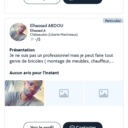
Particulier
Elhassad ABDOU
Elhassad.A
Châteaudun (Liberte Martineaux)
-/5
Présentation
Je ne suis pas un professionnel mais je peut faire tout
genre de bricoles ( montage de meubles, chauffeur,
repassage, aide ménage à domicile....etc) De base je
suis animateur et directeur des centres de loisirs et
Aucun avis pour l'instant
auto entrepreneur dans le domaine de livraison
Voir le profil
Contacter