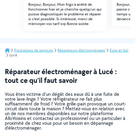
Bonjour, Bonjour, Mon frigo à arrêté de
Bonjour, M
fonctionner hier et je cherche quelqu'un qui
panne cette
puisse diagnostiquer le problème et réparer
temps un d
si c'est possible. Si intéressé, merci de
devance, C
m'envoyer vos tarif svp Bonne soirée
Prestations de services
Réparateurs électroménager
Eure-et-loir
Lucé
Réparateur électroménager à Lucé :
tout ce qu’il faut savoir
Vous êtes victime d’un dégât des eaux dû à une fuite de
votre lave-linge ? Votre réfrigérateur ne fait plus
suffisamment de froid ? Votre grille-pain provoque un court-
circuit dans toute la maison ? Mettez-vous en relation avec
un de nos membres disponibles sur notre plateforme
AlloVoisins et contactez un professionnel ou un particulier à
proximité de chez vous pour un besoin en dépannage
d’électroménager.