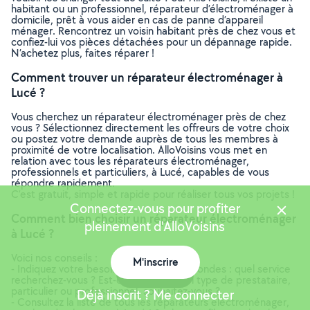
habitant ou un professionnel, réparateur d’électroménager à
domicile, prêt à vous aider en cas de panne d’appareil
ménager. Rencontrez un voisin habitant près de chez vous et
confiez-lui vos pièces détachées pour un dépannage rapide.
N’achetez plus, faites réparer !
Comment trouver un réparateur électroménager à
Lucé ?
Vous cherchez un réparateur électroménager près de chez
vous ? Sélectionnez directement les offreurs de votre choix
ou postez votre demande auprès de tous les membres à
proximité de votre localisation. AlloVoisins vous met en
relation avec tous les réparateurs électroménager,
professionnels et particuliers, à Lucé, capables de vous
répondre rapidement.
C’est gratuit, simple et rapide pour réaliser tous vos projets !
Connectez-vous pour profiter
Comment bien choisir un réparateur électroménager
pleinement d'AlloVoisins
à Lucé ?
Voici nos conseils :
M'inscrire
- Indiquez votre besoin en quelques secondes : quel service
Carte
recherchez-vous ? Est-ce urgent ? Quel type de prestataire,
particulier ou professionnel, souhaitez-vous ?
Déjà inscrit ? Me connecter
- Consultez la liste de tous les réparateurs électroménager,