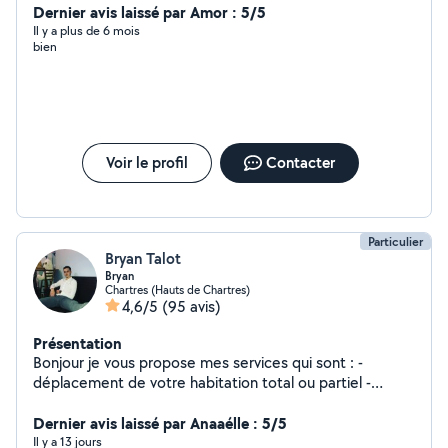
Dernier avis laissé par Amor : 5/5
Il y a plus de 6 mois
bien
Voir le profil
Contacter
Particulier
Bryan Talot
Bryan
Chartres (Hauts de Chartres)
4,6/5
(95 avis)
Présentation
Bonjour je vous propose mes services qui sont : -
déplacement de votre habitation total ou partiel -
deplacement de meubles à récupérer à conforama ou
autre - débarras de cave ou garage - montage de
Dernier avis laissé par Anaaélle : 5/5
meubles - enlèvement déchets verts - peinture Je peux
Il y a 13 jours