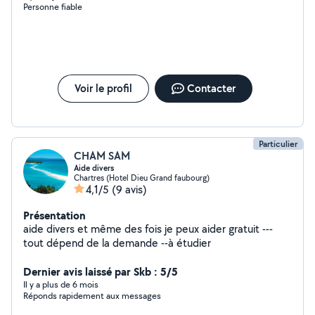
Personne fiable
venir seul ou accompagné d'un ami ou tout types de
demandes, n'hésitez pas à me contacter pour plus
d'infos. Tel : 7-77-68-54-02
Voir le profil
Contacter
Particulier
CHAM SAM
Aide divers
Chartres (Hotel Dieu Grand faubourg)
4,1/5
(9 avis)
Présentation
aide divers et même des fois je peux aider gratuit ---
tout dépend de la demande --à étudier
Dernier avis laissé par Skb : 5/5
Il y a plus de 6 mois
Réponds rapidement aux messages