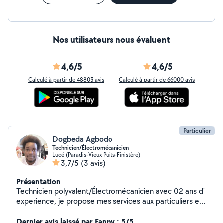
Nos utilisateurs nous évaluent
4,6/5
4,6/5
Calculé à partir de 48803 avis
Calculé à partir de 66000 avis
Particulier
Dogbeda Agbodo
Technicien/Électromécanicien
Lucé (Paradis-Vieux Puits-Finistère)
3,7/5
(3 avis)
Présentation
Technicien polyvalent/Électromécanicien avec 02 ans d'
experience, je propose mes services aux particuliers et
PME pour la réparation, l'entretien et le dépannage de
vos équipements électromécaniques, électroménagers
Dernier avis laissé par Fanny : 5/5