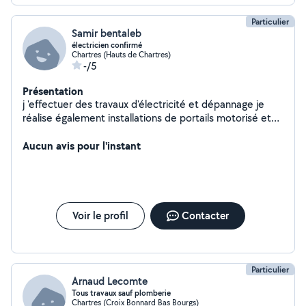
Particulier
Samir bentaleb
électricien confirmé
Chartres (Hauts de Chartres)
-/5
Présentation
j 'effectuer des travaux d'électricité et dépannage je
réalise également installations de portails motorisé et
d'interphone, j installe des alarmes intrusion. Je suis
disponible dans la région de Chartres et en île de France
Aucun avis pour l'instant
Voir le profil
Contacter
Particulier
Arnaud Lecomte
Tous travaux sauf plomberie
Chartres (Croix Bonnard Bas Bourgs)