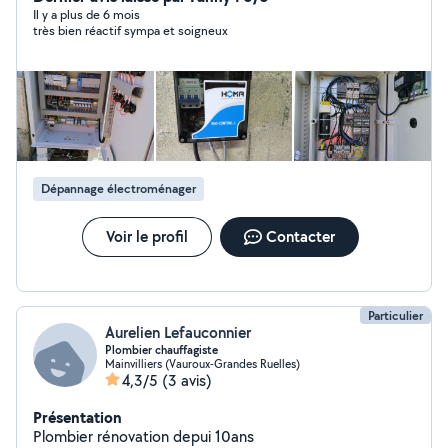
et tout appareil électrique portatif . Intervention rapide
Il y a plus de 6 mois
très bien réactif sympa et soigneux
et travail professionnel.
Dépannage électroménager
Voir le profil
Contacter
Particulier
Aurelien Lefauconnier
Plombier chauffagiste
Mainvilliers (Vauroux-Grandes Ruelles)
4,3/5
(3 avis)
Présentation
Plombier rénovation depui 10ans