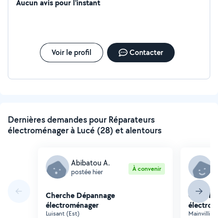
Aucun avis pour l'instant
Voir le profil
Contacter
Dernières demandes pour Réparateurs
électroménager à Lucé (28) et alentours
Abibatou A.
G
À convenir
postée hier
p
Cherche Dépannage
Cherche
électroménager
électro
Luisant (Est)
Mainvillier