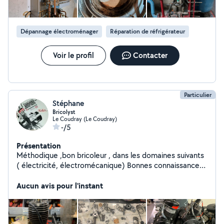
Dépannage électroménager
Réparation de réfrigérateur
Voir le profil
Contacter
Particulier
Stéphane
Bricolyst
Le Coudray (Le Coudray)
-/5
Présentation
Méthodique ,bon bricoleur , dans les domaines suivants
( électricité, électromécanique) Bonnes connaissances
des moteur de solex 2200,3800,5000 ,6000 et
mobylettes Peugeot et Mbk : entretien et dépannage
Aucun avis pour l'instant
et remise en état. ( pas de rénovation peinture par
contre ) Impression 3D én mode loisirs : pas de
conception.pour l'instant .