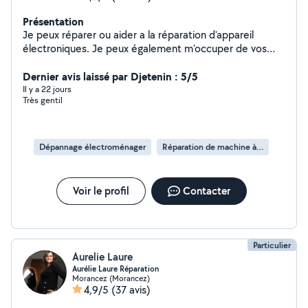
Présentation
Je peux réparer ou aider a la réparation d'appareil
électroniques. Je peux également m'occuper de vos
animaux. Ainsi que du nettoyage de votre logement ou
Dernier avis laissé par Djetenin : 5/5
véhicule. Et entretien simple de vos extérieurs.
Il y a 22 jours
Très gentil
Dépannage électroménager
Réparation de machine à laver
Voir le profil
Contacter
Particulier
Aurelie Laure
Aurélie Laure Réparation
Morancez (Morancez)
4,9/5
(37 avis)