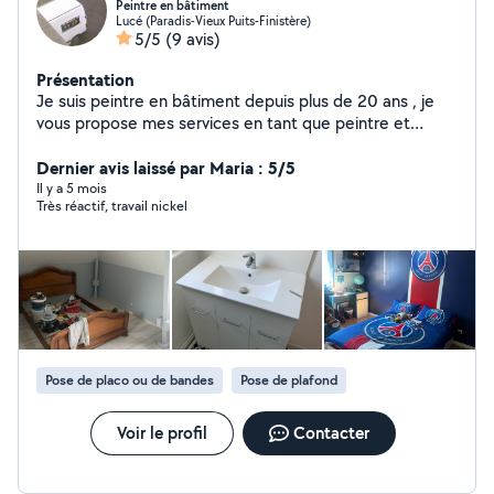
Peintre en bâtiment
Lucé (Paradis-Vieux Puits-Finistère)
5/5
(9 avis)
Présentation
Je suis peintre en bâtiment depuis plus de 20 ans , je
vous propose mes services en tant que peintre et
divers travaux : Pose de placo Bande Pose de parquet
flottant Pose de cuisine équipée Faïence Plomberie
Dernier avis laissé par Maria : 5/5
Contactez moi pour plus informations si besoin .
Il y a 5 mois
Très réactif, travail nickel
Pose de placo ou de bandes
Pose de plafond
Voir le profil
Contacter