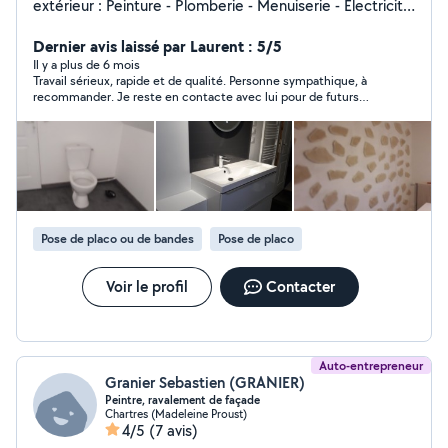
extérieur : Peinture - Plomberie - Menuiserie - Electricité
- Petite maçonnerie - Montage et rénovation de
mobilier- Travaux divers de jardinage - remise en
Dernier avis laissé par Laurent : 5/5
peinture de portails, volets et clôtures. Devis gratuit
Il y a plus de 6 mois
Travail sérieux, rapide et de qualité. Personne sympathique, à
recommander. Je reste en contacte avec lui pour de futurs
travaux.
Pose de placo ou de bandes
Pose de placo
Voir le profil
Contacter
Auto-entrepreneur
Granier Sebastien (GRANIER)
Peintre, ravalement de façade
Chartres (Madeleine Proust)
4/5
(7 avis)