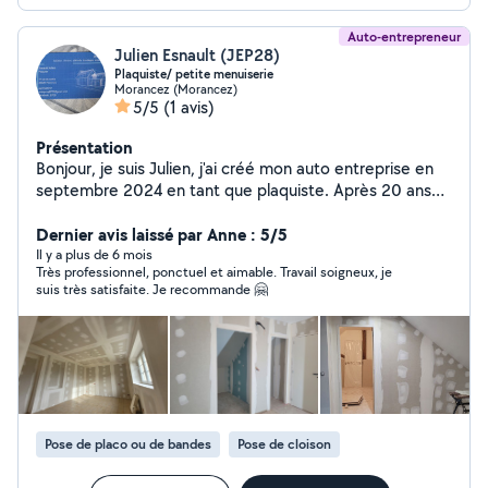
Auto-entrepreneur
Julien Esnault (JEP28)
Plaquiste/ petite menuiserie
Morancez (Morancez)
5/5
(1 avis)
Présentation
Bonjour, je suis Julien, j'ai créé mon auto entreprise en
septembre 2024 en tant que plaquiste. Après 20 ans
chez un patron j'ai décidé de me lancer. Je serai ravi de
réaliser vos projets.
Dernier avis laissé par Anne : 5/5
Il y a plus de 6 mois
Très professionnel, ponctuel et aimable. Travail soigneux, je
suis très satisfaite. Je recommande 🤗
Pose de placo ou de bandes
Pose de cloison