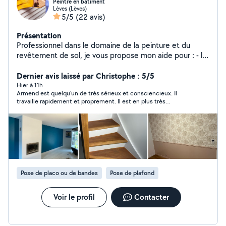
Peintre en bâtiment
Lèves (Lèves)
5/5
(22 avis)
Présentation
Professionnel dans le domaine de la peinture et du
revêtement de sol, je vous propose mon aide pour : - la
rénovation de vos murs et plafonds intérieurs : enduit,
ponçage, peinture, toile de verre, papier peint - le
Dernier avis laissé par Christophe : 5/5
revêtement de sol intérieur : pose de lino Travail soigné
Hier à 11h
Armend est quelqu'un de très sérieux et consciencieux. Il
et dans la bonne humeur ! Disponible rapidement Je
travaille rapidement et proprement. Il est en plus très
suis à l'écoute de vos projets.
sympathique. Je le recommande vivement.
Pose de placo ou de bandes
Pose de plafond
Voir le profil
Contacter