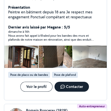
Présentation
Peintre en bâtiment depuis 18 ans Je respect mes
engagement Ponctuel compétant et respectueux
Dernier avis laissé par Megane : 5/5
dimanche à 16h
Nous avons fait appel à Khaled pour les bandes des murs et
plafonds de notre maison en rénovation, ainsi que des enduits
avant mise en peinture. Khaled, ainsi que son frère, sont des
personnes que je recommande fortement. Très professionnels,
cherchant des solutions au moindre soucis technique, très
serviables, à l'écoute, arrangeant. Merci pour tout, nous
sommes ravis !
Pose de placo ou de bandes
Pose de plafond
Voir le profil
Contacter
Auto-entrepreneur
Romain Ronceray (SR2R)