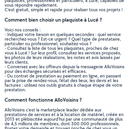
plaquistes, professionnels et particuliers, à Lucé, capables de
vous répondre rapidement.
C’est gratuit, simple et rapide pour réaliser tous vos projets !
Comment bien choisir un plaquiste à Lucé ?
Voici nos conseils :
- Indiquez votre besoin en quelques secondes : quel service
recherchez-vous ? Est-ce urgent ? Quel type de prestataire,
particulier ou professionnel, souhaitez-vous ?
- Consultez la liste de tous les plaquistes, proches de chez
vous à Lucé ! Sur leur profil, consultez les services proposés,
les photos de leurs réalisations, les notes et avis laissés par
leurs clients.
- Conversez avec les offreurs depuis la messagerie AlloVoisins
pour des échanges sécurisés et efficaces.
- Du contrat de prestation au paiement en ligne, en passant
par la prise de rendez-vous, l’état des lieux, les devis et les
factures : utilisez nos outils gratuits à chaque étape de votre
prestation.
Comment fonctionne AlloVoisins ?
AlloVoisins c’est la marketplace leader dédiée aux
prestations de services et à la location de matériel, créée en
2013 et plébiscitée aujourd’hui par une communauté de plus
de 4,5 millions de membres, dont 300 000 professionnels.
Postez votre demande et trouvez proche de chez vous un