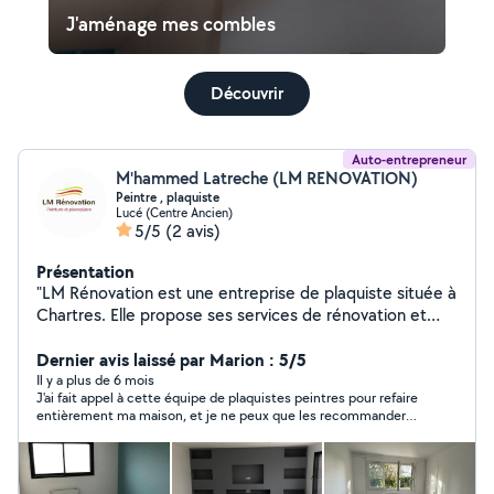
J'aménage mes combles
Découvrir
Auto-entrepreneur
M'hammed Latreche (LM RENOVATION)
Peintre , plaquiste
Lucé (Centre Ancien)
5/5
(2 avis)
Présentation
"LM Rénovation est une entreprise de plaquiste située à
Chartres. Elle propose ses services de rénovation et
d'aménagement intérieur pour les particuliers et les
professionnels de la région. L'équipe de professionnels
Dernier avis laissé par Marion : 5/5
est compétente et expérimentée pour vous aider à
Il y a plus de 6 mois
J'ai fait appel à cette équipe de plaquistes peintres pour refaire
réaliser tous vos projets en matière de pose de placo,
entièrement ma maison, et je ne peux que les recommander
cloisons, doublage, isolation, faux-plafonds,l'enduit ,
vivement ! Leur professionnalisme, leur souci du détail et la
joints calicots, peinture, carrelage , parquet ect . LM
qualité de leur travail sont irréprochables. Les finitions sont
Rénovation met à votre disposition son savoir-faire et
parfaites, et tout a été fait dans les délais convenus. Ils ont su
transformer ma maison exactement comme je l'avais imaginé.
son expertise pour garantir une intervention rapide et