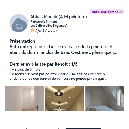
Auto-entrepreneur
Abbas Mounir (A.M peinture)
Peinture bâtiment
Lucé (Bruxelles Beguines)
4/5
(7 avis)
Présentation
Auto entrepreneur dans le domaine de la peinture et
étant du domaine plus de 6ans Cest avec plaisir que je
vous propose mes compétences et mes services
(enduits ponçage, peinture , papier peint.....)
Dernier avis laissé par Benoit : 1/5
Il y a plus de 6 mois
Ce monsieur n’est pas peintre Charlo …ne sait pas peindre ni
enduire utilise des tonnes de peinture ne ponce jamais quitte
les chantiers en vous prenant du matériel il nous doit une
somme de plus que nous attendons il peint les poignet de
porte les spots les de carrelages à oui c un champion pour le
parquet que vous voyez je lui suggère de là retirer c chez moi
et l ex parquet que vous voyez il a était retiré car il a tout abîmé
en le posant il pas professionnel ne bâche rien mais de la
peinture partout nettoie rien passe plus de temps au
téléphone à oui j’aimerai aussi que les photo soit retiré car
aucun accord pour les prend j’attend ma somme ? Vous avez
mon num