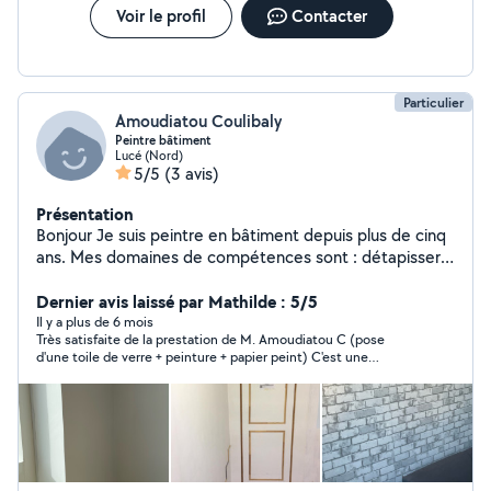
Voir le profil
Contacter
Particulier
Amoudiatou Coulibaly
Peintre bâtiment
Lucé (Nord)
5/5
(3 avis)
Présentation
Bonjour Je suis peintre en bâtiment depuis plus de cinq
ans. Mes domaines de compétences sont : détapisser
du papier peint, pose de toiles de verre, pose de
papiers peints ou peintures sur murs intérieurs et pose
Dernier avis laissé par Mathilde : 5/5
de sol en lino. N'hésitez pas à me contacter pour plus
Il y a plus de 6 mois
Très satisfaite de la prestation de M. Amoudiatou C (pose
d'informations
d'une toile de verre + peinture + papier peint) C'est une
personne discrète, rigoureuse, fiable et efficace. Merci
beaucoup pour votre travail. Je recommande à 100%