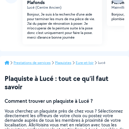
Plafonds
Plafonds
Lucé (Centre Ancien)
Mainvillier
Bonjour, Je suis à la recherche d'une aide
Bonjour, re
pour terminer les murs de ma pièce de vie.
plombier po
J'ai du papier de rénovation à poser. Je
m'occuperai de la peinture suite à la pose
donc c'est uniquement pour faire la pose.
merci d'avance bonne journée
Prestations de services
Plaquistes
Eure-et-loir
Lucé
Plaquiste à Lucé : tout ce qu’il faut
savoir
Comment trouver un plaquiste à Lucé ?
Vous cherchez un plaquiste près de chez vous ? Sélectionnez
directement les offreurs de votre choix ou postez votre
demande auprès de tous les membres à proximité de votre
localisation. AlloVoisins vous met en relation avec tous les