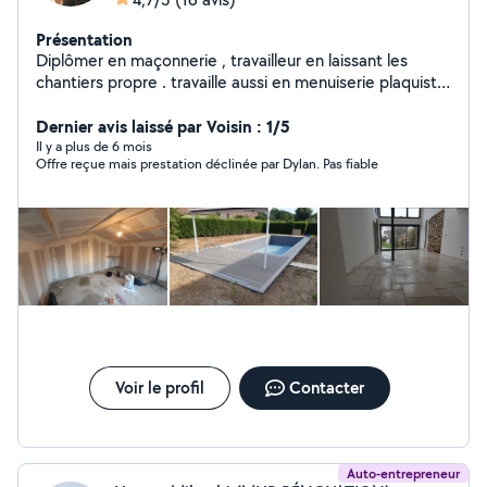
Présentation
Diplômer en maçonnerie , travailleur en laissant les
chantiers propre . travaille aussi en menuiserie plaquiste
et tout travaux . je travaille dans une entreprise
générale qui ma appris diffèrent métiers avec plus de 12
Dernier avis laissé par Voisin : 1/5
ans experience
Il y a plus de 6 mois
Offre reçue mais prestation déclinée par Dylan. Pas fiable
Voir le profil
Contacter
Auto-entrepreneur