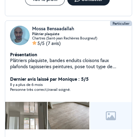
Particulier
Mossa Bensaadallah
Plâtrier plaquiste
Chartres (Saint-jean Rechèvres Bourgneuf)
5/5
(7 avis)
Présentation
Plâtriers plaquiste, bandes enduits cloisons faux
plafonds tapisseries peintures, pose tout type de
revêtement sol, finitions pose cuisine,montage meuble
en kit!! Travaille propre et minutieux rapide et efficace
Dernier avis laissé par Monique : 5/5
j'aime mon métier. Personne de confiance
Il y a plus de 6 mois
Personne très correct,travail soigné.