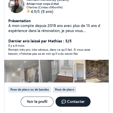
Artisan tout corps d etat
Chartres (Coteau d'Aboville)
4,9/5
(8 avis)
Présentation
A mon compte depuis 2018 ans avec plus de 15 ans d
expérience dans la rénovation, je peux vous
accompagner dans vos projets. N hésitez pas à me
contacter pour échanger sur vos attentes et réaliser de
Dernier avis laissé par Mathias : 5/5
belles choses ensemble
Il y a 4 mois
Romain très pro, très sérieux, dans ce qu’il fait. Si vous avez
besoin, n’hésitez pas sa se voit qu’il a du savoir-fair
Pose de placo ou de bandes
Pose de placo
Voir le profil
Contacter