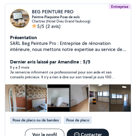
Entreprise
BEG PEINTURE PRO
Peintre-Plaquiste-Pose de sols
Chartres (Hotel Dieu Grand faubourg)
5/5
(2 avis)
Présentation
SARL Beg Peinture Pro : Entreprise de rénovation
intérieure, nous mettons notre expertise au service de
vos projets de qualité, livrés clés en main. Spécialiste
des projets de rénovation globale Nous gérons vos gros
Dernier avis laissé par Amandine : 5/5
chantiers de A à Z : de la dépose de l'existant à la
Il y a 3 mois
Je remercie infiniment ce professionnel pour son aide et ses
création de cloisons, en passant par la pose de vos sols
conseils précieux. Il n’y a rien à dire sur son travail je suis 100%
et l'installation de votre cuisine, jusqu'aux finitions de
satisfaite ! Je recommande vivement pour tout travaux
peinture les plus soignées. Un seul interlocuteur pour
d’enduits placo peinture ! ☺️
une tranquillité totale. Nos domaines d'intervention : ️
Peinture : Tous types (mate, satin, velours). Murs,
plafonds, boiseries. Cuisines : Pose complète (meubles,
plans de travail, finitions). Placo : Cloisons, doublage,
faux-plafonds, ratissage. Sols : Parquet, Lino, dalles PVC
Pose de placo ou de bandes
Pose de placo
et plinthes. Multi-services : Montage de meubles,
petites réparations. Pourquoi nous choisir ? Expertise
SARL & Rénovation globale. Protection totale du
Voir le profil
Contacter