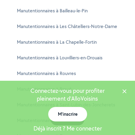
Manutentionnaires à Bailleau-le-Pin
Manutentionnaires à Les Châtelliers-Notre-Dame
Manutentionnaires à La Chapelle-Fortin
Manutentionnaires à Louvilliers-en-Drouais
Manutentionnaires à Rouvres
Manutentionnaires à Broué
Connectez-vous pour profiter
pleinement d'AlloVoisins
Manutentionnaires à Saint-Lubin-des-Joncherets
M'inscrire
Carte
Manutentionnaires à Cernay
Déjà inscrit ? Me connecter