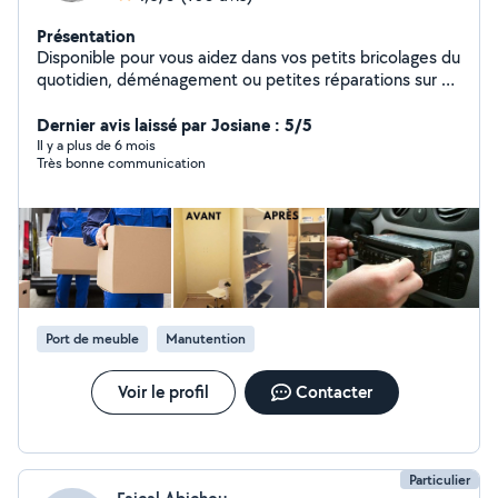
Présentation
Disponible pour vous aidez dans vos petits bricolages du
quotidien, déménagement ou petites réparations sur un
véhicule ect.. Je suis une personne très manuel et
pointilleuse.
Dernier avis laissé par Josiane : 5/5
Il y a plus de 6 mois
Très bonne communication
Port de meuble
Manutention
Voir le profil
Contacter
Particulier