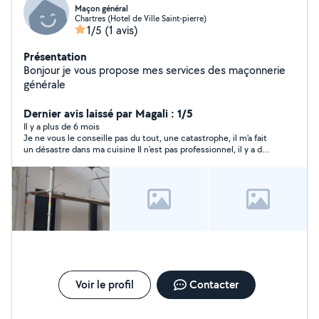
Maçon général
Chartres (Hotel de Ville Saint-pierre)
1/5
(1 avis)
Présentation
Bonjour je vous propose mes services des maçonnerie
générale
Dernier avis laissé par Magali : 1/5
Il y a plus de 6 mois
Je ne vous le conseille pas du tout, une catastrophe, il m’a fait
un désastre dans ma cuisine Il n’est pas professionnel, il y a de
la peinture sur les clenche des portes,sur la hotte sur la
cuisinière et sur les meubles
Voir le profil
Contacter