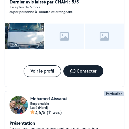
peinture placo montage des meubles )
Dernier avis laissé par CHAM : 5/5
Il y a plus de 6 mois
super personne à l'écoute et arrangeant
Voir le profil
Contacter
Particulier
Mohamed Aissaoui
Responsable
Lucé (Nord)
4,6/5
(11 avis)
Présentation
Je n'ai pas encore renseigné ma présentation.