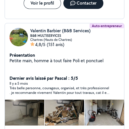
Voir le profil
Contacter
Auto-entrepreneur
Valentin Barbier (B&B Services)
B&B MULTISERVICES
Chartres (Hauts de Chartres)
4,8/5
(151 avis)
Présentation
Petite main, homme à tout faire Poli et ponctuel
Dernier avis laissé par Pascal : 5/5
Il y a 5 mois
Très belle personne, courageux, organisé, et très professionnel
. je recommande vivement Valentin pour tout travaux, cat il est
polyvalent et ça fait toute la différence. Merci encore pour
votre aide précieuse pour mon déménagement.