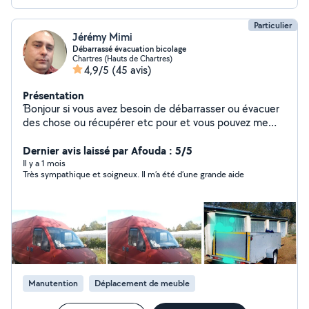
Particulier
Jérémy Mimi
Débarrassé évacuation bicolage
Chartres (Hauts de Chartres)
4,9/5
(45 avis)
Présentation
Ɓonjour si vous avez besoin de débarrasser ou évacuer
des chose ou récupérer etc pour et vous pouvez me
contacter 623183261 je vous répondez dans la journée
merci
Dernier avis laissé par Afouda : 5/5
Il y a 1 mois
Très sympathique et soigneux. Il m’a été d’une grande aide
Manutention
Déplacement de meuble