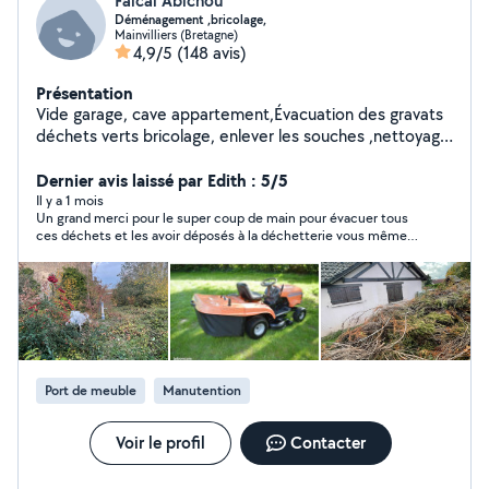
Faical Abichou
Déménagement ,bricolage,
Mainvilliers (Bretagne)
4,9/5
(148 avis)
Présentation
Vide garage, cave appartement,Évacuation des gravats
déchets verts bricolage, enlever les souches ,nettoyage
des sols petits travaux de maçonnerie peinture
Dernier avis laissé par Edith : 5/5
Il y a 1 mois
Un grand merci pour le super coup de main pour évacuer tous
ces déchets et les avoir déposés à la déchetterie vous même,
et avec le sourire ! Bravo pour votre efficacité. À bientôt.
Port de meuble
Manutention
Voir le profil
Contacter