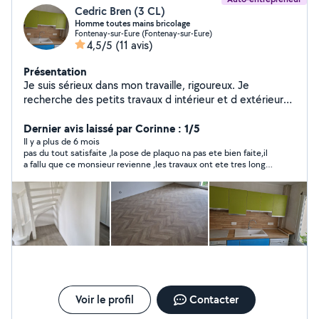
Cedric Bren (3 CL)
Homme toutes mains bricolage
Fontenay-sur-Eure (Fontenay-sur-Eure)
4,5/5
(11 avis)
Présentation
Je suis sérieux dans mon travaille, rigoureux. Je
recherche des petits travaux d intérieur et d extérieur
disposant de ma micro entreprise que je vais m investir
a 100% a partir de septembre . Je suis disponible et
Dernier avis laissé par Corinne : 1/5
véhicule.
Il y a plus de 6 mois
pas du tout satisfaite ,la pose de plaquo na pas ete bien faite,il
a fallu que ce monsieur revienne ,les travaux ont ete tres long a
mon grand desespoir
Voir le profil
Contacter