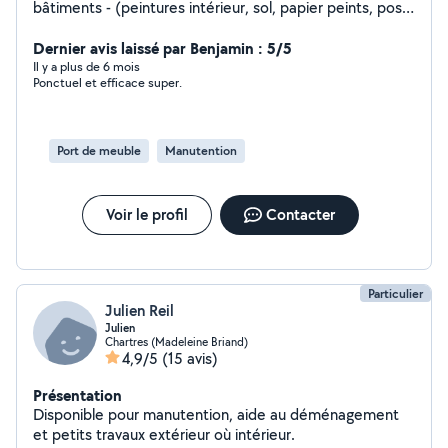
bâtiments - (peintures intérieur, sol, papier peints, pose
de sol carrelages parquer ) électricité - plomberie -
transformation de pièces Déménagement-
Dernier avis laissé par Benjamin : 5/5
Terrassement-jardinages - plaquiste et j'en passe.
Il y a plus de 6 mois
Ponctuel et efficace super.
Possibilité de ce déplacer Respectueux honnête
bienveillant . Je suis ici pour réaliser tout type de tâches
différents Pour réaliser avec succès vos attentes .
Hésitez pas à venir en privée pour toute questions
Port de meuble
Manutention
Voir le profil
Contacter
Particulier
Julien Reil
Julien
Chartres (Madeleine Briand)
4,9/5
(15 avis)
Présentation
Disponible pour manutention, aide au déménagement
et petits travaux extérieur où intérieur.