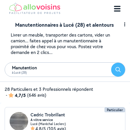
Manutentionnaires à Lucé (28) et alentours
Livrer un meuble, transporter des cartons, vider un
camion... faites appel à un manutentionnaire à
proximité de chez vous pour vous. Postez votre
demande en 2 clics...
Manutention
Reche
à Lucé (28)
28 Particuliers et 3 Professionnels répondent
-
4,7/5
(646 avis)
Particulier
Cedric Trobrillant
A vôtre service
Lucé (Maréchal Leclerc)
4,8/5
(105 avis)