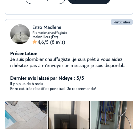
Particulier
Enzo Madlene
Plombier,chauffagiste
Mainvilliers (Est)
4,6/5
(8 avis)
Présentation
Je suis plombier chauffagiste ,je suis prêt à vous aidez
n'hésitez pas à m'envoyer un message je suis disponible
assez rapidement je réalise que du travail professionnel
et je ferais tout pour que vous soyez satisfait . 8 ans que
Dernier avis laissé par Ndeye : 5/5
je suis dans ce domaines
Il y a plus de 6 mois
Enzo est très réactif et ponctuel. Je recommande!