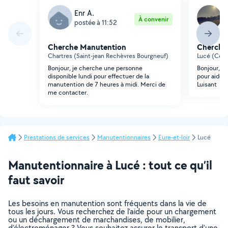
Enr A.
C
À convenir
postée à 11:52
p
Cherche Manutention
Cherche
Chartres (Saint-jean Rechèvres Bourgneuf)
Lucé (Cent
Bonjour, je cherche une personne
Bonjour, j
disponible lundi pour effectuer de la
pour aider
manutention de 7 heures à midi. Merci de
Luisant
me contacter.
Prestations de services
Manutentionnaires
Eure-et-loir
Lucé
Manutentionnaire à Lucé : tout ce qu’il
faut savoir
Les besoins en manutention sont fréquents dans la vie de
tous les jours. Vous recherchez de l’aide pour un chargement
ou un déchargement de marchandises, de mobilier,
d’électroménager ? Vous souhaitez assurer le transport d’une