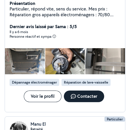
Présentation
Particulier, répond vite, sens du service. Mes prix :
Réparation gros appareils électroménagers : 70/80
euros avec diagnostic. Dépannage électricité : dès 50
euros Petits travaux électricité/plomberie : À partir de
Dernier avis laissé par Sama : 5/5
80 euros Diagnostics : 25 euros (Dreux/Vernouillet), 35
Il y a 6 mois
Personne réactif et sympa 🙂
euros (hors Dreux)
Dépannage électroménager
Réparation de lave-vaisselle
Voir le profil
Contacter
Particulier
Manu El
Retraité..