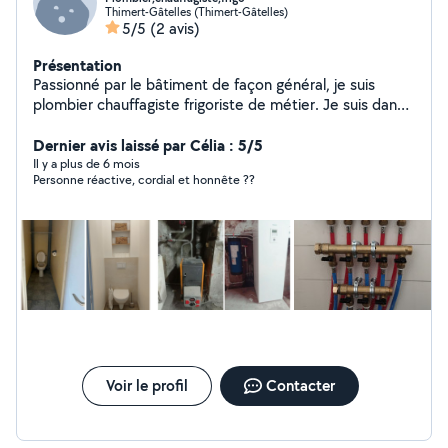
Thimert-Gâtelles (Thimert-Gâtelles)
5/5
(2 avis)
Présentation
Passionné par le bâtiment de façon général, je suis
plombier chauffagiste frigoriste de métier. Je suis dans
le métier depuis 2012 et j'occupe aujourd'hui un poste
de chef d'équipe Au plaisir de pouvoir vous rendre
Dernier avis laissé par Célia : 5/5
service en mettant a profit mes compétences
Il y a plus de 6 mois
Personne réactive, cordial et honnête ??
Voir le profil
Contacter