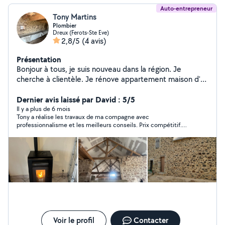
Auto-entrepreneur
Tony Martins
Plombier
Dreux (Ferots-Ste Eve)
2,8/5
(4 avis)
Présentation
Bonjour à tous, je suis nouveau dans la région. Je
cherche à clientèle. Je rénove appartement maison d'A
à Z assurance à jour. Je fais la fumisterie poêle à bois
Poêles granulés Ramonage avec facture. À très bientôt.
Dernier avis laissé par David : 5/5
Il y a plus de 6 mois
Tony a réalise les travaux de ma compagne avec
professionnalisme et les meilleurs conseils. Prix compétitif.
Nous recommandons cet artisan
Voir le profil
Contacter