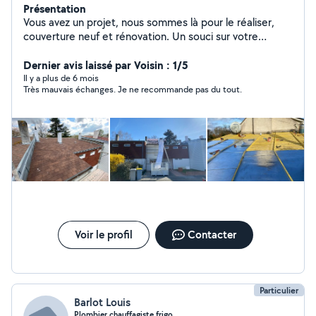
Présentation
Vous avez un projet, nous sommes là pour le réaliser,
couverture neuf et rénovation. Un souci sur votre
toiture notre équipe est disponible 7/7 n'hésitez pas à
me contacter le devis et le déplacement et gratuit
Dernier avis laissé par Voisin : 1/5
Il y a plus de 6 mois
Très mauvais échanges. Je ne recommande pas du tout.
Voir le profil
Contacter
Particulier
Barlot Louis
Plombier,chauffagiste,frigo