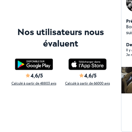
Pr
Bo
Nos utilisateurs nous
su
mé
évaluent
pr
De
Il 
Je 
4,6/5
4,6/5
Calculé à partir de 48803 avis
Calculé à partir de 66000 avis