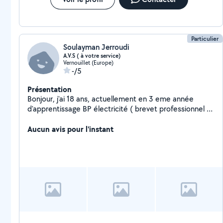
Particulier
Soulayman Jerroudi
A.V.S ( à votre service)
Vernouillet (Europe)
-/5
Présentation
Bonjour, j'ai 18 ans, actuellement en 3 eme année
d'apprentissage BP électricité ( brevet professionnel ).
Je suis assez Manuel pour répondre à pas mal de
demandes comme ( montage de meuble, entretien
Aucun avis pour l'instant
jardin, déménagement, nettoyage de chantier ) Et plein
d'autres chose pour vous satisfaire !