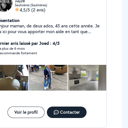
July28
Saulnières (Saulnières)
4,5/5
(2 avis)
ésentation
njour maman, de deux ados, 43 ans cette année. Je
is ici pour vous apporter mon aide en tant que
nage courses, nettoyage repassage. J'attends vos
opositions. Bonne journée à vous
rnier avis laissé par Joed : 4/5
y a plus de 6 mois
recommande fortement
Voir le profil
Contacter