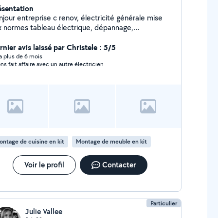
ésentation
jour entreprise c renov, électricité générale mise
x normes tableau électrique, dépannage,
agencement intérieur, isolation, placoplatre, pose de
vêtement de sol intérieur extérieur, pose de cuisine,
nier avis laissé par Christele : 5/5
essing, menuiserie
y a plus de 6 mois
ns fait affaire avec un autre électricien
ntage de cuisine en kit
Montage de meuble en kit
Voir le profil
Contacter
Particulier
Julie Vallee