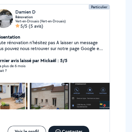
Particulier
Damien D
Rénovation
Vert-en-Drouais (Vert-en-Drouais)
5/5
(5 avis)
ésentation
ute rénovation n'hésitez pas A laisser un message
us pouvez nous retrouver sur notre page Google eurl
shayes
rnier avis laissé par Mickaël : 5/5
y a plus de 6 mois
ait ?
Voir le profil
Contacter