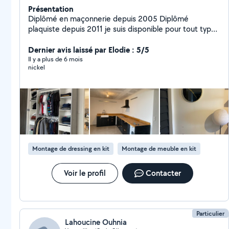
Présentation
Diplômé en maçonnerie depuis 2005 Diplômé
plaquiste depuis 2011 je suis disponible pour tout type
de travaux en maçonnerie, mise en œuvre de plaquo ,
isolation, bande a joint, enduit,montage de porte,
Dernier avis laissé par Elodie : 5/5
petite plomberie, Montage de meuble, lustre, prise,
Il y a plus de 6 mois
nickel
interrupteur, faïence, parquet, sol plastique, nettoyage
de vitre toute taille, tonte de pelouse et bricolage à la
demande. N'hésitez pas à me faire vos demandes A
bientôt
Montage de dressing en kit
Montage de meuble en kit
Voir le profil
Contacter
Particulier
Lahoucine Ouhnia