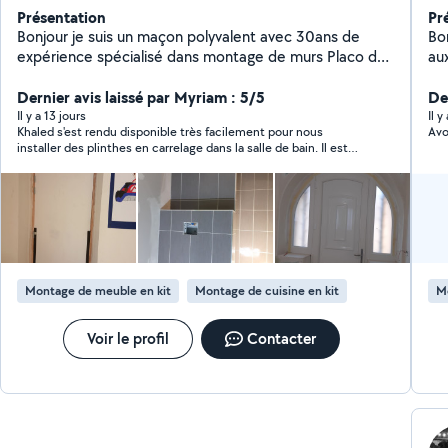
Présentation
Pr
Bonjour je suis un maçon polyvalent avec 30ans de
Bon
expérience spécialisé dans montage de murs Placo de
au
plâtre- fou plafond- carrelage- remplacement et
ré
installation de portes et fenêtres - revêtement de sol-
Dernier avis laissé par Myriam : 5/5
re
Der
pose de parquet -peinture et papier peint-montage
dr
Il y a 13 jours
Il 
Khaled s'est rendu disponible très facilement pour nous
Avo
des cuisine-terrassements Travail soigné,professionnel
installer des plinthes en carrelage dans la salle de bain. Il est
et respect des délais
soigneux et nous sommes très satisfaits de son intervention.
Montage de meuble en kit
Montage de cuisine en kit
Mo
Voir le profil
Contacter