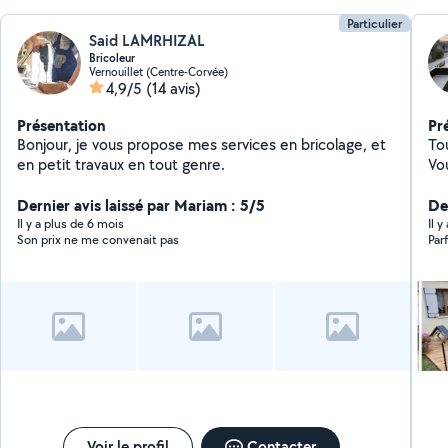
Particulier
Said LAMRHIZAL
Bricoleur
Vernouillet (Centre-Corvée)
4,9/5
(14 avis)
Présentation
Pr
Bonjour, je vous propose mes services en bricolage, et
To
en petit travaux en tout genre.
Vo
de
Dernier avis laissé par Mariam : 5/5
De
Il y a plus de 6 mois
Il 
Son prix ne me convenait pas
Parf
Voir le profil
Contacter