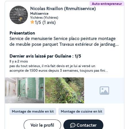
Auto-entrepreneur
Nicolas Rivaillon (Rnmultiservice)
Multiservice
Vichères (Vichères)
1/5
(1 avis)
Présentation
Service de menuiserie Service placo peinture montage
de meuble pose parquet Travaux extérieur de jardinage
Service espace vert Tondre élagage tonde de pelouse
ect
Dernier avis laissé par Guilaine : 1/5
Il y a 2 mois
pas du tout sérieux, il m'a fait devis et je lui ai versé un
acompte de 1500 euros depuis 3 semaines, toujours pas fini
mon travail sachant que je lui avais demandé de faire le travail
rapidement
Montage de meuble en kit
Montage de cuisine en kit
Voir le profil
Contacter