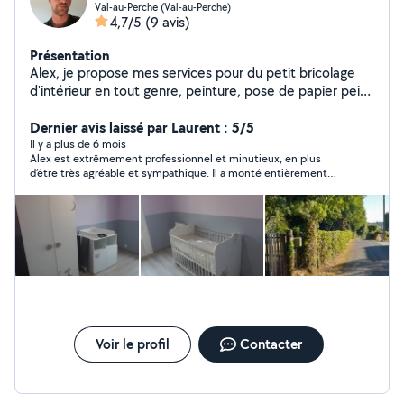
Val-au-Perche (Val-au-Perche)
4,7/5
(9 avis)
Présentation
Alex, je propose mes services pour du petit bricolage
d'intérieur en tout genre, peinture, pose de papier peint
ainsi que mon aide pour un déménagement.
Dernier avis laissé par Laurent : 5/5
Il y a plus de 6 mois
Alex est extrêmement professionnel et minutieux, en plus
d‘être très agréable et sympathique. Il a monté entièrement
une cuisine à domicile et le résultat est parfait! Je le
recommande fortement et referai sans aucun doute appel à lui.
Voir le profil
Contacter