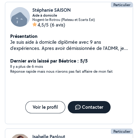
Particulier
Stéphanie SAISON
Aide à domicile
Nogent-le-Rotrou (Plateau et Ecarts Est)
4,5/5
(6 avis)
Présentation
Je suis aide à domicile diplômée avec 9 ans
d'expériences. Apres avoir démissionnée de l'ADMR, je
me suis mise à mon compte en cesu. Habitant nogent
le rotrou je me déplace dans les villages des alentours.
Dernier avis laissé par Béatrice : 5/5
J'effectue avec sérieux l'entretien des logement, le
Il y a plus de 6 mois
Réponse rapide mais nous n’avons pas fait affaire de mon fait
repassage, les courses... Restant à votre disposition
pour plus d'information
Voir le profil
Contacter
Particulier
Isabelle Panlout