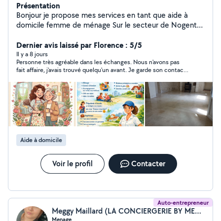
Présentation
Bonjour je propose mes services en tant que aide à
domicile femme de ménage Sur le secteur de Nogent-
le-Rotrou et ses alentours n'hésitez pas à me contacter
Dernier avis laissé par Florence : 5/5
Il y a 8 jours
Personne très agréable dans les échanges. Nous n'avons pas
fait affaire, j'avais trouvé quelqu'un avant. Je garde son contact
pour une prochaine fois.
Aide à domicile
Voir le profil
Contacter
Auto-entrepreneur
Meggy Maillard (LA CONCIERGERIE BY MEGGY)
Menage