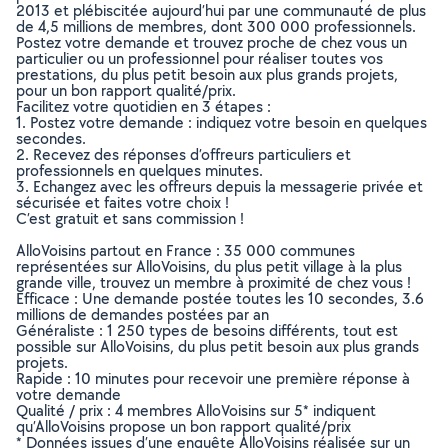
2013 et plébiscitée aujourd’hui par une communauté de plus
de 4,5 millions de membres, dont 300 000 professionnels.
Postez votre demande et trouvez proche de chez vous un
particulier ou un professionnel pour réaliser toutes vos
prestations, du plus petit besoin aux plus grands projets,
pour un bon rapport qualité/prix.
Facilitez votre quotidien en 3 étapes :
1. Postez votre demande : indiquez votre besoin en quelques
secondes.
2. Recevez des réponses d’offreurs particuliers et
professionnels en quelques minutes.
3. Echangez avec les offreurs depuis la messagerie privée et
sécurisée et faites votre choix !
C’est gratuit et sans commission !
AlloVoisins partout en France : 35 000 communes
représentées sur AlloVoisins, du plus petit village à la plus
grande ville, trouvez un membre à proximité de chez vous !
Efficace : Une demande postée toutes les 10 secondes, 3.6
millions de demandes postées par an
Généraliste : 1 250 types de besoins différents, tout est
possible sur AlloVoisins, du plus petit besoin aux plus grands
projets.
Rapide : 10 minutes pour recevoir une première réponse à
votre demande
Qualité / prix : 4 membres AlloVoisins sur 5* indiquent
qu’AlloVoisins propose un bon rapport qualité/prix
* Données issues d’une enquête AlloVoisins réalisée sur un