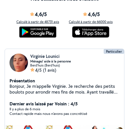
4,6/5
4,6/5
Calculé à partir de 48731 avis
Calculé à partir de 66000 avis
Particulier
Virginie Lounici
Ménage/ aide à la personne
Berd'huis (Berd'huis)
4/5
(1 avis)
Présentation
Bonjour, Je m'appelle Virginie. Je recherche des petits
boulots pour arrondir mes fins de mois. Ayant travaillé
depuis mes 17 ans, j'ai pu accumulé de l'expérience en
temps qu'agent d'entretien. Je suis une personne
Dernier avis laissé par Voisin : 4/5
motivée, dynamique et consciencieuse. Je serai mener
Il y a plus de 6 mois
Contact rapide mais nous n'avons pas concrétisé
à bien les missions que vous me confierez. Bonne
journée à vous. Virginie