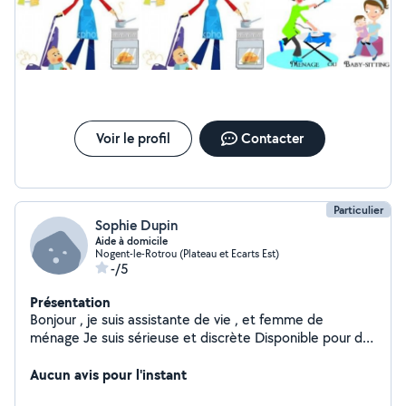
Voir le profil
Contacter
Particulier
Sophie Dupin
Aide à domicile
Nogent-le-Rotrou (Plateau et Ecarts Est)
-/5
Présentation
Bonjour , je suis assistante de vie , et femme de
ménage Je suis sérieuse et discrète Disponible pour du
ménage, repassage, courses,et diverses tâches.... N
hésitez pas si vous avez besoin pour quelques heures
Aucun avis pour l'instant
par semaine Paiement en CESU