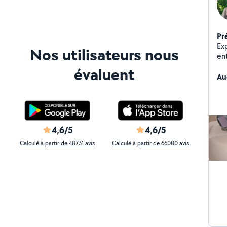
Pr
Ex
Nos utilisateurs nous
ent
par
évaluent
disponi
Au
besoin ! Je recher
Me
ap
4,6/5
4,6/5
Calculé à partir de 48731 avis
Calculé à partir de 66000 avis