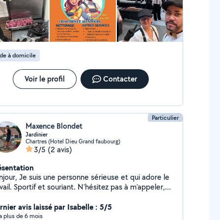
de à domicile
Voir le profil
Contacter
Particulier
Maxence Blondet
Jardinier
Chartres (Hotel Dieu Grand faubourg)
3/5
(2 avis)
ésentation
ne personne sérieuse et qui adore le
l. Sportif et souriant. N'hésitez pas à m'appeler,
 à m'envoyer un SMS.
nier avis laissé par Isabelle : 5/5
y a plus de 6 mois