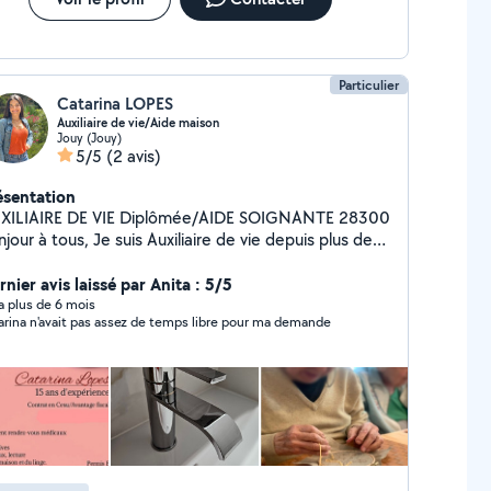
Particulier
Catarina LOPES
Auxiliaire de vie/Aide maison
Jouy (Jouy)
5/5
(2 avis)
ésentation
XILIAIRE DE VIE Diplômée/AIDE SOIGNANTE 28300
tous, Je suis Auxiliaire de vie depuis plus de
é et travaille auprès de personnes
ées et personnes avec différentes maladies dont
nier avis laissé par Anita : 5/5
er et Parkinson. Je peux aider : - à la Toilette ; -
y a plus de 6 mois
arina n'avait pas assez de temps libre pour ma demande
 Courses ; - Repas ; - Accompagnement
z-vous médicaux, etc ; - Administratif ; - Activités
 Promenades, jeux, lecture... - Initiation
ernet ; - Gym douce ; - Entretien de la maison et du
 de très bonnes références.
suis non-fumeuse et je suis véhiculée. Contrat en
ontacter si vous avez besoin
ide au quotidien soit pour vous soit pour vos