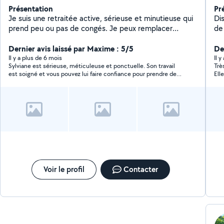
Présentation
Pr
Je suis une retraitée active, sérieuse et minutieuse qui
Di
prend peu ou pas de congés. Je peux remplacer
de 
ponctuellement vos femmes de ménage pendant leurs
congés et/ou absences. Je propose du ménage,
Dernier avis laissé par Maxime : 5/5
De
repassage, rangement et aménagement. Un entretien
Il y a plus de 6 mois
Il 
Sylviane est sérieuse, méticuleuse et ponctuelle. Son travail
Trè
du réfrigérateur, four micro ondes, insère, poêle à
est soigné et vous pouvez lui faire confiance pour prendre des
Ell
granules etc... TOUT SE NETTOIE
initiatives si vous le souhaitez. Nous sommes très satisfait et
rec
travaillons avec elle de manière hebdomadaire.
Voir le profil
Contacter