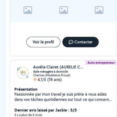
Voir le profil
Contacter
Auto-entrepreneur
Aurélie Clairet (AURELIE CLAIRET)
Aide ménagère à domicile
Chartres (Madeleine Proust)
4,1/5
(18 avis)
Présentation
Passionnée par mon travail je suis prête à vous aidez
dans vos tâches quotidiennes sur tout ce qui concerne
le nettoyage de votre maison, les vitreries ainsi que le
repassage. A bientôt
Dernier avis laissé par Jackie : 5/5
Il y a plus de 6 mois