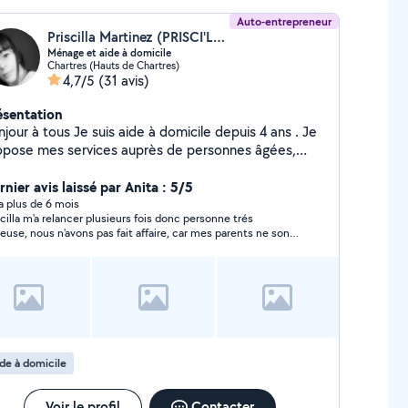
Auto-entrepreneur
Priscilla Martinez (PRISCI'LA HOME SERVICES)
Ménage et aide à domicile
Chartres (Hauts de Chartres)
4,7/5
(31 avis)
ésentation
ous Je suis aide à domicile depuis 4 ans . Je
opose mes services auprès de personnes âgées,
pendantes, toute aide à la personne en CESU et
to entrepreneuse dans le domaine du ménage pour
nier avis laissé par Anita : 5/5
ticuliers/entreprises. Je garde aussi des animaux...
y a plus de 6 mois
scilla m'a relancer plusieurs fois donc personne trés
s du babysitting, et repassage. Contactez moi si
ieuse, nous n'avons pas fait affaire, car mes parents ne sont
téressé
 prés
de à domicile
Voir le profil
Contacter