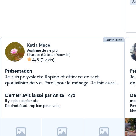
Ai
pr
Particulier
Katia Macé
Auxiliaire de vie pro
Chartres (Coteau d'Aboville)
4/5
(1 avis)
Présentation
Pr
Je suis polyvalente Rapide et efficace en tant
Je
qu'auxiliaire de vie. Pareil pour le ménage. Je fais aussi
de
du repassage. Je suis passionnée par le domaine du
prin
digital
Dernier avis laissé par Anita : 4/5
l,é
Der
dé
Il y a plus de 6 mois
mer
l'endroit était trop loin pour katia,
Per
bri
bloq
poss
déd
qu
les