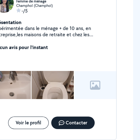
Femme de ménage
Champhol (Champhol)
-/5
ésentation
périmentée dans le ménage + de 10 ans, en
reprise,les maisons de retraite et chez les
ticuliers, je suis de champhol, j'ai 52 ans , je suis
ble de suite, J'accepte des remplacements si
cun avis pour l'instant
che sur Champhol, Lêves, St Prest
rci de me laisser un SMS, je ne réponds pas aux
pels car trop d'arnaques !
Voir le profil
Contacter