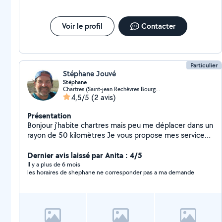
Voir le profil
Contacter
Particulier
Stéphane Jouvé
Stéphane
Chartres (Saint-jean Rechèvres Bourgneuf)
4,5/5
(2 avis)
Présentation
Bonjour j'habite chartres mais peu me déplacer dans un
rayon de 50 kilomètres Je vous propose mes services
pour des tâches de ménage ( et oui je suis un homme
mais le ménage ne me fait pas peur je suis aide
Dernier avis laissé par Anita : 4/5
soignant donc habitué à ce que tout soit propre ) chez
Il y a plus de 6 mois
les horaires de shephane ne corresponder pas a ma demande
vous ou dans un logement que vous mettez à
disposition sur Airbnb Je suis également disponible
pour des petits travaux de jardinage ( taille de haies /
tonte de pelouse / ) Je suis également disponible pour
de l'aide à domicile N'hésitez pas à me contacter pour