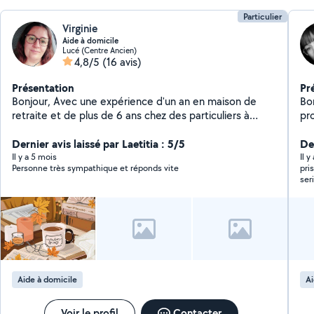
Particulier
Virginie
Aide à domicile
Lucé (Centre Ancien)
4,8/5
(16 avis)
Présentation
Pr
Bonjour, Avec une expérience d'un an en maison de
Bonjour à t
retraite et de plus de 6 ans chez des particuliers à
pr
temps plein. N'hésitez pas à me contacter si vous avez
dé
besoin. Je travaille en réseau avec d'autres personnes
Dernier avis laissé par Laetitia : 5/5
au
Der
expérimentées.
par
Il y a 5 mois
Il 
Personne très sympathique et réponds vite
pri
fai
ser
in
pas
Aide à domicile
Ai
Voir le profil
Contacter