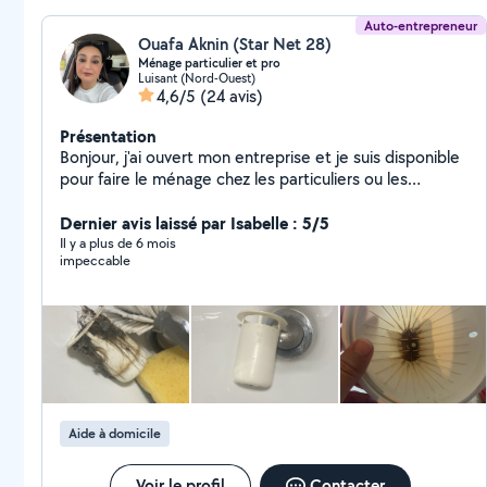
Auto-entrepreneur
Ouafa Aknin (Star Net 28)
Ménage particulier et pro
Luisant (Nord-Ouest)
4,6/5
(24 avis)
Présentation
Bonjour, j'ai ouvert mon entreprise et je suis disponible
pour faire le ménage chez les particuliers ou les
entreprises professionnelles, j'ai aussi des personnes
pour tondre la pelouse et faire du repassage qui travail
Dernier avis laissé par Isabelle : 5/5
avec moi. Je peux également accompagné les
Il y a plus de 6 mois
impeccable
personnes faire leur courses ou papiers Je suis a votre
disposition.
Aide à domicile
Voir le profil
Contacter