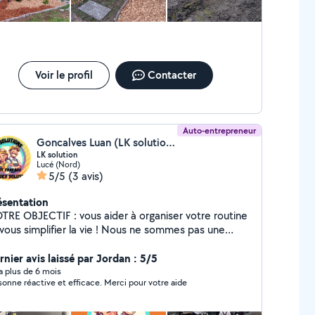
ormatique, panne internet, installation de logiciel,
primantes ect
Voir le profil
Contacter
Auto-entrepreneur
Goncalves Luan (LK solutions)
LK solution
Lucé (Nord)
5/5
(3 avis)
ésentation
TRE OBJECTIF : vous aider à organiser votre routine
 vous simplifier la vie ! Nous ne sommes pas une
reprise mais une famille qui travaille ensemble pour
rnier avis laissé par Jordan : 5/5
mieux vous servir. N'hésitez pas à me joindre merci..
y a plus de 6 mois
sonne réactive et efficace. Merci pour votre aide