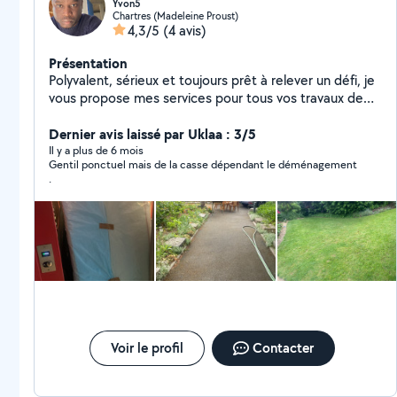
Yvon5
Chartres (Madeleine Proust)
4,3/5
(4 avis)
Présentation
Polyvalent, sérieux et toujours prêt à relever un défi, je
vous propose mes services pour tous vos travaux de
bricolage et d'entretien : montage de meubles,
réparations, peinture, jardinage, entretien
Dernier avis laissé par Uklaa : 3/5
intérieur/extérieur Travail soigné, efficace et toujours
Il y a plus de 6 mois
Gentil ponctuel mais de la casse dépendant le déménagement
avec le sourire. Faites-moi confiance pour vous
.
simplifier la vie !
Voir le profil
Contacter