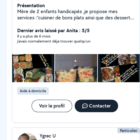
Présentation
Mère de 2 enfants handicapés ,je propose mes
services :"cuisiner de bons plats ainsi que des desserts,
ancienne auxiliaire de vie
sociale(garde,d'enfants,personnes âgées et tout ce qui
Dernier avis laissé par Anita : 5/5
concerne leur environnement), l'hygiène très important
Il y a plus de 6 mois
j'avais normalement déja trouver quelqu'un
pour moi, dynamique,souriante.Maitre d'hôtel,
vendeuse, serveuse,covoiturage,transport, peux aller
faire des courses, vous emmener pour toutes
démarches.
Aide à domicile
Voir le profil
Contacter
Particulier
Ygrec U