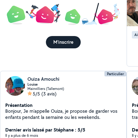
Ai
M'inscrire
Particulier
Ouiza Amouchi
Louise
Mainvilliers (Tallemont)
5/5
(3 avis)
Présentation
Pr
Bonjour, Je m'appelle Ouiza, je propose de garder vos
Bonjour, Je suis u
enfants pendant la semaine ou les weekends.
travai
ou
Dernier avis laissé par Stéphane : 5/5
Der
Il y a plus de 6 mois
Il 