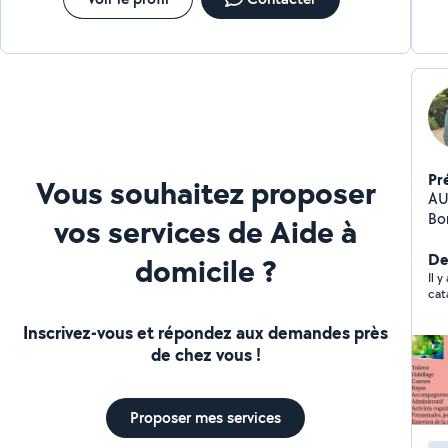
Pr
Vous souhaitez proposer
AU
Bonjour à 
vos services de Aide à
10 ans. J'ai travaill
âg
Der
domicile ?
Alzheim
Il 
cat
Habillage ; -
rende
Inscrivez-vous et répondez aux demandes près
cognitives ; -
de chez vous !
int
linge. J'ai également un CV,
Je 
Proposer mes services
CESU N'hésitez pas à me c
d'a