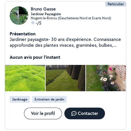
Particulier
Bruno Gasse
Jardinier Paysagiste
Nogent-le-Rotrou (Gauchetieres Nord et Ecarts Nord)
-/5
Présentation
Jardinier paysagiste- 30 ans d'expérience. Connaissance
approfondie des plantes vivaces, graminées, bulbes,
ombellifères, plantes d'eau et de rives. Vous souhaitez
un jardin esthétique, structuré. Je vous propose un
Aucun avis pour l'instant
accompagnement personnalisé pour : / Valoriser et
structurer votre jardin / Choisir des végétaux adaptés à
votre sol et à votre environnement / Créer un espace
durable / Créer des espaces d'ombrage / Organiser des
brises vue / Création de jardins de simples. / Taille en
transparence / Entretien Résonné Conseils sur place,
intervention chez particuliers
Jardinage
Entretien de jardin
Voir le profil
Contacter