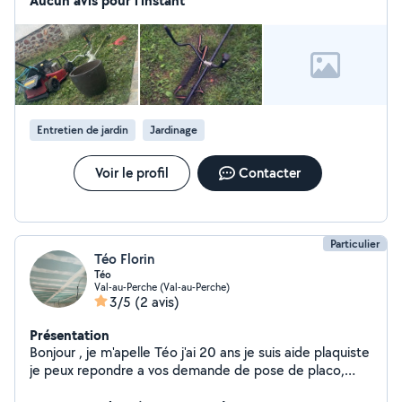
Aucun avis pour l'instant
faire
Entretien de jardin
Jardinage
Voir le profil
Contacter
Particulier
Téo Florin
Téo
Val-au-Perche (Val-au-Perche)
3/5
(2 avis)
Présentation
Bonjour , je m'apelle Téo j'ai 20 ans je suis aide plaquiste
je peux repondre a vos demande de pose de placo,
jardinage, tonte de pelouse, taille de haies , montage