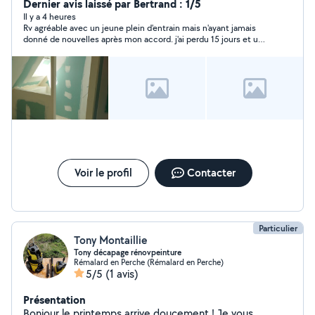
de meubles cuisine etc...
Dernier avis laissé par Bertrand : 1/5
Il y a 4 heures
Rv agréable avec un jeune plein d'entrain mais n'ayant jamais
donné de nouvelles après mon accord. j'ai perdu 15 jours et un
autre candidat pour mes travaux de sa faute. A éviter.
Voir le profil
Contacter
Particulier
Tony Montaillie
Tony décapage rénovpeinture
Rémalard en Perche (Rémalard en Perche)
5/5
(1 avis)
Présentation
Bonjour le printemps arrive doucement ! Je vous