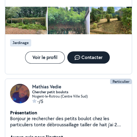
Jardinage
Voir le profil
Contacter
Particulier
Mathias Vedie
Chercher petit boulots
Nogent-le-Rotrou (Centre Ville Sud)
-/5
Présentation
Bonjour je rechercher des petits boulot chez les
particuliers tonte débroussaillage tailler de hait j'ai 2
petits boulots en maçonnerie que je peux faire le Placo,
je sais faire la toile de verre, je sais faire plaindre, je sais