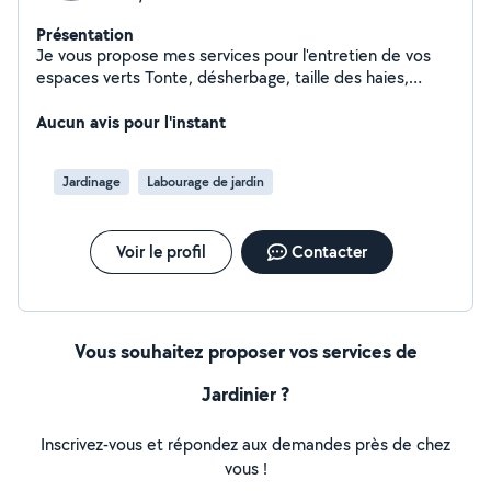
Présentation
Je vous propose mes services pour l'entretien de vos
espaces verts Tonte, désherbage, taille des haies,
débroussailler etc Petites bricolages Gros nettoyage,
karcher etc Aide au déménagement N'hésitez pas à me
Aucun avis pour l'instant
contacter
Jardinage
Labourage de jardin
Voir le profil
Contacter
Vous souhaitez proposer vos services de
Jardinier ?
Inscrivez-vous et répondez aux demandes près de chez
vous !