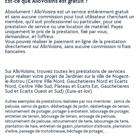
Est-ce que AlloVoisins est gratuit ?
Absolument ! AlloVoisins est un service entièrement gratuit
et sans aucune commission pour tout utilisateur cherchant un
membre, qu’il soit professionnel ou particulier, pour une
prestation de service ou une location de matériel. Payez
uniquement le prix de la prestation, fixé par vous,
demandeur, et l’offreur.
Vous pouvez réaliser le paiement en ligne de la prestation
directement sur AlloVoisins, sans aucune commission ni frais
bancaires.
Sur AlloVoisins, trouvez toutes les prestations de services
pour réaliser votre projet de Jardinier sur la ville de Nogent-
le-Rotrou (Centre Ville Nord, Gauchetieres Nord et Ecarts
Nord, Centre Ville Sud, Plateau et Ecarts Est, Gauchetieres
Sud et Ecarts Ouest et Sud) (Eure-et-loir)
Autres exemples de prestations réalisées par nos membres : semis de
pelouse, semis de gazon, désherbage de jardin, désherbage de terrain,
retournement de potager, potager à entretenir, labourage de potager,
entretien de terrain, labourage de terrain, arrosage de pelouse,
retournement de pelouse, retournement de terre, labourrage de terre,
plantation de haie, entretien de gazon, plantation d'arbuste, plantation
d'arbre, passage de motobineuse, bêchage de potager, ..