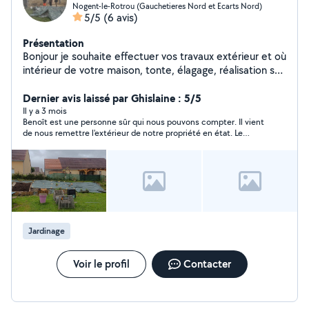
Nogent-le-Rotrou (Gauchetieres Nord et Ecarts Nord)
5/5
(6 avis)
Présentation
Bonjour je souhaite effectuer vos travaux extérieur et où
intérieur de votre maison, tonte, élagage, réalisation sur
demande création de potager
jardins,repassage,nettoyage de celle ci
Dernier avis laissé par Ghislaine : 5/5
Il y a 3 mois
Benoît est une personne sûr qui nous pouvons compter. Il vient
de nous remettre l'extérieur de notre propriété en état. Le
travail est parfait, dans le délais respecté. Et pour ne rien
gâcher cette une personne très agréable. Vous pouvez lui
confier vos tâches en toute confiance.
Jardinage
Voir le profil
Contacter