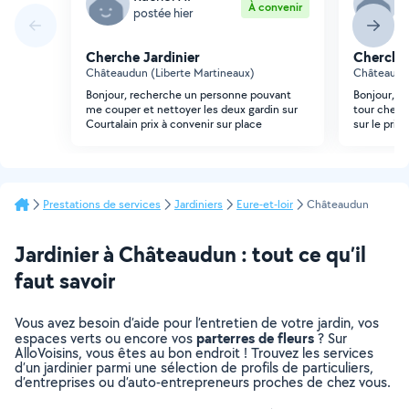
À convenir
postée hier
p
Cherche Jardinier
Cherche 
Châteaudun (Liberte Martineaux)
Châteaudun
Bonjour, recherche un personne pouvant
Bonjour, je
me couper et nettoyer les deux gardin sur
tour chez 
Courtalain prix à convenir sur place
sur le prix 
Prestations de services
Jardiniers
Eure-et-loir
Châteaudun
Jardinier à Châteaudun : tout ce qu’il
faut savoir
Vous avez besoin d’aide pour l’entretien de votre jardin, vos
parterres de fleurs
espaces verts ou encore vos
? Sur
AlloVoisins, vous êtes au bon endroit ! Trouvez les services
d’un jardinier parmi une sélection de profils de particuliers,
d’entreprises ou d’auto-entrepreneurs proches de chez vous.