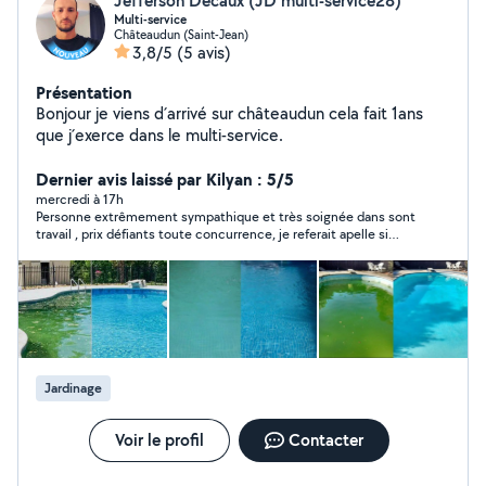
Jefferson Decaux (JD multi-service28)
Multi-service
Châteaudun (Saint-Jean)
3,8/5
(5 avis)
Présentation
Bonjour je viens d´arrivé sur châteaudun cela fait 1ans
que j´exerce dans le multi-service.
Dernier avis laissé par Kilyan : 5/5
mercredi à 17h
Personne extrêmement sympathique et très soignée dans sont
travail , prix défiants toute concurrence, je referait apelle si
besoin a cette personne sans aucun souci, très ravie de l’avoir
rencontrer
Jardinage
Voir le profil
Contacter