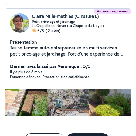
Auto-entrepreneur
Claire Mille-mathias (C nature'L)
Petit bricolage et jardinage
La Chapelle-du-Noyer (La Chapelle-du-Noyer)
5/5
(2 avis)
Présentation
Jeune femme auto-entrepreneuse en multi services
petit bricolage et jardinage. Fort d'une expérience de 7
ans dans une grande entreprise de paysage orléanaise,
je suis donc une paysagiste aguerri et une bricoleuse
Dernier avis laissé par Veronique : 5/5
minutieuse
Il y a plus de 6 mois
Personne sérieuse. Prestation très satisfaisante.