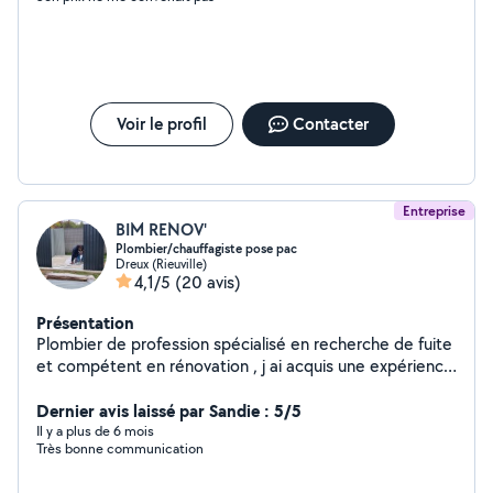
Voir le profil
Contacter
Entreprise
BIM RENOV'
Plombier/chauffagiste pose pac
Dreux (Rieuville)
4,1/5
(20 avis)
Présentation
Plombier de profession spécialisé en recherche de fuite
et compétent en rénovation , j ai acquis une expérience
riche au cours de mes précédents emplois et je me suis
perfectionné sur tous types de travaux intérieurs et
Dernier avis laissé par Sandie : 5/5
extérieurs. Je peux également dépanner et faire l
Il y a plus de 6 mois
Très bonne communication
entretien de vos pompes a chaleur et climatisation.
Mon savoir faire et être me permettent de mieux