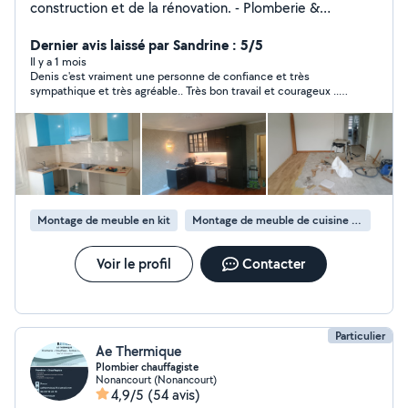
construction et de la rénovation. - Plomberie &
Urgences : Remplacement de ballons d'eau chaude
(boilers), robinets, éviers, radiateurs électriques.
Dernier avis laissé par Sandrine : 5/5
Changement de joints silicone et débouchage.
Il y a 1 mois
Denis c'est vraiment une personne de confiance et très
-Électricité : Remplacement/ajout de prises et
sympathique et très agréable.. Très bon travail et courageux .. 5
interrupteurs, changement de fusibles (tableau
étoiles .. Merci énormément à Denis ..
électrique). -Rénovation & Peinture : Réparation de
fissures, enduit, rebouchage et peinture de tous types
de murs. -Jardinage : Tonte de pelouse (équipé d'un
petit tracteur tondeuse Honda) et entretien de jardin -
Montage de meubles : Assemblage de tous vos
meubles en kit (Ikea, etc.).,
Montage de meuble en kit
Montage de meuble de cuisine en kit
Voir le profil
Contacter
Particulier
Ae Thermique
Plombier chauffagiste
Nonancourt (Nonancourt)
4,9/5
(54 avis)