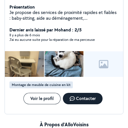
Présentation
Je propose des services de proximité rapides et fiables
: baby-sitting, aide au déménagement,
covoiturage,manutention... Et réparation mécanique
auto/moto
Dernier avis laissé par Mohand : 2/5
Il y a plus de 6 mois
J’ai eu aucune suite pour la réparation de ma perceuse
Montage de meuble de cuisine en kit
Voir le profil
Contacter
À Propos d’AlloVoisins