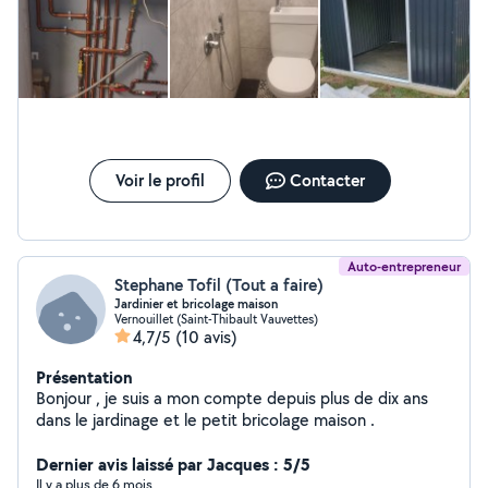
analyser la situation et de vous accompagner dans vos
projets.
Voir le profil
Contacter
Auto-entrepreneur
Stephane Tofil (Tout a faire)
Jardinier et bricolage maison
Vernouillet (Saint-Thibault Vauvettes)
4,7/5
(10 avis)
Présentation
Bonjour , je suis a mon compte depuis plus de dix ans
dans le jardinage et le petit bricolage maison .
Dernier avis laissé par Jacques : 5/5
Il y a plus de 6 mois