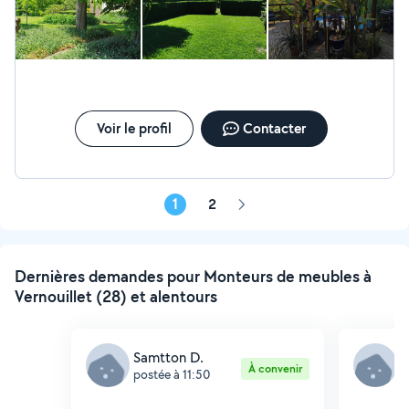
Voir le profil
Contacter
1
2
Page
suivante
Dernières demandes pour Monteurs de meubles à
Vernouillet (28) et alentours
Samtton D.
M
À convenir
postée à 11:50
p