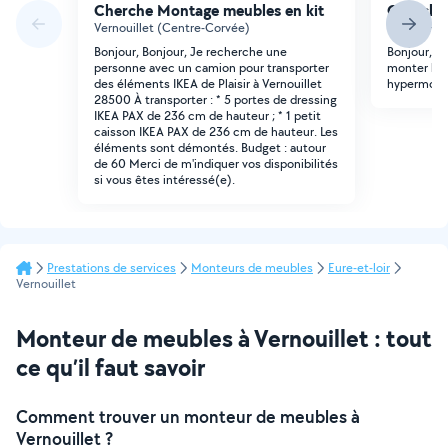
Cherche Montage meubles en kit
Cherche
Vernouillet (Centre-Corvée)
Dreux (Har
Bonjour, Bonjour, Je recherche une
Bonjour, j
personne avec un camion pour transporter
monter le 
des éléments IKEA de Plaisir à Vernouillet
hypermotion
28500 À transporter : * 5 portes de dressing
IKEA PAX de 236 cm de hauteur ; * 1 petit
caisson IKEA PAX de 236 cm de hauteur. Les
éléments sont démontés. Budget : autour
de 60 Merci de m'indiquer vos disponibilités
si vous êtes intéressé(e).
Prestations de services
Monteurs de meubles
Eure-et-loir
Vernouillet
Monteur de meubles à Vernouillet : tout
ce qu’il faut savoir
Comment trouver un monteur de meubles à
Vernouillet ?