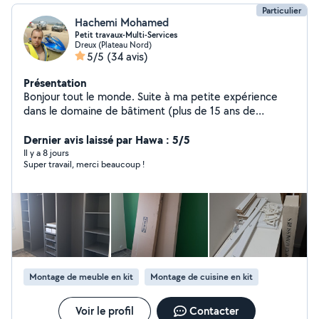
Particulier
Hachemi Mohamed
Petit travaux-Multi-Services
Dreux (Plateau Nord)
5/5
(34 avis)
Présentation
Bonjour tout le monde. Suite à ma petite expérience
dans le domaine de bâtiment (plus de 15 ans de
expérience)je propose mes services pour tout petit
travaux intérieur et extérieur. PANTEUR, ÉLECTRICITÉ,
Dernier avis laissé par Hawa : 5/5
PLOMBERIE, MONTAGE DE Meubles Nettoyage Canapé
Il y a 8 jours
Super travail, merci beaucoup !
Tissu Tapis Matelas Avec Shampouineuse
Montage de meuble en kit
Montage de cuisine en kit
Voir le profil
Contacter