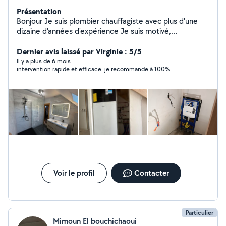
Présentation
Bonjour Je suis plombier chauffagiste avec plus d'une
dizaine d'années d'expérience Je suis motivé,
dynamique et ponctuel, Rénovation salle de bain,
installation chaudière, Installation climatisation, pompe à
Dernier avis laissé par Virginie : 5/5
chaleur, installation ballon d'eau chaude. Pour toute
Il y a plus de 6 mois
intervention rapide et efficace. je recommande à 100%
demande de devis et intervention n'hésitez pas a
m'écrire ! A très vite !
Voir le profil
Contacter
Particulier
Mimoun El bouchichaoui