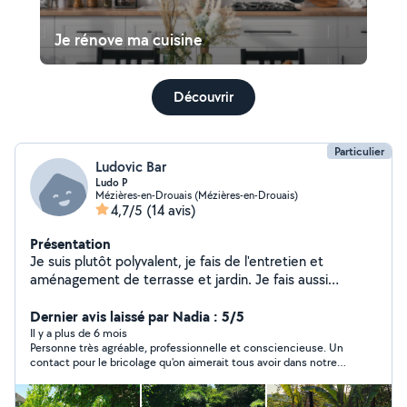
Je rénove ma cuisine
Découvrir
Particulier
Ludovic Bar
Ludo P
Mézières-en-Drouais (Mézières-en-Drouais)
4,7/5
(14 avis)
Présentation
Je suis plutôt polyvalent, je fais de l'entretien et
aménagement de terrasse et jardin. Je fais aussi
quelques travaux de maison. J'essais de m'adapter au
maximum aux souhaits de chacun tout en prodigant les
Dernier avis laissé par Nadia : 5/5
conseils nécessaires. Je fais aussi de la cuisine (3 ans
Il y a plus de 6 mois
Personne très agréable, professionnelle et consciencieuse. Un
d'études en tant que traiteur) je suis capable de gérer
contact pour le bricolage qu'on aimerait tous avoir dans notre
des repas à domicile comme des réceptions telles que
répertoire ! Mille mercis
mariage et autre. Je me tiens à votre disposition.
Cordialement