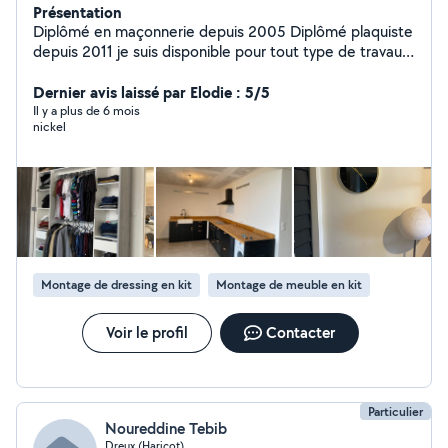
Présentation
Diplômé en maçonnerie depuis 2005 Diplômé plaquiste
depuis 2011 je suis disponible pour tout type de travaux
en maçonnerie, mise en œuvre de plaquo , isolation,
bande a joint, enduit,montage de porte, petite
Dernier avis laissé par Elodie : 5/5
plomberie, Montage de meuble, lustre, prise,
Il y a plus de 6 mois
nickel
interrupteur, faïence, parquet, sol plastique, nettoyage
de vitre toute taille, tonte de pelouse et bricolage à la
demande. N'hésitez pas à me faire vos demandes A
bientôt
Montage de dressing en kit
Montage de meuble en kit
Voir le profil
Contacter
Particulier
Noureddine Tebib
Dreux (Haricot)