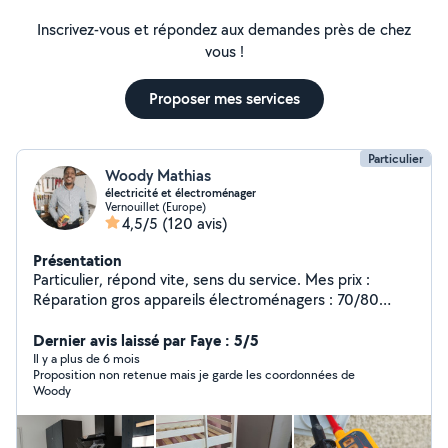
Inscrivez-vous et répondez aux demandes près de chez
vous !
Proposer mes services
Particulier
Woody Mathias
électricité et électroménager
Vernouillet (Europe)
4,5/5
(120 avis)
Présentation
Particulier, répond vite, sens du service. Mes prix :
Réparation gros appareils électroménagers : 70/80
euros avec diagnostic. Dépannage électricité : dès 50
euros Petits travaux électricité/plomberie : À partir de
Dernier avis laissé par Faye : 5/5
80 euros Diagnostics : 25 euros (Dreux/Vernouillet), 35
Il y a plus de 6 mois
Proposition non retenue mais je garde les coordonnées de
euros (hors Dreux)
Woody