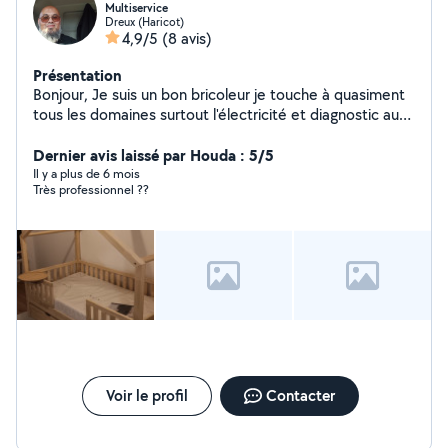
Multiservice
Dreux (Haricot)
4,9/5
(8 avis)
Présentation
Bonjour, Je suis un bon bricoleur je touche à quasiment
tous les domaines surtout l'électricité et diagnostic auto
ainsi que le domaine de la fibre optique du dépannage à
l installation
Dernier avis laissé par Houda : 5/5
Il y a plus de 6 mois
Très professionnel ??
Voir le profil
Contacter