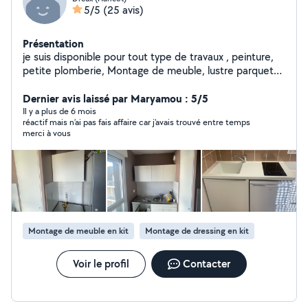
5/5
(25 avis)
Présentation
je suis disponible pour tout type de travaux , peinture,
petite plomberie, Montage de meuble, lustre parquet
pelouse et nettoyage de vitres changer des prises
bricolage à la demande
Dernier avis laissé par Maryamou : 5/5
Il y a plus de 6 mois
réactif mais n’ai pas fais affaire car j'avais trouvé entre temps
merci à vous
Montage de meuble en kit
Montage de dressing en kit
Voir le profil
Contacter