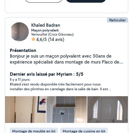
Particulier
Khaled Badran
Maçon polyvalent
Vernouillet (Croix Giboreau)
4,6/5
(14 avis)
Présentation
Bonjour je suis un maçon polyvalent avec 30ans de
expérience spécialisé dans montage de murs Placo de
plâtre- fou plafond- carrelage- remplacement et
installation de portes et fenêtres - revêtement de sol-
Dernier avis laissé par Myriam : 5/5
pose de parquet -peinture et papier peint-montage des
Il y a 11 jours
Khaled s'est rendu disponible très facilement pour nous
cuisine-terrassements Travail soigné,professionnel et
installer des plinthes en carrelage dans la salle de bain. Il est
respect des délais
soigneux et nous sommes très satisfaits de son intervention.
Montage de meuble en kit
Montage de cuisine en kit