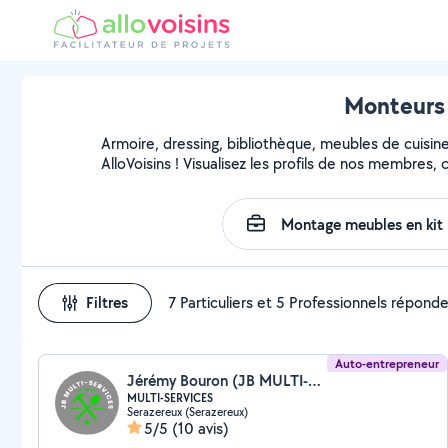
Monteurs 
Armoire, dressing, bibliothèque, meubles de cuisin
AlloVoisins ! Visualisez les profils de nos membres,
Filtres
7 Particuliers et 5 Professionnels répond
Auto-entrepreneur
Jérémy Bouron (JB MULTI-SERVICES)
MULTI-SERVICES
Serazereux (Serazereux)
5/5
(10 avis)