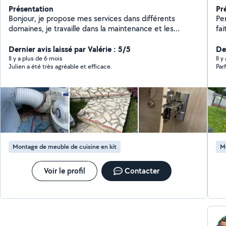
Présentation
Pr
Bonjour, je propose mes services dans différents
Pe
domaines, je travaille dans la maintenance et les
fai
travaux je suis prêt à vous aider et ferais en sorte que
tâ
vous soyez satisfais, je suis soigneux et j'aime le travail
Dernier avis laissé par Valérie : 5/5
bo
De
bien fait. Pour toutes demande n'hésitez pas à me
po
Il y a plus de 6 mois
Il y
Julien a été très agréable et efficace.
Par
contacter je suis réactif. Cordialement Julien
Montage de meuble de cuisine en kit
M
Voir le profil
Contacter