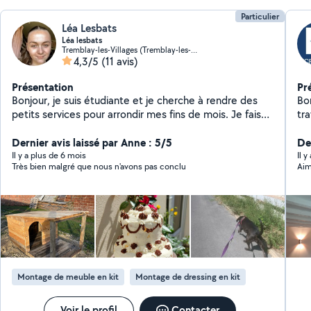
Particulier
Léa Lesbats
Léa lesbats
Tremblay-les-Villages (Tremblay-les-Villages)
4,3/5
(11 avis)
Présentation
Pr
Bonjour, je suis étudiante et je cherche à rendre des
Bonj
petits services pour arrondir mes fins de mois. Je fais
tra
du babysitting, de la garde d'animaux, du ménage et du
cam
repassage. Je réalise également des gâteaux pour tous
Dernier avis laissé par Anne : 5/5
de p
De
types d'événements n'hésitez pas à me contacter pour
Iso
Il y a plus de 6 mois
Il 
Très bien malgré que nous n'avons pas conclu
Aim
plus d'informations je me ferai un plaisir de vous
cuisi
répondre.
jar
23
CE
Montage de meuble en kit
Montage de dressing en kit
Voir le profil
Contacter