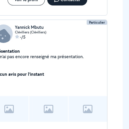
Particulier
Yannick Mbutu
Clévilliers (Clévilliers)
-/5
ésentation
Je n'ai pas encore renseigné ma présentation.
cun avis pour l'instant