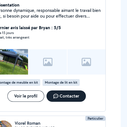
ésentation
rsonne dynamique, responsable aimant le travail bien
t, si besoin pour aide ou pour effectuer divers
ches. Possibilité de louer remorque auto, coupe
rdure , tondeuse coupe bordure tout thermique
rnier avis laissé par Bryan : 5/5
nceuse et mélangeur élec Envoyer moi un message
 a 15 jours
fait, très arrangeant
ontage de meuble en kit
Montage de lit en kit
Voir le profil
Contacter
Particulier
Viorel Roman