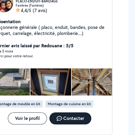
PLACO-ENDUIT-BANDAGE
Favières (Favières)
4,4/5
(7 avis)
ésentation
çonnerie générale ( placo, enduit, bandes, pose de
quet, carrelage, électricité, plomberie...)
rnier avis laissé par Redouane : 5/5
 a 5 mois
ci pour votre retour.
ontage de meuble en kit
Montage de cuisine en kit
Voir le profil
Contacter