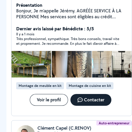
Présentation
Bonjour, Je m'appelle Jérémy. AGRÉÉE SERVICE À LA
PERSONNE Mes services sont éligibles au crédit
d'impôt Services à la personne ou au crédit d'impôt
avec avance immédiate. Je vous propose mes services
Dernier avis laissé par Bénédicte : 5/5
pour : - Travaux de bricolages intérieur et extérieur -
Il y a 1 mois
Très professionnel, sympathique. Très bons conseils, travail vite
Entretien de vos espaces verts (tontes,
et proprement. Je recommande. En plus le fait d'avoir affaire à
débroussaillage, taille de haie) - Evacuation déchets et
un pro rassure. Merci beaucoup. A bientôt.
gravats - Montage et installation de meubles - Livraison
de matériel Je reste à votre disposition pour tout
renseignement. Au plaisir de travailler avec vous.
Montage de meuble en kit
Montage de cuisine en kit
Voir le profil
Contacter
Auto-entrepreneur
Clément Capel (C.RENOV)