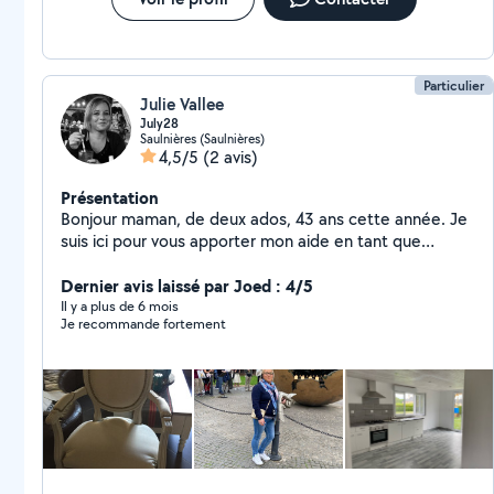
Particulier
Julie Vallee
July28
Saulnières (Saulnières)
4,5/5
(2 avis)
Présentation
Bonjour maman, de deux ados, 43 ans cette année. Je
suis ici pour vous apporter mon aide en tant que
ménage courses, nettoyage repassage. J'attends vos
propositions. Bonne journée à vous
Dernier avis laissé par Joed : 4/5
Il y a plus de 6 mois
Je recommande fortement