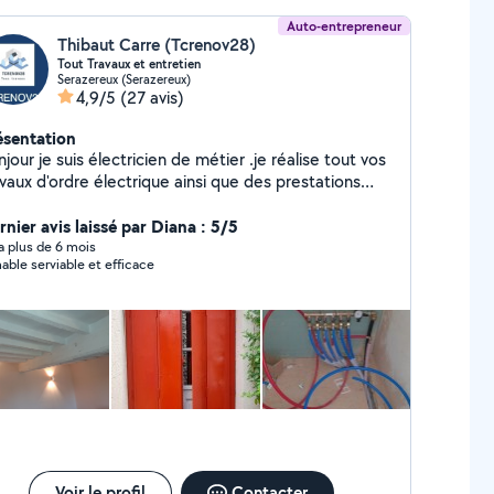
Auto-entrepreneur
Thibaut Carre (Tcrenov28)
Tout Travaux et entretien
Serazereux (Serazereux)
4,9/5
(27 avis)
ésentation
our je suis électricien de métier .je réalise tout vos
vaux d'ordre électrique ainsi que des prestations
éra thermique électrique et isolation. Tout Travaux
lomberies sauf cuivre... Faïence, carrelage......
rnier avis laissé par Diana : 5/5
lation,placo, peinture ,travaux maçonnerie... Pose de
y a plus de 6 mois
able serviable et efficace
ne et de salle de bains Aménagement extérieur
dinage,peinture .... Soudure réparation et création....
 ans d'expérience Assurance décennal et RC pro
SU accepté
Voir le profil
Contacter