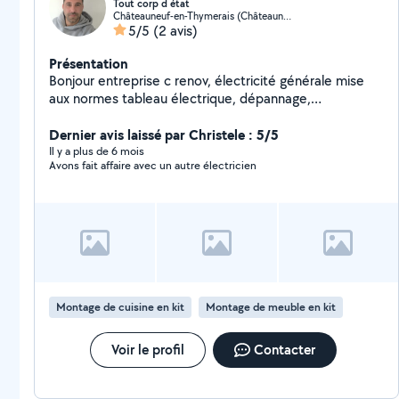
Tout corp d état
Châteauneuf-en-Thymerais (Châteauneuf-en-Thymerais)
5/5
(2 avis)
Présentation
Bonjour entreprise c renov, électricité générale mise
aux normes tableau électrique, dépannage,
réagencement intérieur, isolation, placoplatre, pose de
revêtement de sol intérieur extérieur, pose de cuisine,
Dernier avis laissé par Christele : 5/5
dressing, menuiserie
Il y a plus de 6 mois
Avons fait affaire avec un autre électricien
Montage de cuisine en kit
Montage de meuble en kit
Voir le profil
Contacter