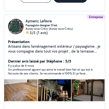
Entreprise
Aymeric Lefèvre
Paysagiste designer D'ext
Aunay-sous-Crécy (Aunay-sous-Crécy)
5/5
(1 avis)
Présentation
Artisans dans l'aménagement extérieur / paysagisme , je
vous compagne dans tout vos projet , de la terrasse
avec pergola et cuisine extérieure ,gazon avec arrosage
automatique et de multiple massif paysager et arborés
Dernier avis laissé par Stéphane : 5/5
à une belle allée avec de multiple lumière pour la mettre
Il y a plus de 6 mois
Un professionnel aguerri qui aime le travail bien fait et qui est à
en valeur ! je suis donc disponible et surtout là pour vous
l’écoute de ses clients. Je recommande à 100% Et je ferai
accompagnez dans tout vos projets .
appel à lui pour de nouveaux travaux ! Merci Aymeric pour votre
écoute et votre rigueur !!