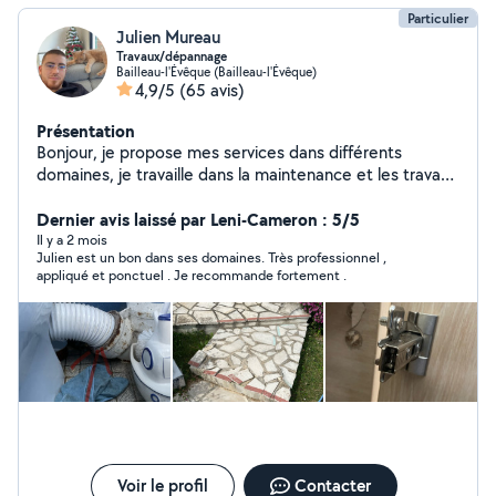
Particulier
Julien Mureau
Travaux/dépannage
Bailleau-l'Évêque (Bailleau-l'Évêque)
4,9/5
(65 avis)
Présentation
Bonjour, je propose mes services dans différents
domaines, je travaille dans la maintenance et les travaux
je suis prêt à vous aider et ferais en sorte que vous
soyez satisfais, je suis soigneux et j'aime le travail bien
Dernier avis laissé par Leni-Cameron : 5/5
fait. Pour toutes demande n'hésitez pas à me contacter
Il y a 2 mois
Julien est un bon dans ses domaines. Très professionnel ,
je suis réactif. Cordialement Julien
appliqué et ponctuel . Je recommande fortement .
Voir le profil
Contacter