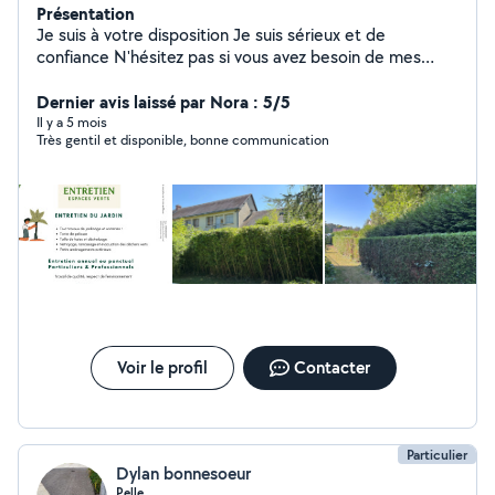
Présentation
Je suis à votre disposition Je suis sérieux et de
confiance N'hésitez pas si vous avez besoin de mes
services PROFESSIONNEL ESPACES VERTS &
TERRASSEMENT Espaces verts Création & entretien de
Dernier avis laissé par Nora : 5/5
jardins Tonte de pelouse Débroussaillage Taille de haies
Il y a 5 mois
Très gentil et disponible, bonne communication
& arbustes Terrassement Nivellement de terrain
Décaissement / Remblaiement Création d'allées,
chemins, parkings Préparation pour dalles & abris de
jardin NETTOYAGE DE TERRASSE AU KARCHER
Terrasses Dalles Allées Murets Travail soigné Matériel
professionnel Devis GRATUIT Intervention : 28 27 61 78
Contactez-moi dès maintenant !
Voir le profil
Contacter
Particulier
Dylan bonnesoeur
Pelle