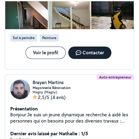
Sol à peindre
Peinture
Voir le profil
Contacter
Auto-entrepreneur
Brayan Martins
Maçonnerie Rénovation
Magny (Magny)
2,5/5
(4 avis)
Présentation
Bonjour Je suis un jeune dynamique recherche à aidé les
personnes qui on besoins pour des diverses travaux :
Maçonnerie , Rénovation et Terrassement N'hésitez pas
à me contacter pour toute demande dans tout le 28
Dernier avis laissé par Nathalie : 1/5