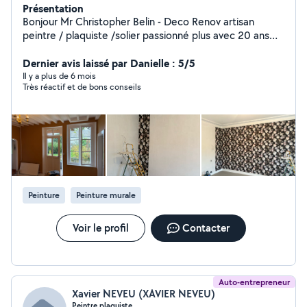
Présentation
Bonjour Mr Christopher Belin - Deco Renov artisan
peintre / plaquiste /solier passionné plus avec 20 ans
expérience dans de métier situé à le thieulin vous
propose ces services de peinture /isolation- placo /
Dernier avis laissé par Danielle : 5/5
bande à joint et pose de revêtement sol / Parquet /
Il y a plus de 6 mois
Très réactif et de bons conseils
lame pvc / ragreage
Peinture
Peinture murale
Voir le profil
Contacter
Auto-entrepreneur
Xavier NEVEU (XAVIER NEVEU)
Peintre plaquiste