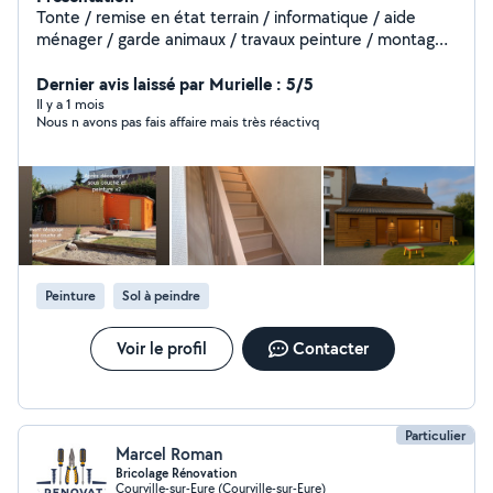
Tonte / remise en état terrain / informatique / aide
ménager / garde animaux / travaux peinture / montage
meubles / petit travaux réparation ou rénovation /
papier peint Très minutieux , travail proprement
Dernier avis laissé par Murielle : 5/5
Il y a 1 mois
Nous n avons pas fais affaire mais très réactivq
Peinture
Sol à peindre
Voir le profil
Contacter
Particulier
Marcel Roman
Bricolage Rénovation
Courville-sur-Eure (Courville-sur-Eure)