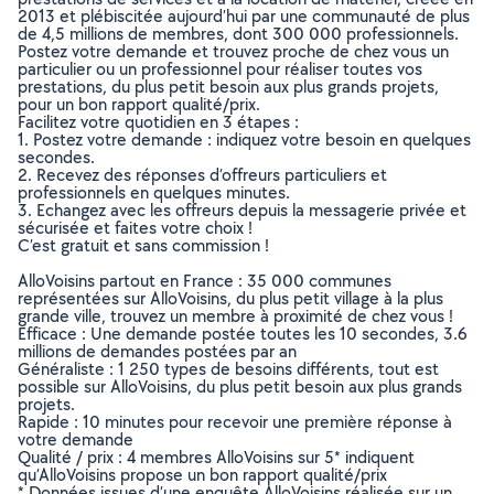
2013 et plébiscitée aujourd’hui par une communauté de plus
de 4,5 millions de membres, dont 300 000 professionnels.
Postez votre demande et trouvez proche de chez vous un
particulier ou un professionnel pour réaliser toutes vos
prestations, du plus petit besoin aux plus grands projets,
pour un bon rapport qualité/prix.
Facilitez votre quotidien en 3 étapes :
1. Postez votre demande : indiquez votre besoin en quelques
secondes.
2. Recevez des réponses d’offreurs particuliers et
professionnels en quelques minutes.
3. Echangez avec les offreurs depuis la messagerie privée et
sécurisée et faites votre choix !
C’est gratuit et sans commission !
AlloVoisins partout en France : 35 000 communes
représentées sur AlloVoisins, du plus petit village à la plus
grande ville, trouvez un membre à proximité de chez vous !
Efficace : Une demande postée toutes les 10 secondes, 3.6
millions de demandes postées par an
Généraliste : 1 250 types de besoins différents, tout est
possible sur AlloVoisins, du plus petit besoin aux plus grands
projets.
Rapide : 10 minutes pour recevoir une première réponse à
votre demande
Qualité / prix : 4 membres AlloVoisins sur 5* indiquent
qu’AlloVoisins propose un bon rapport qualité/prix
* Données issues d’une enquête AlloVoisins réalisée sur un