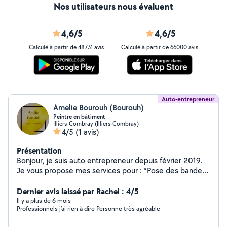
Nos utilisateurs nous évaluent
4,6/5
4,6/5
Calculé à partir de 48731 avis
Calculé à partir de 66000 avis
Auto-entrepreneur
Amelie Bourouh (Bourouh)
Peintre en bâtiment
Illiers-Combray (Illiers-Combray)
4/5
(1 avis)
Présentation
Bonjour, je suis auto entrepreneur depuis février 2019.
Je vous propose mes services pour : *Pose des bandes,
*Peinture, Peinture décorative, peinture sols, *Pose
résine, *Pose papier peint, pose fibre, * Réalisation
Dernier avis laissé par Rachel : 4/5
d'enduit. * décapage au Karcher, Demoussage des sols
Il y a plus de 6 mois
Professionnels j’ai rien à dire Personne très agréable
extérieurs.