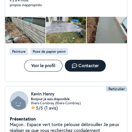
région Eure et Loir ou le 78 Yvelines A bientôt
Il y a 4 mois
propos inappropriés
Peinture
Pose de papier peint
Voir le profil
Contacter
Particulier
Kevin Henry
Bonjour je suis disponible
Illiers-Combray (Illiers-Combray)
5/5
(1 avis)
Présentation
Maçon . Espace vert tonte pelouse débrouiller Je peux
réaliser se que vous recherchez cordialement