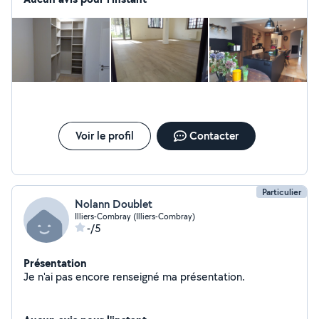
de cuisines, dressings, placards et agencements
intérieur standard ou sur-mesure pour particuliers et
professionnels. *Multimarques* ------------ HOME
SERVICES : Je réalise également des petits travaux,
rénovations simple et entretient de l'habitat. ----------- Je
me tiens à votre disposition pour vous conseiller et
réaliser vos projets avec soin. N'hésitez pas à me
contacter, je serai heureux d'échanger avec vous et de
vous proposer un devis, adapté à vos besoins et à votre
Voir le profil
Contacter
budget. #poseur cuisine #multiservices Réseaux
sociaux INSTAGRAM / FACEBOOK / TIK TOK :
VALENTIN-HANDYMAN
Particulier
Nolann Doublet
Illiers-Combray (Illiers-Combray)
-/5
Présentation
Je n'ai pas encore renseigné ma présentation.