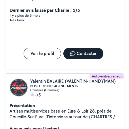
Dernier avis laissé par Charlie : 5/5
Il y a plus de 6 mois
Très bien
Voir le profil
Contacter
Auto-entrepreneur
Valentin BALAIRE (VALENTIN-HANDYMAN)
POSE CUISINES AGENCEMENTS
Chuisnes (Chuisnes)
-/5
Présentation
Artisan multiservices basé en Eure & Loir 28, prêt de
Courville-Sur-Eure. J'interviens autour de (CHARTRES /
NOGENT-LE-ROTROU / DREUX / CHATAUDUN /...) -----
-------- POSE D'AGENCEMENTS : Spécialisé dans la pose
Aucun avis pour l'instant