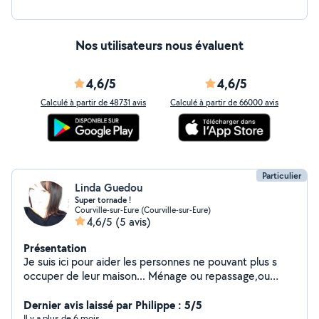
Nos utilisateurs nous évaluent
4,6/5
4,6/5
Calculé à partir de 48731 avis
Calculé à partir de 66000 avis
Particulier
Linda Guedou
Super tornade !
Courville-sur-Eure (Courville-sur-Eure)
4,6/5
(5 avis)
Présentation
Je suis ici pour aider les personnes ne pouvant plus s
occuper de leur maison... Ménage ou repassage,ou
tonte ...tres bricoleuse... .. Le ménage effectué est de
qualité.. Méticuleuse et sérieuse...pour un plus grand
Dernier avis laissé par Philippe : 5/5
chantier je peux faire équipe avec une 2eme tornade !!
Il y a plus de 6 mois