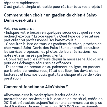
répondre rapidement.
C’est gratuit, simple et rapide pour réaliser tous vos projets !
Comment bien choisir un gardien de chien à Saint-
Denis-des-Puits ?
Voici nos conseils :
- Indiquez votre besoin en quelques secondes : quel service
recherchez-vous ? Est-ce urgent ? Quel type de prestataire,
particulier ou professionnel, souhaitez-vous ?
- Consultez la liste de tous les gardiens de chien, proches de
chez vous à Saint-Denis-des-Puits ! Sur leur profil, consultez
les services proposés, les photos de leurs réalisations, les
notes et avis laissés par leurs clients.
- Conversez avec les offreurs depuis la messagerie AlloVoisins
pour des échanges sécurisés et efficaces.
- Du contrat de prestation au paiement en ligne, en passant
par la prise de rendez-vous, l’état des lieux, les devis et les
factures : utilisez nos outils gratuits à chaque étape de votre
prestation.
Comment fonctionne AlloVoisins ?
AlloVoisins c’est la marketplace leader dédiée aux
prestations de services et à la location de matériel, créée en
2013 et plébiscitée aujourd’hui par une communauté de plus
de 4,5 millions de membres, dont 300 000 professionnels.