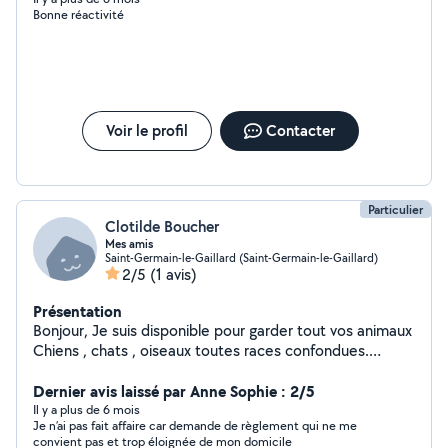
Bonne réactivité
Vous ne serez pas déçu de ma prestation. A bientôt...n
hésitez pas à me contactez surtout ! A bientôt !
Voir le profil
Contacter
Particulier
Clotilde Boucher
Mes amis
Saint-Germain-le-Gaillard (Saint-Germain-le-Gaillard)
2/5
(1 avis)
Présentation
Bonjour, Je suis disponible pour garder tout vos animaux
Chiens , chats , oiseaux toutes races confondues.
Disponible ,une journée, week-end, semaine,y compris
pendant les fêtes de fin .d'année.mois,vacances
Dernier avis laissé par Anne Sophie : 2/5
scolaires ou non scolaire. Je reste disponible pour tout
Il y a plus de 6 mois
Je n’ai pas fait affaire car demande de règlement qui ne me
renseignement. Je possède un grand jardin 1500m2 Et
convient pas et trop éloignée de mon domicile