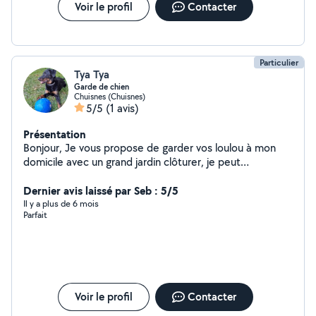
Voir le profil
Contacter
Particulier
Tya Tya
Garde de chien
Chuisnes (Chuisnes)
5/5
(1 avis)
Présentation
Bonjour, Je vous propose de garder vos loulou à mon
domicile avec un grand jardin clôturer, je peut
également vous proposer le transport pour des rdv
vétérinaire. Tya mon beauceron sera heureuse d'avoir
Dernier avis laissé par Seb : 5/5
une compagnie avec qui jouer. Vos loulous doivent être
Il y a plus de 6 mois
Parfait
sociable. Merci de me contacter pour savoir mes
disponibilités La maîtresse de Tya. A bientôt.
Voir le profil
Contacter