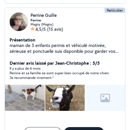
Particulier
Perrine Guille
Perrine
Magny (Magny)
4,5/5
(15 avis)
Présentation
maman de 3 enfants permis et véhiculé motivée,
sérieuse et ponctuelle suis disponible pour garder vos
animaux, faire du ménage, heure de repassage .
n'hésitez pas à me contacter pour plus d'informations
Dernier avis laissé par Jean-Christophe : 5/5
Il y a plus de 6 mois
Perrine et sa famille se sont super bien occupé de notre chien.
Je recommande vivement !