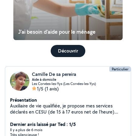
J'ai besoin d'aide pour le ménage
Découvrir
Particulier
Camille De sa pereira
Aide à domicile
Les Corvées-les-Yys (Les Corvées-les-Yys)
1/5
(1 avis)
Présentation
Auxiliaire de vie qualifiée, je propose mes services
déclarés en CESU (de 15 à 17 euros net de l'heure)
selon les kilomètres. D'un caractère jovial je serai ravi de
travailler pour vous soulager dans les tâches ménagères.
Dernier avis laissé par Ted : 1/5
Je propose également de la vie sociale, promenade,
Il y a plus de 6 mois
Très silencieuse !