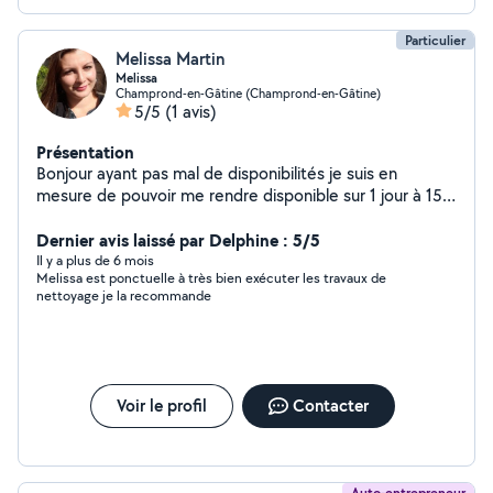
Particulier
Melissa Martin
Melissa
Champrond-en-Gâtine (Champrond-en-Gâtine)
5/5
(1 avis)
Présentation
Bonjour ayant pas mal de disponibilités je suis en
mesure de pouvoir me rendre disponible sur 1 jour à 15
jours consécutifs pour de la garde d'enfant ( ATSEM 8
ans , animatrice 2 ans ) Garde d'animaux Services de
Dernier avis laissé par Delphine : 5/5
nettoyage ( 10 ans d'expérience)
Il y a plus de 6 mois
Melissa est ponctuelle à très bien exécuter les travaux de
nettoyage je la recommande
Voir le profil
Contacter
Auto-entrepreneur