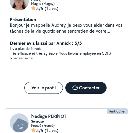
Magny (Magny)
5/5
(1 avis)
Présentation
Bonjour je m'appelle Audrey, je peux vous aider dans vos
tâches de la vie quotidienne (entretien de votre
domicile, repassage, accompagnement ou aide aux
courses...).Je peux également m'occuper de vos
Dernier avis laissé par Annick : 5/5
enfants. Je suis titulaire du permis et véhiculée
Il y a plus de 6 mois
Très efficace et très agréable Nous l'avons employée en CDI 3
h par semaine
Voir le profil
Contacter
Particulier
Nadège PERINOT
Sérieuse
Fruncé (Fruncé)
5/5
(1 avis)