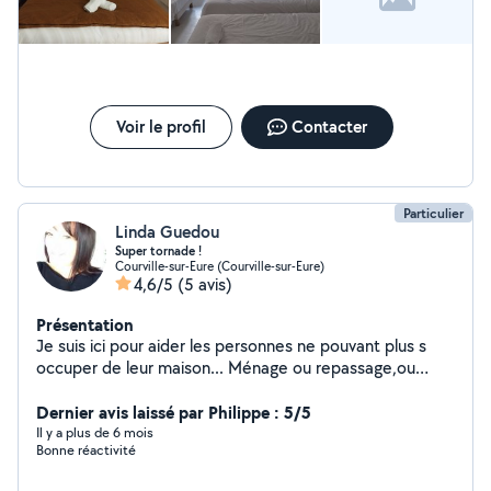
Voir le profil
Contacter
Particulier
Linda Guedou
Super tornade !
Courville-sur-Eure (Courville-sur-Eure)
4,6/5
(5 avis)
Présentation
Je suis ici pour aider les personnes ne pouvant plus s
occuper de leur maison... Ménage ou repassage,ou
tonte ...tres bricoleuse... .. Le ménage effectué est de
qualité.. Méticuleuse et sérieuse...pour un plus grand
Dernier avis laissé par Philippe : 5/5
chantier je peux faire équipe avec une 2eme tornade !!
Il y a plus de 6 mois
Bonne réactivité
Vous ne serez pas déçu de ma prestation. A bientôt...n
hésitez pas à me contactez surtout ! A bientôt !