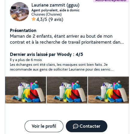
Lauriane zammit (gguu)
Agent polyvalent, aide à domic
Chuisnes (Chuisnes)
4,3/5
(9 avis)
Présentation
Maman de 2 enfants, étant arriver au bout de mon
contrat et à la recherche de travail prioritairement dans
l aide a la personne, je propose mes services d'aide à
domicile. Je suis énormément disponible pour faire
Dernier avis laissé par Woody : 4/5
votre ménage, repassage. Je suis polyvalente et à votre
Il y a plus de 6 mois
Les échanges ont été clairs, les masques sont bien faits. Je
service, n'hésitez pas je me ferrai une joie de travailler
recommande aux gens de solliciter Laurianne pour des services
pour vous.
de couture.
Voir le profil
Contacter