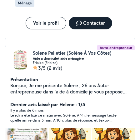
Ménage
Voir le profil
Contacter
Auto-entrepreneur
Solene Pelletier (Solène À Vos Côtes)
Aide a domicile/ aide ménagère
Friaize (Friaize)
3/5
(2 avis)
Présentation
Bonjour, Je me présente Solene , 26 ans Auto-
entrepreneuse dans l'aide à domicile je vous propose
des services sérieuse et de qualité en aide ménagère et
garde d'enfants. Titulaire d'un BEP Services à la
Dernier avis laissé par Helene : 1/5
personne et forte de mon expérience, j'accompagne les
Il y a plus de 6 mois
Le rdv a été fixé ce matin avec Solène. A 9h, le message texte
familles au quotidien avec professionnalisme,
qu’elle arrive dans 5 min. A 10h, plus de réponse, et texto-
bienveillance et discrétion. Pourquoi me faire confiance
mensonge: soit disant elle est venue. Si vous cherchez une
? Travail soigné et rigoureux Personne fiable, ponctuelle
personne sérieuse, surtout ne faites pas appel à Solene, ce
et organisée Attentive au bien-être et à la sécurité des
n’est pas le cas.