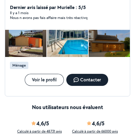
meubles / petit travaux réparation ou rénovation /
papier peint Très minutieux , travail proprement
Dernier avis laissé par Murielle : 5/5
Il y a 1 mois
Nous n avons pas fais affaire mais très réactivq
Ménage
Voir le profil
Contacter
Nos utilisateurs nous évaluent
4,6/5
4,6/5
Calculé à partir de 48731 avis
Calculé à partir de 66000 avis