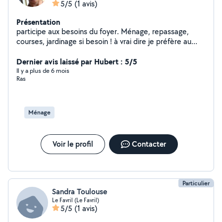
5/5
(1 avis)
Présentation
participe aux besoins du foyer. Ménage, repassage,
courses, jardinage si besoin ! à vrai dire je préfère au
printemps . J'ai des horaires simple donc n'hésitez pas.
Dernier avis laissé par Hubert : 5/5
Il y a plus de 6 mois
Ras
Ménage
Voir le profil
Contacter
Particulier
Sandra Toulouse
Le Favril (Le Favril)
5/5
(1 avis)