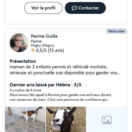
Voir le profil
Contacter
Particulier
Perrine Guille
Perrine
Magny (Magny)
4,5/5
(15 avis)
Présentation
maman de 3 enfants permis et véhiculé motivée,
sérieuse et ponctuelle suis disponible pour garder vos
animaux, faire du ménage, heure de repassage .
n'hésitez pas à me contacter pour plus d'informations
Dernier avis laissé par Hélène : 5/5
Il y a plus de 6 mois
Nous avons fait appel à Perrine pour garder nos animaux durant
nos vacances de mars. C'est une personne de confiance qui
s'est très bien occupée de nos animaux (chats et chiens) et a
pris le soin de nettoyer les litières très régulièrement,
récupérer notre courrier et passer le balai. Nous la
recommandons vivement et referons appel à ses services pour
nos prochaines vacances.