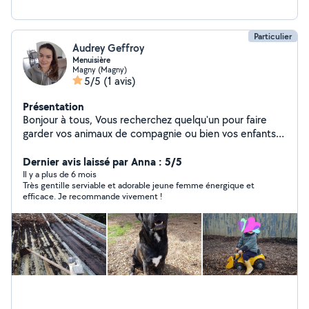
Particulier
Audrey Geffroy
Menuisière
Magny (Magny)
5/5
(1 avis)
Présentation
Bonjour à tous, Vous recherchez quelqu'un pour faire
garder vos animaux de compagnie ou bien vos enfants ?
Vous avez besoin de bras pour l'entretien de vos
espaces verts ? Ou même besoin d'aide pour vos
Dernier avis laissé par Anna : 5/5
tâches ménagères ? Je suis disponible pour vous !
Il y a plus de 6 mois
Très gentille serviable et adorable jeune femme énergique et
N'hésitez pas à me contacter Au plaisir de vous
efficace. Je recommande vivement !
rencontrer Audrey