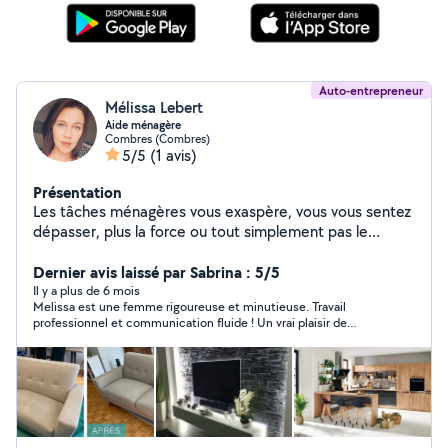
Auto-entrepreneur
Mélissa Lebert
Aide ménagère
Combres (Combres)
5/5
(1 avis)
Présentation
Les tâches ménagères vous exaspère, vous vous sentez
dépasser, plus la force ou tout simplement pas le
temps ? Faites appel à nos services ! Notre humanité
rime avec notre métier. Nous somme là pour vous Nos
Dernier avis laissé par Sabrina : 5/5
Prestations sont diverses Tel que le repassage ,le
Il y a plus de 6 mois
Melissa est une femme rigoureuse et minutieuse. Travail
ménage domestique , nettoyage des canapés. Aide au
professionnel et communication fluide ! Un vrai plaisir de
niveau informatique et papier. Tonte de gazon et
travailler avec elle ! Je recommande vivement !
nettoyage extérieur Aide pour les courses ainsi que
pour les repas Nous sommes ouvert aussi aux
entreprises pour le nettoyage des bureaux ou autres
Pour d'autres prestations merci de nous contacter. Le
petit + c'est déductibles des impôts avec les chèques