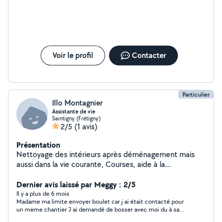
jeux société, afin de briser la solitude. Je suis apte à
effectuer des soins d'hygiène et de confort
occasionnellement! à bientôt!
Voir le profil
Contacter
Particulier
Illo Montagnier
Assistante de vie
Saintigny (Frétigny)
2/5
(1 avis)
Présentation
Nettoyage des intérieurs après déménagement mais
aussi dans la vie courante, Courses, aide à la
préparation des repas mais aussi bien pour de la
présence à domicile promenade etc....
Dernier avis laissé par Meggy : 2/5
Il y a plus de 6 mois
Madame ma limite envoyer boulet car j ai était contacté pour
un meme chantier J ai demandé de bosser avec moi du à sa
réponse tardive j ai fait affaire avec un autre voisin ce qui a