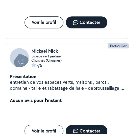
déplus à madame
Voir le profil
Contacter
Particulier
Mickael Mick
Espace vert jardiner
Chuisnes (Chuisnes)
-/5
Présentation
entretien de vos espaces verts, maisons , parcs ,
domaine - taille et rabattage de haie - debroussaillage -
tonte - petit élagage - abattage - nettoyage terrasse -
nettoyage mur façade toit toiture - nettoyage goutiere
Aucun avis pour l'instant
n'hésitez pas à demander pour d'autres travaux
Voir le profil
Contacter