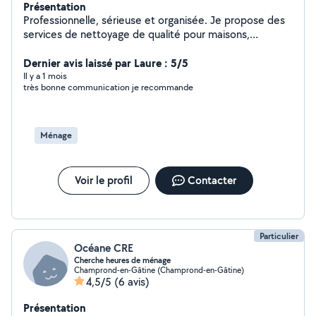
Présentation
Professionnelle, sérieuse et organisée. Je propose des
services de nettoyage de qualité pour maisons,
appartements et bureaux. Je suis ponctuelle,
minutieuse et à l'écoute des besoins de mes clients.
Dernier avis laissé par Laure : 5/5
Il y a 1 mois
très bonne communication je recommande
Ménage
Voir le profil
Contacter
Particulier
Océane CRE
Cherche heures de ménage
Champrond-en-Gâtine (Champrond-en-Gâtine)
4,5/5
(6 avis)
Présentation