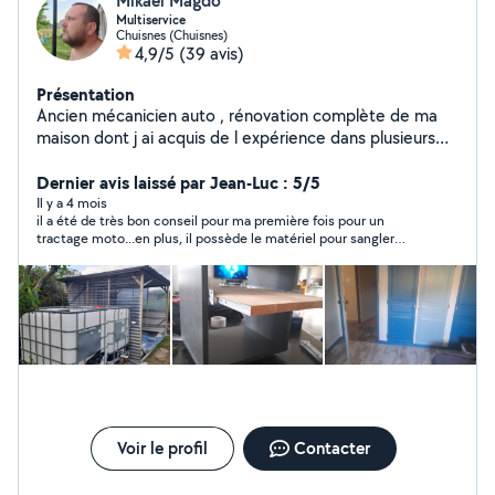
Mikael Magdo
Multiservice
Chuisnes (Chuisnes)
4,9/5
(39 avis)
Présentation
Ancien mécanicien auto , rénovation complète de ma
maison dont j ai acquis de l expérience dans plusieurs
domaines . Consciencieux j aime trouver des solutions .
Dernier avis laissé par Jean-Luc : 5/5
Il y a 4 mois
il a été de très bon conseil pour ma première fois pour un
tractage moto...en plus, il possède le matériel pour sangler
votre moto...la remorque est très pratique mais attention
quand la moto est lourde, il faut faire attention en roulant et
surtout dans les virages et les courbes...En tout cas je vous le
recommande fortement si vous avez besoin d'un remorque
moto...merci à Mikael pour ses conseils avisés.
Voir le profil
Contacter