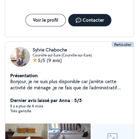
emploi service ! Alors pourquoi passer à côté ? Pour plus
de renseignements ou pour un devis n'hésitez pas à
nous contactez.
Voir le profil
Contacter
Particulier
Sylvie Chaboche
Courville-sur-Eure (Courville-sur-Eure)
5/5
(9 avis)
Présentation
Bonjour, je ne suis plus disponible car j'arrête cette
activité de ménage ,je ne fais que de l'administratif
,etc... . Paiement en CESU dont 50% déductible
d'impôt immédiatement. Donc n'hésitez pas
Dernier avis laissé par Anna : 5/5
l'expérience est là.
Il y a plus de 6 mois
Très gentille