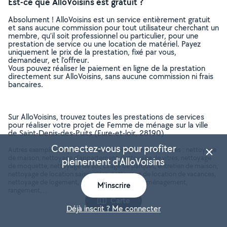
Est-ce que AlloVoisins est gratuit ?
Absolument ! AlloVoisins est un service entièrement gratuit
et sans aucune commission pour tout utilisateur cherchant un
membre, qu’il soit professionnel ou particulier, pour une
prestation de service ou une location de matériel. Payez
uniquement le prix de la prestation, fixé par vous,
demandeur, et l’offreur.
Vous pouvez réaliser le paiement en ligne de la prestation
directement sur AlloVoisins, sans aucune commission ni frais
bancaires.
Sur AlloVoisins, trouvez toutes les prestations de services
pour réaliser votre projet de Femme de ménage sur la ville
de Saint-Denis-des-Puits (Eure-et-loir, 28190)
Connectez-vous pour profiter
Autres exemples de prestations réalisées par nos membres : nettoyage
de maison, nettoyage d'appartement, nettoyage de vitres, nettoyage
pleinement d'AlloVoisins
de moquette, nettoyage de sol, cirage de parquet, entretien de maison,
nettoyage de location saisonnière, nettoyage de location de vacances,
nettoyage de logement, nettoyage après un déménagement,
M'inscrire
rangement, ..
Carte
Déjà inscrit ? Me connecter