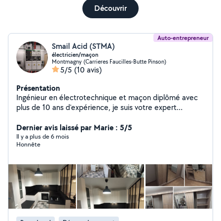
Découvrir
Auto-entrepreneur
Smail Acid (STMA)
électricien/maçon
Montmagny (Carrieres Faucilles-Butte Pinson)
5/5
(10 avis)
Présentation
Ingénieur en électrotechnique et maçon diplômé avec
plus de 10 ans d'expérience, je suis votre expert
polyvalent pour des réalisations solides et impeccables :
installations électriques (neuf, rénovation, dépannage),
Dernier avis laissé par Marie : 5/5
travaux de maçonnerie (dallage, pavés, murs,
Il y a plus de 6 mois
Honnête
structures) et second œuvre (montage de cuisines
IKEA/Leroy Merlin, pose de parquet, peinture, enduit).
Mon engagement : un travail d'excellence, réalisé avec
rigueur et passion, dans les délais. Un seul interlocuteur
pour tous vos projets, une seule promesse : la
perfection. Ne laissez rien au hasard, choisissez un
expert !