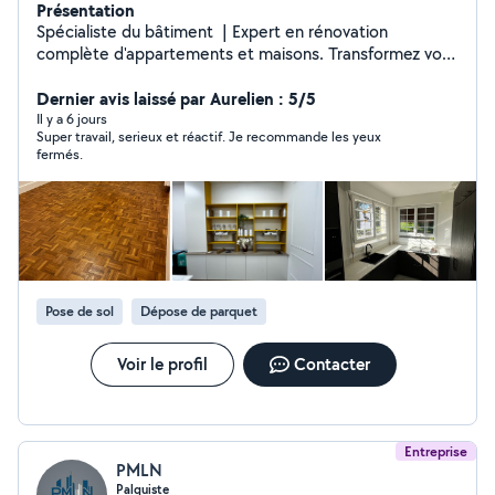
Présentation
Spécialiste du bâtiment ️ | Expert en rénovation
complète d'appartements et maisons. Transformez vos
espaces avec qualité DM pour vos projets !
Dernier avis laissé par Aurelien : 5/5
Il y a 6 jours
Super travail, serieux et réactif. Je recommande les yeux
fermés.
Pose de sol
Dépose de parquet
Voir le profil
Contacter
Entreprise
PMLN
Palquiste