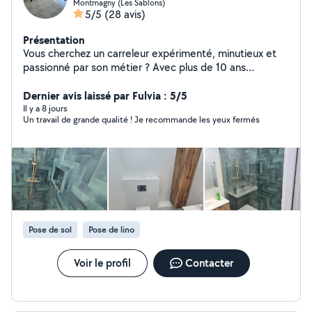
Montmagny (Les Sablons)
5/5
(28 avis)
Présentation
Vous cherchez un carreleur expérimenté, minutieux et
passionné par son métier ? Avec plus de 10 ans
d'expérience dans le carrelage, je vous propose un
travail de qualité, durable et esthétique pour tous vos
Dernier avis laissé par Fulvia : 5/5
projets de construction ou de rénovation. Prestations
Il y a 8 jours
Un travail de grande qualité ! Je recommande les yeux fermés
proposées : Pose de carrelage extérieur et intérieur
Réalisation de chapes et ragréage rénovation et
réparation. Pose de bac à douche et meuble .
Raccordement plomberie et finitions soignées.
Intervention rapide et respect des délais. Contactez-
moi dès aujourd'hui pour donner de style et de la
solidité à vos surfaces.
Pose de sol
Pose de lino
Voir le profil
Contacter