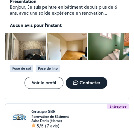
Présentation
Bonjour, Je suis peintre en bâtiment depuis plus de 6
ans, avec une solide expérience en rénovation
intérieure. Je vous propose des prestations soignées et
professionnelles, incluant : Préparation des supports
Aucun avis pour l'instant
Enduisage et ponçage Peinture murs, plafonds, portes,
boiseries Finitions propres et durables Nettoyage
complet du chantier après travaux Pose de papier peint
Pose de toile de verre Pose de carrelage Pose de
parquet Je travaille avec sérieux, ponctualité et souci du
détail. N'hésitez pas à me contacter pour un devis ou
pour discuter de votre projet.
Pose de sol
Pose de lino
Voir le profil
Contacter
Entreprise
Groupe SBR
Renovation de Bâtiment
Saint-Denis (Maroc)
5/5
(7 avis)