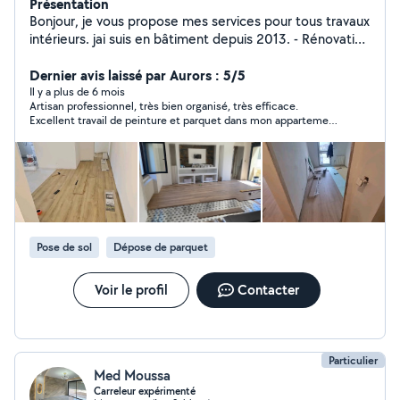
Présentation
Bonjour, je vous propose mes services pour tous travaux
intérieurs. jai suis en bâtiment depuis 2013. - Rénovation
général - Pose de parquet - Pose de placo doublage -
Cloisons, Faux-Plafonds, Isolation, - Rénovation complet
Dernier avis laissé par Aurors : 5/5
- Enduit, Peinture - Carrelage
Il y a plus de 6 mois
Artisan professionnel, très bien organisé, très efficace.
Excellent travail de peinture et parquet dans mon appartement.
Très heureux. Je vous le recommande sans hésiter.
Pose de sol
Dépose de parquet
Voir le profil
Contacter
Particulier
Med Moussa
Carreleur expérimenté