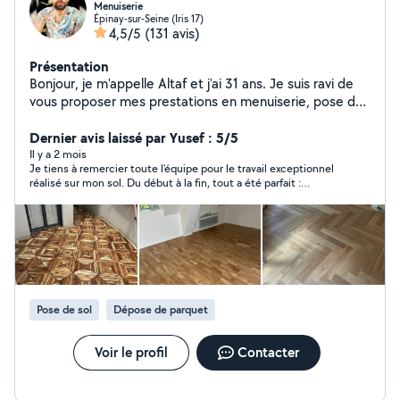
Menuiserie
Épinay-sur-Seine (Iris 17)
4,5/5
(131 avis)
Présentation
Bonjour, je m'appelle Altaf et j'ai 31 ans. Je suis ravi de
vous proposer mes prestations en menuiserie, pose de
carrelage et petit bricolage. Fort d'une expérience de
10 ans, je saurai m'adapter à vos demandes les plus
Dernier avis laissé par Yusef : 5/5
exigeantes et vous fournir un travail soigné et de qualité.
Il y a 2 mois
Je tiens à remercier toute l’équipe pour le travail exceptionnel
N'hésitez pas à me contacter pour un premier échange
réalisé sur mon sol. Du début à la fin, tout a été parfait :
sur vos besoins.
professionnalisme, ponctualité, sérieux et surtout un résultat
au-delà de mes attentes. Les finitions sont impeccables et le
chantier a été laissé propre après les travaux, ce qui est très
appréciable. On sent une vraie maîtrise du métier et le souci
du détail. C’est rare de tomber sur une société aussi fiable et
appliquée aujourd’hui. Je recommande les yeux fermés à
toutes les personnes qui cherchent un travail de qualité.
Encore merci pour votre sérieux et votre efficacité !
Pose de sol
Dépose de parquet
Voir le profil
Contacter