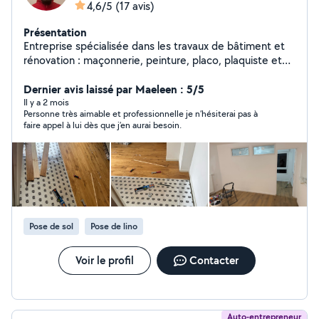
4,6/5
(17 avis)
Présentation
Entreprise spécialisée dans les travaux de bâtiment et
rénovation : maçonnerie, peinture, placo, plaquiste et
enduit de bande. Nous réalisons des travaux de qualité
pour les maisons, appartements, bureaux et chantiers
Dernier avis laissé par Maeleen : 5/5
professionnels. Nos services : * Maçonnerie générale *
Il y a 2 mois
Personne très aimable et professionnelle je n’hésiterai pas à
Peinture intérieure et extérieure * Pose de placo et faux
faire appel à lui dès que j’en aurai besoin.
plafond * Travaux de plaquiste * Enduit et bande de
placo * Rénovation et finition Entreprise sérieuse,
polyvalente et professionnelle, avec expérience dans le
bâtiment et respect des délais.
Pose de sol
Pose de lino
Voir le profil
Contacter
Auto-entrepreneur