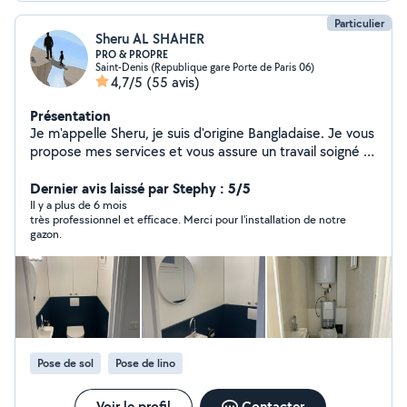
Particulier
Sheru AL SHAHER
PRO & PROPRE
Saint-Denis (Republique gare Porte de Paris 06)
4,7/5
(55 avis)
Présentation
Je m'appelle Sheru, je suis d'origine Bangladaise. Je vous
propose mes services et vous assure un travail soigné et
propre. Tous travaux : carrelage, enduit, ragréage,
peinture, parquet, papier peint, installation baignoire,
Dernier avis laissé par Stephy : 5/5
toilette, meuble en kit, ... Vous pouvez me faire
Il y a plus de 6 mois
très professionnel et efficace. Merci pour l'installation de notre
confiance. Merci d'avance.
gazon.
Pose de sol
Pose de lino
Voir le profil
Contacter