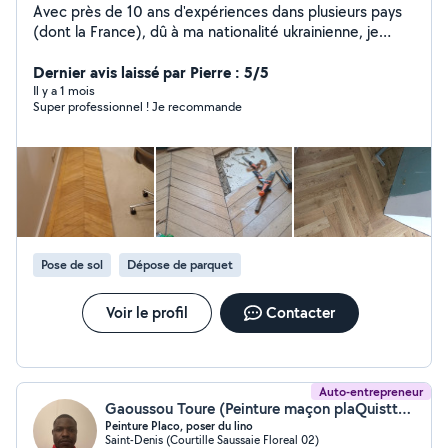
Avec près de 10 ans d'expériences dans plusieurs pays
(dont la France), dû à ma nationalité ukrainienne, je
m'adapte facilement aux postes qui me sont proposés
Organisé rigoureux et dynamique, je serais ravi de
Dernier avis laissé par Pierre : 5/5
mettre à profit mon savoir-faire à votre service !
Il y a 1 mois
Super professionnel ! Je recommande
Pose de sol
Dépose de parquet
Voir le profil
Contacter
Auto-entrepreneur
Gaoussou Toure (Peinture maçon plaQuistte pose lino pose parquet)
Peinture Placo, poser du lino
Saint-Denis (Courtille Saussaie Floreal 02)