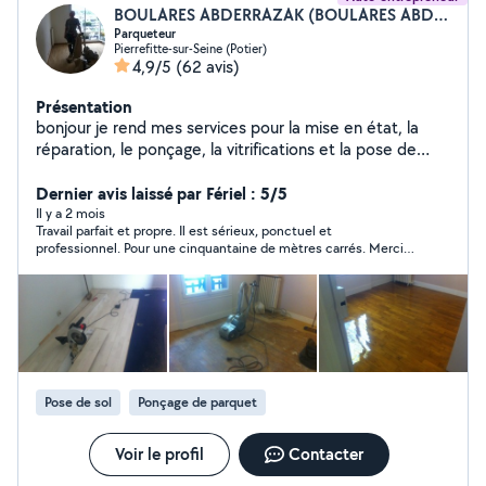
BOULARES ABDERRAZAK (BOULARES ABDERRAZAK)
Parqueteur
Pierrefitte-sur-Seine (Potier)
4,9/5
(62 avis)
Présentation
bonjour je rend mes services pour la mise en état, la
réparation, le ponçage, la vitrifications et la pose de
tout type de parquet.outillé pour le ponçage comme
pour la pose. je réalise des baux travaux, professionnel,
Dernier avis laissé par Fériel : 5/5
propres et soignés, je peut aussi vous aider a réaliser
Il y a 2 mois
Travail parfait et propre. Il est sérieux, ponctuel et
vos autres travaux, comme la peinture, pose moquette,
professionnel. Pour une cinquantaine de mètres carrés. Merci
lino, pvc ...ex cordialement
beaucoup
Pose de sol
Ponçage de parquet
Voir le profil
Contacter