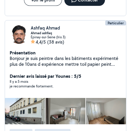
Particulier
Ashfaq Ahmad
Ahmad ashfaq
Épinay-sur-Seine (Iris 3)
4,4/5
(38 avis)
Présentation
Bonjour je suis peintre dans les bâtiments expérimenté
plus de 10ans d expérience mettre toil papier peint
parquet carrelage si vous faites appel à moi vous ne
regretterais pasb
Dernier avis laissé par Younes : 5/5
Il y a 5 mois
je recommande fortement.