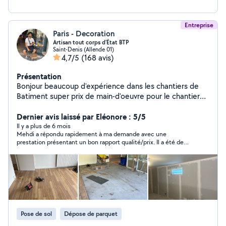
Entreprise
Paris - Decoration
Artisan tout corps d'État BTP
Saint-Denis (Allende 01)
4,7/5
(168 avis)
Présentation
Bonjour beaucoup d'expérience dans les chantiers de
Batiment super prix de main-d'oeuvre pour le chantier
intérieur -peinture -enduit -parquet -carrelage
-électricité -plomberie -montage de cuisine -décoration
Dernier avis laissé par Eléonore : 5/5
- _super qualité de travail très rapide livraison des
Il y a plus de 6 mois
Mehdi a répondu rapidement à ma demande avec une
marchandises gratuite devis gratuite merci mes voisins
prestation présentant un bon rapport qualité/prix. Il a été de
bons conseils et je le recommande.
Pose de sol
Dépose de parquet