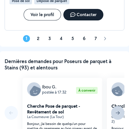
Pose de sol
Dépose de parquet
Voir le profil
Contacter
1
2
3
4
5
6
7
Page
suivante
Dernières demandes pour Poseurs de parquet à
Stains (93) et alentours
Ibou G.
M
À convenir
postée à 17:32
p
Cherche Pose de parquet -
Cherche 
Revêtement de sol
Revêteme
La Courneuve (La Tour)
Garges-lè
2)
Bonjour, j'ai besoin de quelqu'un pour
mettre du reagreage au bon niveau avant de
Bonjour, J'