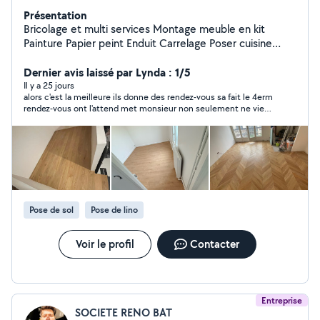
Présentation
Bricolage et multi services Montage meuble en kit
Painture Papier peint Enduit Carrelage Poser cuisine
Électricité Plomberie Parquets
Dernier avis laissé par Lynda : 1/5
Il y a 25 jours
alors c'est la meilleure ils donne des rendez-vous sa fait le 4erm
rendez-vous ont l'attend met monsieur non seulement ne viens
pas au rendez-vous et quand ont l'appelle il répond pas en plus
c'est un menteur il vous dit vers 17h je suis à côté de chez vous
met monsieur avez rendez-vous se matin il croit que la
personne va être bloqué toute la journée chez elle et l'attendre
si vous faites appelle à lui vous allez vous en rend de compte
qu'il ne respecte pas les horaires et vous répond 5h après
comme si qu'on va l'attendre toute la journée. franchement à
fuir.
Pose de sol
Pose de lino
Voir le profil
Contacter
Entreprise
SOCIETE RENO BAT