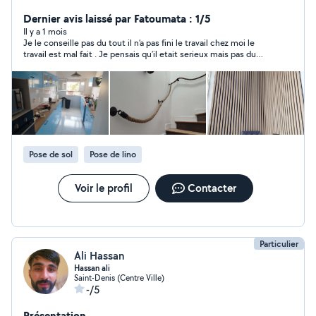
meuble Plombier sanitaire poser BA13
Dernier avis laissé par Fatoumata : 1/5
Il y a 1 mois
Je le conseille pas du tout il n’a pas fini le travail chez moi le
travail est mal fait . Je pensais qu’il etait serieux mais pas du
tout. Il a mit de la peinture sur mes meubles neufs , parquet et
canapé. Je le contacte plus de nouvelle. Je n’aurais pas du lui
donner l’argent avant.
Pose de sol
Pose de lino
Voir le profil
Contacter
Particulier
Ali Hassan
Hassan ali
Saint-Denis (Centre Ville)
-/5
Présentation