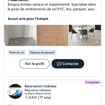
Bonjour.Artisan sérieux et expérimenté. Spécialisé dans
la pose de revêtements de sol PVC, lino, parquet, ainsi
que les travaux de peinture intérieure et extérieure. Je
réalise également la pose de carrelage. Travail soigné,
Aucun avis pour l'instant
ponctuel et devis gratuit.
Pose de sol
Dépose de parquet
Voir le profil
Contacter
Entreprise
Renovation intérieur
Rénovation intérieure
Le Blanc-Mesnil (Iris7)
4,9/5
(77 avis)