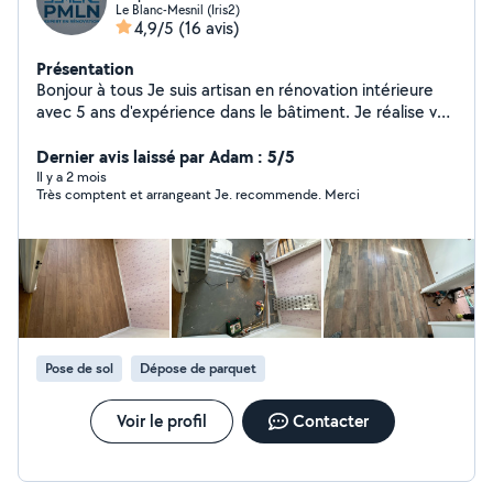
Le Blanc-Mesnil (Iris2)
4,9/5
(16 avis)
Présentation
Bonjour à tous Je suis artisan en rénovation intérieure
avec 5 ans d'expérience dans le bâtiment. Je réalise vos
travaux avec sérieux, propreté et à prix raisonnables.
Mes prestations : * Plaquiste / pose de placo *
Dernier avis laissé par Adam : 5/5
Carrelage sol et mur * Peinture & enduit * Pose de
Il y a 2 mois
Très comptent et arrangeant Je. recommende. Merci
parquet * Création de cloisons * Faux plafonds * Petits
travaux & bricolage * Rénovation intérieure complète *
Travail propre et soigné * Prix négociables * Conseils
personnalisés * Disponible rapidement * Devis gratuit
N'hésitez pas à me contacter pour discuter de votre
projet.
Pose de sol
Dépose de parquet
Voir le profil
Contacter