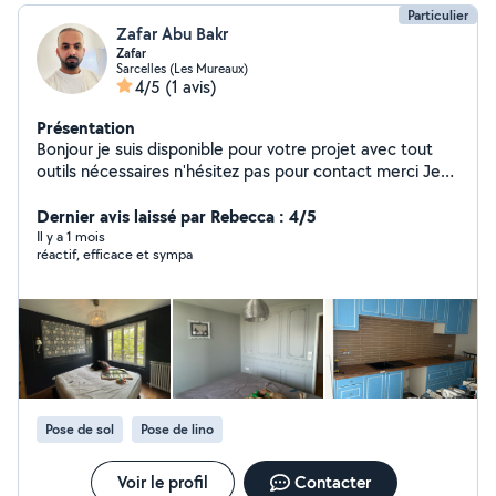
Particulier
Zafar Abu Bakr
Zafar
Sarcelles (Les Mureaux)
4/5
(1 avis)
Présentation
Bonjour je suis disponible pour votre projet avec tout
outils nécessaires n'hésitez pas pour contact merci Je
Traville bien propre avec qualité avec le prix reasonable
n,hésitez pas pour contact merci 07-67-95-97-71
Dernier avis laissé par Rebecca : 4/5
Il y a 1 mois
réactif, efficace et sympa
Pose de sol
Pose de lino
Voir le profil
Contacter