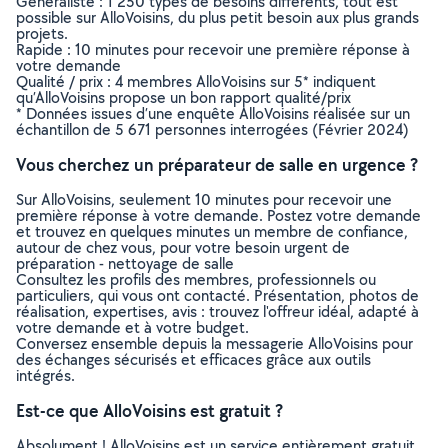
Généraliste : 1 250 types de besoins différents, tout est
possible sur AlloVoisins, du plus petit besoin aux plus grands
projets.
Rapide : 10 minutes pour recevoir une première réponse à
votre demande
Qualité / prix : 4 membres AlloVoisins sur 5* indiquent
qu’AlloVoisins propose un bon rapport qualité/prix
* Données issues d’une enquête AlloVoisins réalisée sur un
échantillon de 5 671 personnes interrogées (Février 2024)
Vous cherchez un préparateur de salle en urgence ?
Sur AlloVoisins, seulement 10 minutes pour recevoir une
première réponse à votre demande. Postez votre demande
et trouvez en quelques minutes un membre de confiance,
autour de chez vous, pour votre besoin urgent de
préparation - nettoyage de salle
Consultez les profils des membres, professionnels ou
particuliers, qui vous ont contacté. Présentation, photos de
réalisation, expertises, avis : trouvez l'offreur idéal, adapté à
votre demande et à votre budget.
Conversez ensemble depuis la messagerie AlloVoisins pour
des échanges sécurisés et efficaces grâce aux outils
intégrés.
Est-ce que AlloVoisins est gratuit ?
Absolument ! AlloVoisins est un service entièrement gratuit