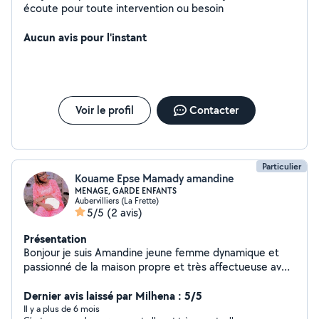
écoute pour toute intervention ou besoin
Aucun avis pour l'instant
Voir le profil
Contacter
Particulier
Kouame Epse Mamady amandine
MENAGE, GARDE ENFANTS
Aubervilliers (La Frette)
5/5
(2 avis)
Présentation
Bonjour je suis Amandine jeune femme dynamique et
passionné de la maison propre et très affectueuse avec
les enfants. Pour tout vos besoins de nounou et femme
de ménage ou garde périscolaire je suis disponible.
Dernier avis laissé par Milhena : 5/5
Merci
Il y a plus de 6 mois