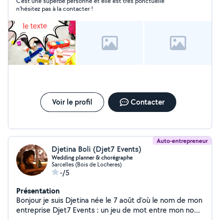
C’est une superbe personne et elle est très ponctuelle
n’hésitez pas à la contacter !
Voir le profil
Contacter
Auto-entrepreneur
Djetina Boli (Djet7 Events)
Wedding planner & chorégraphe
Sarcelles (Bois de Locheres)
-/5
Présentation
Bonjour je suis Djetina née le 7 août d'où le nom de mon
entreprise Djet7 Events : un jeu de mot entre mon nom,
le jour de naissance et la Jet Set. Ma devise : faire les