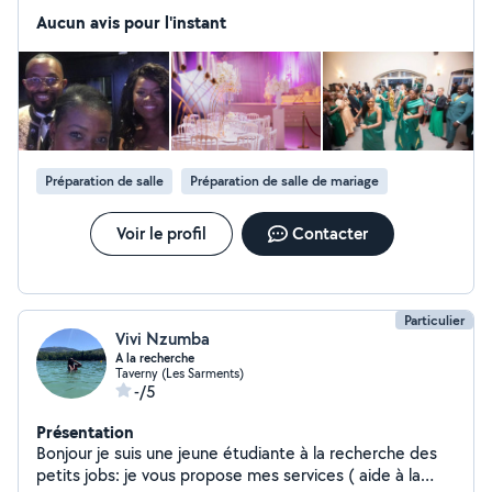
choses avec classe & élégance en toutes
Aucun avis pour l'instant
circonstances. Mon style : Proximité, transparence,
authenticité et générosité. Mon plus grand plaisir ? Voir
la beauté de l'amour dans vos yeux et, tout simplement,
vous savoir heureuse. Mon rôle est de veiller à ce que
tout soit pensé, anticipé et orchestré dans les moindres
détails, pour que vous puissiez savourer pleinement
chaque instant. Comme toujours, je transforme les
Préparation de salle
Préparation de salle de mariage
imprévus en opportunités et reste la gardienne de votre
sérénité.
Voir le profil
Contacter
Particulier
Vivi Nzumba
A la recherche
Taverny (Les Sarments)
-/5
Présentation
Bonjour je suis une jeune étudiante à la recherche des
petits jobs: je vous propose mes services ( aide à la