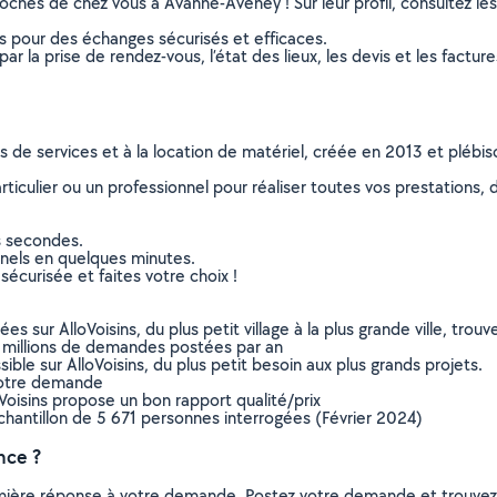
oches de chez vous à Avanne-Aveney ! Sur leur profil, consultez les 
ns pour des échanges sécurisés et efficaces.
r la prise de rendez-vous, l’état des lieux, les devis et les facture
ns de services et à la location de matériel, créée en 2013 et plébi
culier ou un professionnel pour réaliser toutes vos prestations, d
s secondes.
nnels en quelques minutes.
sécurisée et faites votre choix !
sur AlloVoisins, du plus petit village à la plus grande ville, tro
 millions de demandes postées par an
ible sur AlloVoisins, du plus petit besoin aux plus grands projets.
votre demande
oVoisins propose un bon rapport qualité/prix
chantillon de 5 671 personnes interrogées (Février 2024)
nce ?
remière réponse à votre demande. Postez votre demande et trouve