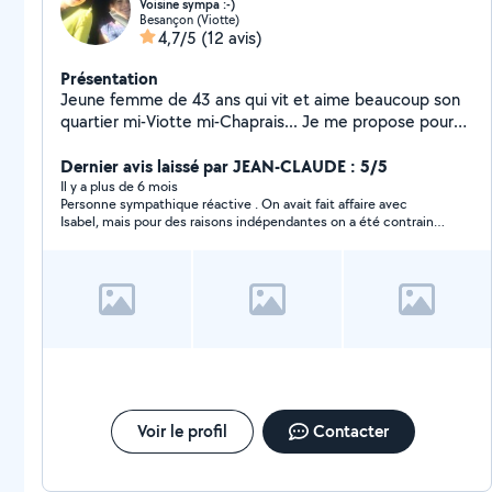
Voisine sympa :-)
Besançon (Viotte)
4,7/5
(12 avis)
Présentation
Jeune femme de 43 ans qui vit et aime beaucoup son
quartier mi-Viotte mi-Chaprais... Je me propose pour
divers services qui peuvent être administratifs,
techniques, ménagères ou de la simple intendance
Dernier avis laissé par JEAN-CLAUDE : 5/5
(courses, rendez-vous..etc.). N'hésitez pas à me
Il y a plus de 6 mois
Personne sympathique réactive . On avait fait affaire avec
contacter si besoin, je suis néanmoins active
Isabel, mais pour des raisons indépendantes on a été contraint
professionnellement et maman à plein temps donc pas
d'annuler notre voyage (vol annulé)
disponible 24h/24 mais je peux tout naturellement
étudier votre besoin.
Voir le profil
Contacter