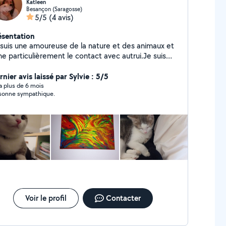
Katleen
Besançon (Saragosse)
5/5
(4 avis)
ésentation
 suis une amoureuse de la nature et des animaux et
me particulièrement le contact avec autrui.Je suis
elqu'un d assez disponible étant donné que je suis
man au foyer de 4 enfants de 3, 10, 13 et 15ans.
nier avis laissé par Sylvie : 5/5
y a plus de 6 mois
sonne sympathique.
Voir le profil
Contacter