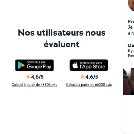
Pr
Je
Nos utilisateurs nous
ai
qu
évaluent
ma
Der
Il 
Per
4,6/5
4,6/5
Calculé à partir de 48803 avis
Calculé à partir de 66000 avis