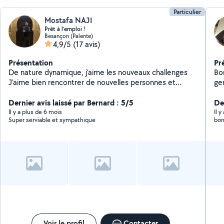
Particulier
Mostafa NAJI
Prêt à l’emploi !
Besançon (Palente)
4,9/5
(17 avis)
Présentation
Pr
De nature dynamique, j'aime les nouveaux challenges
Bon
J'aime bien rencontrer de nouvelles personnes et
ge
apprendre de chacun. A très vite
Dernier avis laissé par Bernard : 5/5
De
Il y a plus de 6 mois
Il 
Super serviable et sympathique
bon
Voir le profil
Contacter