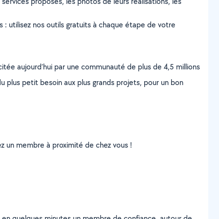
services proposés, les photos de leurs réalisations, les
s : utilisez nos outils gratuits à chaque étape de votre
scitée aujourd’hui par une communauté de plus de 4,5 millions
u plus petit besoin aux plus grands projets, pour un bon
uvez un membre à proximité de chez vous !
z en quelques minutes un membre de confiance, autour de