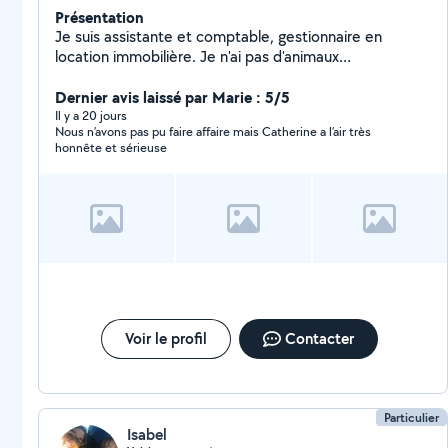
Présentation
Je suis assistante et comptable, gestionnaire en
location immobilière. Je n'ai pas d'animaux
domestiques mais j'adore les chats. J'ai gardé une
minette à plusieurs reprises toujours avec
Dernier avis laissé par Marie : 5/5
bienveillance. Disponible également pour informatique,
Il y a 20 jours
Nous n’avons pas pu faire affaire mais Catherine a l’air très
paramétrage imprimantes, secrétariat. A bientôt.
honnête et sérieuse
Voir le profil
Contacter
Particulier
Isabel