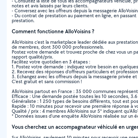
- Consultez la liste de tous les accompagnateurs véhiculé, pr
notes et avis laissés par leurs clients.
- Conversez avec les offreurs depuis la messagerie AlloVoisi
- Du contrat de prestation au paiement en ligne, en passant pa
prestation.
Comment fonctionne AlloVoisins ?
AlloVoisins c’est la marketplace leader dédiée aux prestatio
de membres, dont 300 000 professionnels.
Postez votre demande et trouvez proche de chez vous un parti
rapport qualité/prix.
Facilitez votre quotidien en 3 étapes :
1. Postez votre demande : indiquez votre besoin en quelque
2. Recevez des réponses d’offreurs particuliers et professio
3. Echangez avec les offreurs depuis la messagerie privée et 
C’est gratuit et sans commission !
AlloVoisins partout en France : 35 000 communes représentées 
Efficace : Une demande postée toutes les 10 secondes, 3.6
Généraliste : 1 250 types de besoins différents, tout est poss
Rapide : 10 minutes pour recevoir une première réponse à 
Qualité / prix : 4 membres AlloVoisins sur 5* indiquent qu’All
* Données issues d’une enquête AlloVoisins réalisée sur un é
Vous cherchez un accompagnateur véhiculé en urge
Sur AlloVoisins, seulement 10 minutes pour recevoir une p