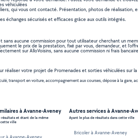
es véhiculées
ers, qui vous ont contacté. Présentation, photos de réalisation, exp
s échanges sécurisés et efficaces grâce aux outils intégrés.
et sans aucune commission pour tout utilisateur cherchant un membre
uement le prix de la prestation, fixé par vous, demandeur, et l’offr
rectement sur AlloVoisins, sans aucune commission ni frais bancaire
our réaliser votre projet de Promenades et sorties véhiculées sur 
hiculé, transport en voiture, accompagnement aux courses, dépose à la gare,
imilaires à Avanne-Aveney
Autres services à Avanne-A
e résultats et étant de la même
Ayant le plus de résultats dans cette ville
cette ville
Bricoler à Avanne-Aveney
eur à Avanne-Aveney