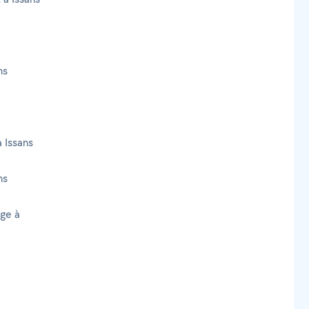
ns
à Issans
ns
age à