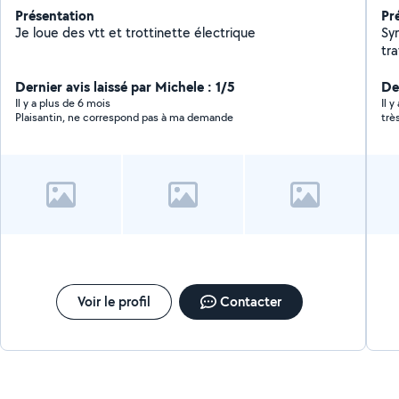
Présentation
Pr
Je loue des vtt et trottinette électrique
Sy
tr
po
Dernier avis laissé par Michele : 1/5
De
Il y a plus de 6 mois
Il 
Plaisantin, ne correspond pas à ma demande
trè
Voir le profil
Contacter