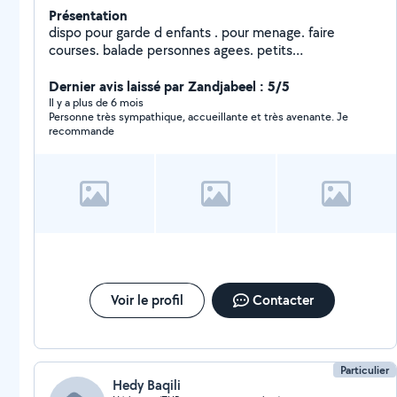
Présentation
dispo pour garde d enfants . pour menage. faire
courses. balade personnes agees. petits
traveaux.garde chat n hesitez pas a me contacter
Dernier avis laissé par Zandjabeel : 5/5
Il y a plus de 6 mois
Personne très sympathique, accueillante et très avenante. Je
recommande
Voir le profil
Contacter
Particulier
Hedy Baqili