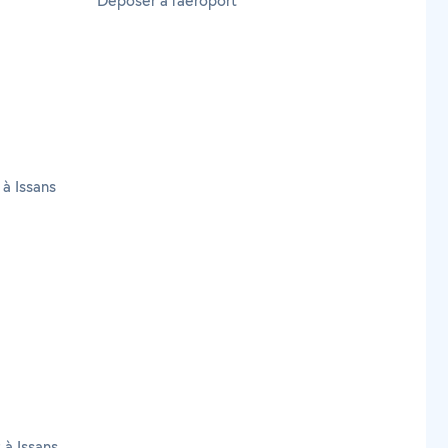
Déposer à l'aéroport
 à Issans
 à Issans