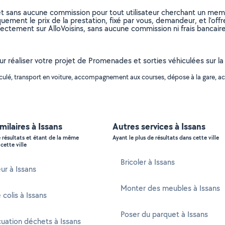
et sans aucune commission pour tout utilisateur cherchant un membre
uement le prix de la prestation, fixé par vous, demandeur, et l’offr
rectement sur AlloVoisins, sans aucune commission ni frais bancaire
our réaliser votre projet de Promenades et sorties véhiculées sur l
hiculé, transport en voiture, accompagnement aux courses, dépose à la gare,
milaires à Issans
Autres services à Issans
e résultats et étant de la même
Ayant le plus de résultats dans cette ville
cette ville
Bricoler à Issans
ur à Issans
Monter des meubles à Issans
 colis à Issans
Poser du parquet à Issans
uation déchets à Issans