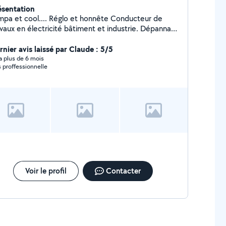
ésentation
mpa et cool.... Réglo et honnête Conducteur de
avaux en électricité bâtiment et industrie. Dépannage
rtier/ interphone
rnier avis laissé par Claude : 5/5
y a plus de 6 mois
s proffessionnelle
Voir le profil
Contacter