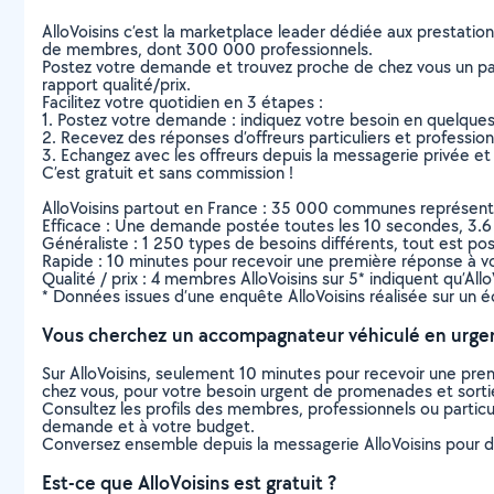
AlloVoisins c’est la marketplace leader dédiée aux prestatio
de membres, dont 300 000 professionnels.
Postez votre demande et trouvez proche de chez vous un parti
rapport qualité/prix.
Facilitez votre quotidien en 3 étapes :
1. Postez votre demande : indiquez votre besoin en quelque
2. Recevez des réponses d’offreurs particuliers et professio
3. Echangez avec les offreurs depuis la messagerie privée et 
C’est gratuit et sans commission !
AlloVoisins partout en France : 35 000 communes représentées 
Efficace : Une demande postée toutes les 10 secondes, 3.6
Généraliste : 1 250 types de besoins différents, tout est poss
Rapide : 10 minutes pour recevoir une première réponse à 
Qualité / prix : 4 membres AlloVoisins sur 5* indiquent qu’All
* Données issues d’une enquête AlloVoisins réalisée sur un é
Vous cherchez un accompagnateur véhiculé en urge
Sur AlloVoisins, seulement 10 minutes pour recevoir une p
chez vous, pour votre besoin urgent de promenades et sorti
Consultez les profils des membres, professionnels ou particuli
demande et à votre budget.
Conversez ensemble depuis la messagerie AlloVoisins pour de
Est-ce que AlloVoisins est gratuit ?