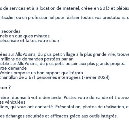
ns de services et à la location de matériel, créée en 2013 et plébi
culier ou un professionnel pour réaliser toutes vos prestations, d
s secondes.
nnels en quelques minutes.
sécurisée et faites votre choix !
sur AlloVoisins, du plus petit village à la plus grande ville, tro
 millions de demandes postées par an
ible sur AlloVoisins, du plus petit besoin aux plus grands projets.
votre demande
oVoisins propose un bon rapport qualité/prix
chantillon de 5 671 personnes interrogées (Février 2024)
nce ?
remière réponse à votre demande. Postez votre demande et trouve
es véhiculées
ers, qui vous ont contacté. Présentation, photos de réalisation, exp
s échanges sécurisés et efficaces grâce aux outils intégrés.