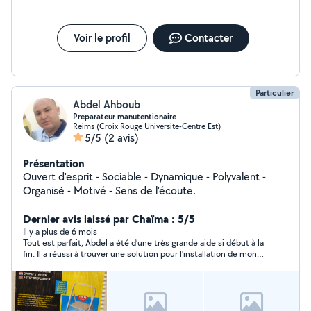
Voir le profil
Contacter
Particulier
Abdel Ahboub
Preparateur manutentionaire
Reims (Croix Rouge Universite-Centre Est)
5/5
(2 avis)
Présentation
Ouvert d'esprit - Sociable - Dynamique - Polyvalent -
Organisé - Motivé - Sens de l'écoute.
Dernier avis laissé par Chaïma : 5/5
Il y a plus de 6 mois
Tout est parfait, Abdel a été d’une très grande aide si début à la
fin. Il a réussi à trouver une solution pour l’installation de mon
lave-linge qui était compliquée au départ à cause d’une erreur
de ma part. Il n’a pas hésité à rester jusqu’à ce que tout soit
finalisé. Il est allé récupérer mon lave-linge et l’a installé tout en
veillant à garder la praticité de la cuisine et a été de bon
conseil. Très arrangeant et sympathique. Je ne peux que le