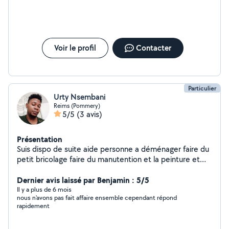
Possibilité de louer la shampouineuse bissell spot clean
pro. Je propose des prestations professionnelles de
qualités, dans une ambiance respectueuse et de
confiance. Je travaille en autonomie a partir des
consignes données en amont, et je reste disponible
Voir le profil
Contacter
pour toute clarification. Je privilégie les clients avec qui
le contact est simple et courtois.
Particulier
Urty Nsembani
Reims (Pommery)
5/5
(3 avis)
Présentation
Suis dispo de suite aide personne a déménager faire du
petit bricolage faire du manutention et la peinture et
papier peint et un peut de tout merci n'hésiter pas à me
contacter
Dernier avis laissé par Benjamin : 5/5
Il y a plus de 6 mois
nous n'avons pas fait affaire ensemble cependant répond
rapidement