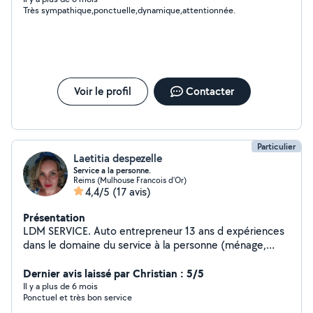
Très sympathique,ponctuelle,dynamique,attentionnée.
Voir le profil
Contacter
Particulier
Laetitia despezelle
Service a la personne.
Reims (Mulhouse Francois d'Or)
4,4/5
(17 avis)
Présentation
LDM SERVICE. Auto entrepreneur 13 ans d expériences
dans le domaine du service à la personne (ménage,
repassage, garde d'enfants, livraison de courses a
domicile, aide administrative, préparation des repas,
Dernier avis laissé par Christian : 5/5
transports...) 25e/heure dont 50% de crédit d'impôt ou
Il y a plus de 6 mois
Ponctuel et très bon service
possibilité d'avance immédiate du crédit d'impôt.