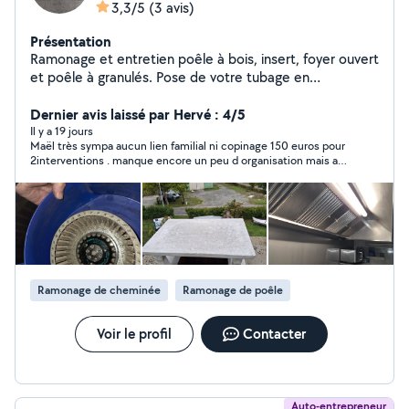
3,3/5
(3 avis)
Présentation
Ramonage et entretien poêle à bois, insert, foyer ouvert
et poêle à granulés. Pose de votre tubage en
conformité selon Le DTU 24.1 et 24.2 Je propose
également le dépoussiérage des moteurs VMC. Et pour
Dernier avis laissé par Hervé : 4/5
les professionnels restaurateur le dégraissage des
Il y a 19 jours
Maël très sympa aucun lien familial ni copinage 150 euros pour
hottes de cuisine. J'exerce ce métier depuis 15 ans
2interventions . manque encore un peu d organisation mais au
delà très content
Ramonage de cheminée
Ramonage de poêle
Voir le profil
Contacter
Auto-entrepreneur