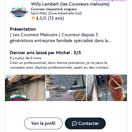
Willy Lambert (les Couvreurs malouins)
Couvreur charpentier zingueur
Saint-Malo (Zone Industrielle Sud)
4,5/5
(13 avis)
Présentation
( Les Couvreur Malouins ) Couvreur depuis 3
générations entreprise familiale spécialisé dans la
couverture en ardoise La zinguerie, création de
charpente traditionnelle, l'isolation et l'entretien de
Dernier avis laissé par Michel : 5/5
toiture.
Il y a plus de 6 mois
C'est un professionnel, donc bonne prestation, je ne peux le
comparer avec d'autres professionnels, ayant eu des contacts,
mais pas de devis.
Voir le profil
Contacter