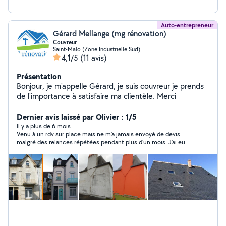
Auto-entrepreneur
Gérard Mellange (mg rénovation)
Couvreur
Saint-Malo (Zone Industrielle Sud)
4,1/5
(11 avis)
Présentation
Bonjour, je m'appelle Gérard, je suis couvreur je prends
de l'importance à satisfaire ma clientèle. Merci
Dernier avis laissé par Olivier : 1/5
Il y a plus de 6 mois
Venu à un rdv sur place mais ne m’a jamais envoyé de devis
malgré des relances répétées pendant plus d’un mois. J’ai eu
bcp de patience d’attendre et d’attente sans cesse un devis qui
n’arrivera jamais…. Pas sérieux du tout. Ne perdez votre temps
avec ce pseudos artisan qui n’en a que le nom mais pas le
talent.. À éviter absolument s