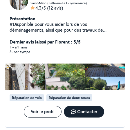
Saint-Malo (Bellevue-La Guymauviere)
4,3/5
(12 avis)
Présentation
#Disponible pour vous aider lors de vos
déménagements, ainsi que pour des travaux de
jardinage, nettoyage extérieur, terasse, volet. Travaux
peinture intérieure/extérieur. diverses coup de main
Dernier avis laissé par Florent : 5/5
Monsieur comme Madame, N'hésitez pas à nous
Il y a 1 mois
Super sympa
contacter nous ferons le plaisir de vous aider :)
Réparation de vélo
Réparation de deux-roues
Voir le profil
Contacter