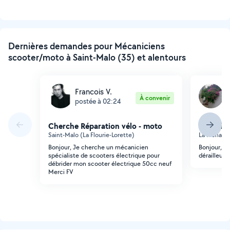
Dernières demandes pour Mécaniciens
scooter/moto à Saint-Malo (35) et alentours
Francois V.
D
À convenir
postée à 02:24
p
Cherche Réparation vélo - moto
Cherche 
Saint-Malo (La Flourie-Lorette)
La Richarda
Bonjour, Je cherche un mécanicien
Bonjour, je
spécialiste de scooters électrique pour
dérailleur 
débrider mon scooter électrique 50cc neuf
Merci FV