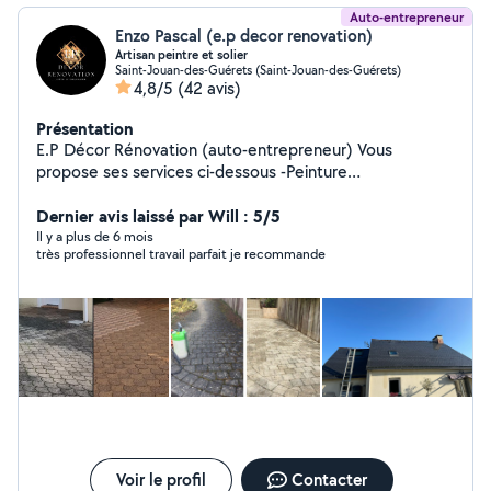
Auto-entrepreneur
Enzo Pascal (e.p decor renovation)
Artisan peintre et solier
Saint-Jouan-des-Guérets (Saint-Jouan-des-Guérets)
4,8/5
(42 avis)
Présentation
E.P Décor Rénovation (auto-entrepreneur) Vous
propose ses services ci-dessous -Peinture
intérieur/extérieur -Revêtement de sol souple et pose
de parquet -Nettoyage (toiture, façade et dallage) -
Dernier avis laissé par Will : 5/5
Petite maçonnerie (joint de pierre, solin, enduit gratté) -
Il y a plus de 6 mois
très professionnel travail parfait je recommande
Espace vert (élagage, abattage) Déplacement et devis
gratuits Cordialement
Voir le profil
Contacter