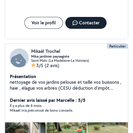
Voir le profil
Contacter
Particulier
Mikaël Trochel
Mika jardinier paysagiste
Saint-Malo (La Madeleine-La Hulotais)
3/5
(2 avis)
Présentation
nettoyage de vos jardins pelouse et taille vos buissons ,
haie , élague vos arbres (CESU déduction d'impôt
possible)je travaille sur St Malo et alentours , nettoyage
gouttière de vos maisons , nettoyage de vos fossés ,
Dernier avis laissé par Marcelle : 5/5
(aide a la personne , ménage -aspirateur- poussières-
Il y a plus de 6 mois
Mikaël m'a préconisé de bons conseils.
aération du domicile), promenade de vos animaux ,
soutien moral . contact moi