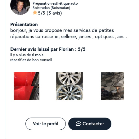
Préparation esthétique auto
Boistrudan (Boistrudan)
5/5
(3 avis)
Présentation
bonjour, je vous propose mes services de petites
réparations carrosserie, sellerie, jantes , optiques , ainsi
que le nettoyage intérieur et extérieur de votre voiture.
n'hésitez pas à me contacter. cordialement
Dernier avis laissé par Florian : 5/5
Il y a plus de 6 mois
réactif et de bon conseil
Voir le profil
Contacter