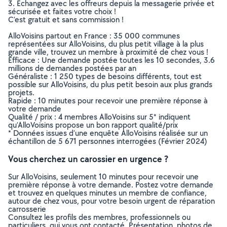
3. Echangez avec les offreurs depuis la messagerie privée et
sécurisée et faites votre choix !
C’est gratuit et sans commission !
AlloVoisins partout en France : 35 000 communes
représentées sur AlloVoisins, du plus petit village à la plus
grande ville, trouvez un membre à proximité de chez vous !
Efficace : Une demande postée toutes les 10 secondes, 3.6
millions de demandes postées par an
Généraliste : 1 250 types de besoins différents, tout est
possible sur AlloVoisins, du plus petit besoin aux plus grands
projets.
Rapide : 10 minutes pour recevoir une première réponse à
votre demande
Qualité / prix : 4 membres AlloVoisins sur 5* indiquent
qu’AlloVoisins propose un bon rapport qualité/prix
* Données issues d’une enquête AlloVoisins réalisée sur un
échantillon de 5 671 personnes interrogées (Février 2024)
Vous cherchez un carossier en urgence ?
Sur AlloVoisins, seulement 10 minutes pour recevoir une
première réponse à votre demande. Postez votre demande
et trouvez en quelques minutes un membre de confiance,
autour de chez vous, pour votre besoin urgent de réparation
carrosserie
Consultez les profils des membres, professionnels ou
particuliers, qui vous ont contacté. Présentation, photos de