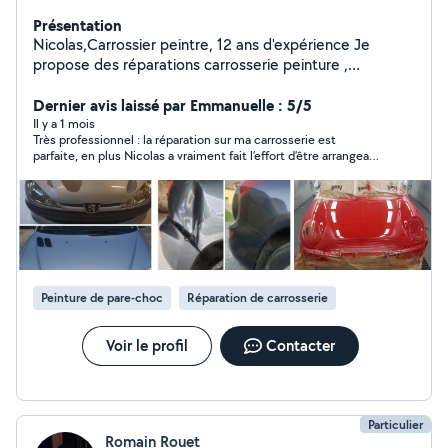
Présentation
Nicolas,Carrossier peintre, 12 ans d'expérience Je
propose des réparations carrosserie peinture ,
reparation jantes ... Mécanique vidange freinage
Nettoyage int ext, remplacement pièces détachées
Dernier avis laissé par Emmanuelle : 5/5
automobiles
Il y a 1 mois
Très professionnel : la réparation sur ma carrosserie est
parfaite, en plus Nicolas a vraiment fait l’effort d’être arrangeant
en terme de planning. Je ne peux que recommander++++
Merci!
Peinture de pare-choc
Réparation de carrosserie
Voir le profil
Contacter
Particulier
Romain Rouet