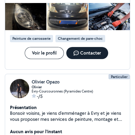
Peinture de carrosserie
Changement de pare-choc
Voir le profil
Contacter
Particulier
Olivier Opazo
Olivier
Évry-Courcouronnes (Pyramides Centre)
-/5
Présentation
Bonsoir voisins, je viens d'emménager à Evry et je viens
vous proposer mes services de peinture, montage et
pose de meubles, parquet, électricité, céramique,
jardinage, etc. Si vous avez des questions, n'hésitez pas
Aucun avis pour l'instant