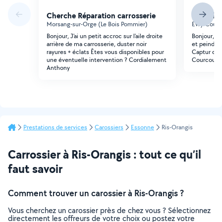
Cherche Réparation carrosserie
Cherche 
Morsang-sur-Orge (Le Bois Pommier)
Évry-Courc
Bonjour, J'ai un petit accroc sur l'aile droite
Bonjour, j
arrière de ma carrosserie, duster noir
et peindre 
rayures + éclats Êtes vous disponibles pour
Captur de 2
une éventuelle intervention ? Cordialement
Courcouro
Anthony
Prestations de services
Carossiers
Essonne
Ris-Orangis
Carrossier à Ris-Orangis : tout ce qu’il
faut savoir
Comment trouver un carossier à Ris-Orangis ?
Vous cherchez un carossier près de chez vous ? Sélectionnez
directement les offreurs de votre choix ou postez votre