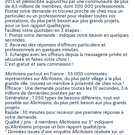
2013 et plébiscitée aujourd’hui par une communauté de plus
de 4,5 millions de membres, dont 300 000 professionnels.
Postez votre demande et trouvez proche de chez vous un
particulier ou un professionnel pour réaliser toutes vos
prestations, du plus petit besoin aux plus grands projets,
pour un bon rapport qualité/prix.
Facilitez votre quotidien en 3 étapes :
1. Postez votre demande : indiquez votre besoin en quelques
secondes.
2. Recevez des réponses d’offreurs particuliers et
professionnels en quelques minutes.
3. Echangez avec les offreurs depuis la messagerie privée et
sécurisée et faites votre choix !
C’est gratuit et sans commission !
AlloVoisins partout en France : 35 000 communes
représentées sur AlloVoisins, du plus petit village à la plus
grande ville, trouvez un membre à proximité de chez vous !
Efficace : Une demande postée toutes les 10 secondes, 3.6
millions de demandes postées par an
Généraliste : 1 250 types de besoins différents, tout est
possible sur AlloVoisins, du plus petit besoin aux plus grands
projets.
Rapide : 10 minutes pour recevoir une première réponse à
votre demande
Qualité / prix : 4 membres AlloVoisins sur 5* indiquent
qu’AlloVoisins propose un bon rapport qualité/prix
* Données issues d’une enquête AlloVoisins réalisée sur un