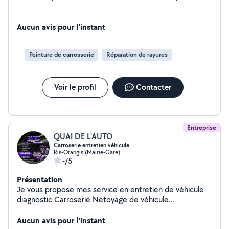
Aucun avis pour l'instant
Peinture de carrosserie
Réparation de rayures
Voir le profil
Contacter
Entreprise
QUAI DE L'AUTO
Carroserie entretien véhicule
Ris-Orangis (Mairie-Gare)
-/5
Présentation
Je vous propose mes service en entretien de véhicule
diagnostic Carroserie Netoyage de véhicule
changement pneumatique.situer à ris orangis, n'hésitez
pas à me contacter pour plus d'informations
Aucun avis pour l'instant