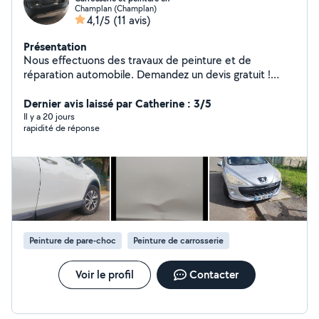
Champlan (Champlan)
4,1/5
(11 avis)
Présentation
Nous effectuons des travaux de peinture et de
réparation automobile. Demandez un devis gratuit !
Votre voiture est cabossée, rayée ou endommagée ?
Contactez-nous, nous la réparerons !
Dernier avis laissé par Catherine : 3/5
Il y a 20 jours
rapidité de réponse
Peinture de pare-choc
Peinture de carrosserie
Voir le profil
Contacter