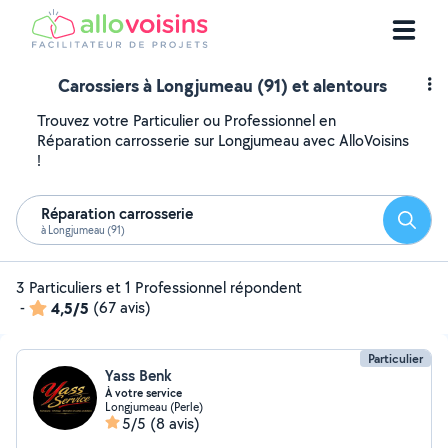
Carossiers à Longjumeau (91) et alentours
Trouvez votre Particulier ou Professionnel en
Réparation carrosserie sur Longjumeau avec AlloVoisins
!
Réparation carrosserie
Reche
à Longjumeau (91)
3 Particuliers et 1 Professionnel répondent
-
4,5/5
(67 avis)
Particulier
Yass Benk
À votre service
Longjumeau (Perle)
5/5
(8 avis)