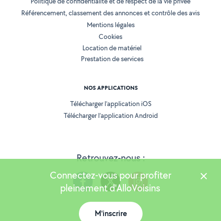
Politique de confidentialité et de respect de la vie privée
Référencement, classement des annonces et contrôle des avis
Mentions légales
Cookies
Location de matériel
Prestation de services
NOS APPLICATIONS
Télécharger l’application iOS
Télécharger l’application Android
Retrouvez-nous :
Connectez-vous pour profiter
pleinement d'AlloVoisins
M'inscrire
Version 25.5.3