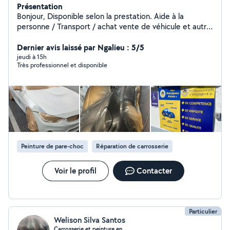
Présentation
Bonjour, Disponible selon la prestation. Aide à la
personne / Transport / achat vente de véhicule et autre
selon la demande. Carrosserie / tôlerie / peinture
également. Création de flyers et carte de visite. Je loue
Dernier avis laissé par Ngalieu : 5/5
également des décorations pour anniversaire et/ou
jeudi à 15h
Très professionnel et disponible
mariage. Sécurité rapprochée et/ou pour événement.
N'hésitez pas à me contacter.
Peinture de pare-choc
Réparation de carrosserie
Voir le profil
Contacter
Particulier
Welison Silva Santos
Carrosserie et peinture en