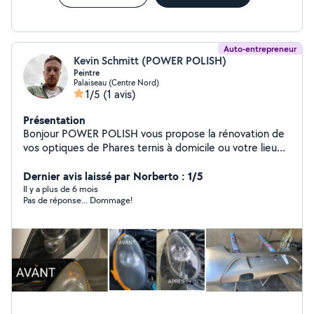
Auto-entrepreneur
Kevin Schmitt (POWER POLISH)
Peintre
Palaiseau (Centre Nord)
1/5
(1 avis)
Présentation
Bonjour POWER POLISH vous propose la rénovation de
vos optiques de Phares ternis à domicile ou votre lieu
de travail -Pour une meilleure visibilité la nuit -Pour le
passage au Contrôle Technique -Pour retrouver l'éclat
Dernier avis laissé par Norberto : 1/5
d'origine Formule polissage + pose cire céramique 60 Je
Il y a plus de 6 mois
Pas de réponse... Dommage!
vous propose également le lustrage de vos éléments de
carrosserie à partir de 40 l'élément Un supplément sera
rajouté selon la distance à parcourir merci