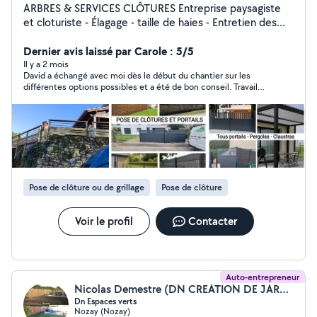
ARBRES & SERVICES CLÔTURES Entreprise paysagiste
et cloturiste - Élagage - taille de haies - Entretien des
espaces verts - Réalisation clôtures tout type - Pose et
réparation de Portails . - Aménagement extérieur -
Dernier avis laissé par Carole : 5/5
Terrasse. Pergola. Dalle béton
Il y a 2 mois
David a échangé avec moi dès le début du chantier sur les
différentes options possibles et a été de bon conseil. Travail
conforme à ce qui était demandé avec l'ancienne clôture et les
branches d'arbres coupées emportées. David est sympathique,
ponctuel et connaît bien son métier. Je le recommande.
Pose de clôture ou de grillage
Pose de clôture
Voir le profil
Contacter
Auto-entrepreneur
Nicolas Demestre (DN CREATION DE JARDIN)
Dn Espaces verts
Nozay (Nozay)