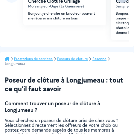
Cherche Clôture Grillage
Cherche 
Morsang-sur-Orge (La Guérinière)
Savigny-su
Bonjour, je cherche un bricoleur pouvant
Bonjour, j'
me réparer ma clôture en bois
brique +pa
électrique 
photo long
donner le p
Prestations de services
Poseurs de clôture
Essonne
Longjumeau
Poseur de clôture à Longjumeau : tout
ce qu’il faut savoir
Comment trouver un poseur de clôture à
Longjumeau ?
Vous cherchez un poseur de clôture près de chez vous ?
Sélectionnez directement les offreurs de votre choix ou
postez votre demande auprès de tous les membres à