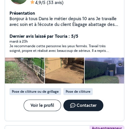
4,9/5
(33 avis)
Présentation
Bonjour à tous Dans le métier depuis 10 ans Je travaille
avec soin et à l'écoute du client Élagage abattage des
sous sages avec machine Taille des et des Airbus,
création aménagement de jardin merci, cordialement
Dernier avis laissé par Touria : 5/5
tout corps d'état et intervention assez rapidement.
mardi à 23h
Je recommande cette personne les yeux fermés. Travail très
Merci à tous pour votre confiance et votre fidélité.
soigné, propre et réalisé avec beaucoup de sérieux. Il a repris
Nicolas Nézy t'es pas à me contacter
un chantier qui avait été mal fait par un autre artisan et le
résultat est impeccable. Il prend le temps de bien faire les
choses, est ponctuel, à l’écoute et laisse le chantier propre à la
fin. C’est une personne honnête, respectueuse et très
professionnelle. Je suis vraiment très satisfait du résultat et je
n’hésiterai pas à refaire appel à lui pour d’autres travaux. Merci
encore pour votre excellent travail ! Un grand merci pour votre
gentillesse et votre professionnalisme. C’est rare de trouver
Pose de clôture ou de grillage
Pose de clôture
quelqu’un d’aussi consciencieux.
Voir le profil
Contacter
Auto-entrepreneur