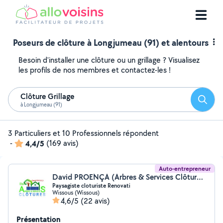
Poseurs de clôture à Longjumeau (91) et alentours
Besoin d'installer une clôture ou un grillage ? Visualisez
les profils de nos membres et contactez-les !
Clôture Grillage
Reche
à Longjumeau (91)
3 Particuliers et 10 Professionnels répondent
-
4,4/5
(169 avis)
Auto-entrepreneur
David PROENÇA (Arbres & Services Clôtures)
Paysagiste cloturiste Renovati
Wissous (Wissous)
4,6/5
(22 avis)
Présentation