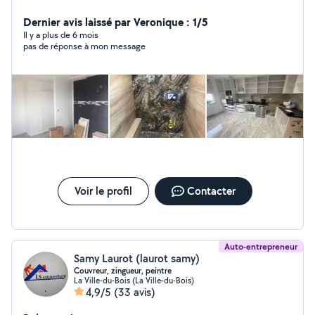
d'aménagement et de rénovation intérieure, du
rafraîchissement, de la peinture à la rénovation de votre
Dernier avis laissé par Veronique : 1/5
habitat et locaux
Il y a plus de 6 mois
pas de réponse à mon message
Voir le profil
Contacter
Auto-entrepreneur
Samy Laurot (laurot samy)
Couvreur, zingueur, peintre
La Ville-du-Bois (La Ville-du-Bois)
4,9/5
(33 avis)