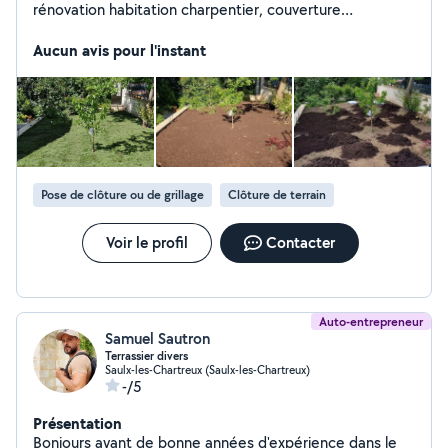
rénovation habitation charpentier, couverture
ravalement extérieur, pose de carrelage pose de Placot
tout corps d'état
Aucun avis pour l'instant
Pose de clôture ou de grillage
Clôture de terrain
Voir le profil
Contacter
Auto-entrepreneur
Samuel Sautron
Terrassier divers
Saulx-les-Chartreux (Saulx-les-Chartreux)
-/5
Présentation
Bonjours ayant de bonne années d'expérience dans le