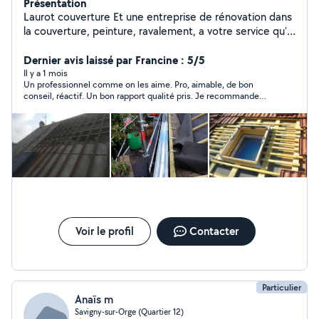
Présentation
Laurot couverture Et une entreprise de rénovation dans
la couverture, peinture, ravalement, a votre service qu'il
s'agisse de petits ou gros travaux de Peinture
extérieure(façade et boiserie), Isolation thermique,
Dernier avis laissé par Francine : 5/5
Nettoyage de toiture et façade,Installation ou
Il y a 1 mois
Un professionnel comme on les aime. Pro, aimable, de bon
rénovation de toiture... et bien plus encore. Nous
conseil, réactif. Un bon rapport qualité pris. Je recommande
sommes fiers de la qualité du travail que nous
vivement!
fournissons à chacun de nos clients. Contactez-nous
pour étudier votre projet et obtenir un devis. garantie
décennale 10ans et responsabilité civile (april
assurance) Dépannage et mise hors d'eau sous 24h
Voir le profil
Contacter
Particulier
Anaïs m
Savigny-sur-Orge (Quartier 12)