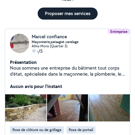
Proposer mes services
Entreprise
Marcel confiance
Maçonnerie,peisagist.carelage
Athis-Mons (Quartier 3)
-/5
Présentation
Nous sommes une entreprise du bâtiment tout corps
d'état, spécialisée dans la maçonnerie, la plomberie, le
carrelage, la couverture, ainsi que la fabrication et
l'installation de portails et de clôtures. Notre équipe
Aucun avis pour l'instant
intervient pour tous types de travaux, intérieurs et
extérieurs, en neuf comme en rénovation. Nous
garantissons des prestations de qualité, réalisées dans
le respect des normes françaises et des délais
convenus. Grâce à notre savoir-faire et notre sérieux,
nous accompagnons nos clients à chaque étape de leur
projet, du devis jusqu'à la finition.
Pose de clôture ou de grillage
Pose de portail