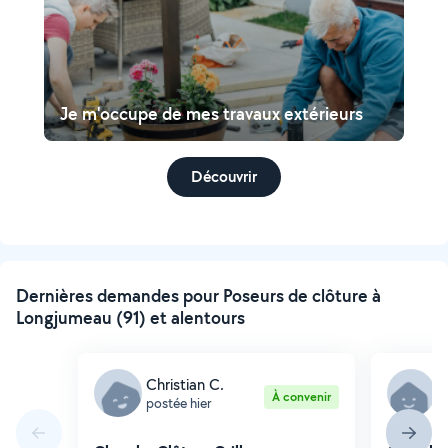
Je m'occupe de mes travaux extérieurs
Découvrir
Dernières demandes pour Poseurs de clôture à
Longjumeau (91) et alentours
Christian C.
D
À convenir
postée hier
p