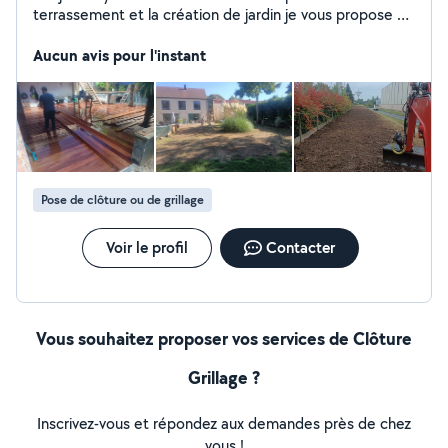
terrassement et la création de jardin je vous propose un
service de qualité et de rigueur. -Terrassement,
fondation -Apport, export de Terre ou divers -
Aucun avis pour l'instant
Terrassement piscine -Pose de gazon ou semi -Pavage -
Création massif -Terrasse -Pose clôture 3D(scellé Ou
sur muret) -Et autre... Pour plus de renseignements
n'hésitez pas à mes contacter.
Pose de clôture ou de grillage
Voir le profil
Contacter
Vous souhaitez proposer vos services de Clôture
Grillage ?
Inscrivez-vous et répondez aux demandes près de chez
vous !