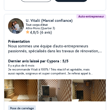
Auto-entrepreneur
U. Vitalii (Marcel confiance)
Tout corps d'état
Athis-Mons (Quartier 3)
4,8/5
(6 avis)
Présentation
Nous sommes une équipe d'auto-entrepreneurs
passionnés, spécialisés dans les travaux de rénovation,
de restauration et de création, aussi bien à l'intérieur
qu'à l'extérieur. Notre savoir-faire s'appuie sur une
Dernier avis laissé par Cypora : 5/5
grande expérience du métier, un profond respect des
Il y a plus de 6 mois
Je recommande Vitali à 100% ! Très réactif et agréable, mais
normes françaises et un engagement constant envers la
aussi rapide, soigneux et super compétent. Je referai appel à
qualité et la satisfaction du client. Chaque projet est
lui sans hésiter.
pour nous une nouvelle œuvre : nous accordons une
attention particulière aux détails, à la solidité des
structures et à l'esthétique du résultat final. Nous
travaillons avec sérieux, ponctualité et passion, en alliant
les techniques traditionnelles aux méthodes modernes,
afin d'offrir un rendu durable, élégant et parfaitement
Pose de carrelage
exécuté. Notre objectif : transformer vos idées en