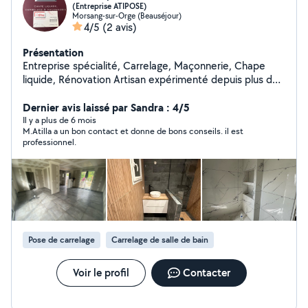
(Entreprise ATIPOSE)
Morsang-sur-Orge (Beauséjour)
4/5
(2 avis)
Présentation
Entreprise spécialité, Carrelage, Maçonnerie, Chape
liquide, Rénovation Artisan expérimenté depuis plus de
20 ans, je mets mon savoir-faire à votre service pour
tous vos projets de construction et de rénovation : Pose
Dernier avis laissé par Sandra : 4/5
de chape liquide Carrelage & faïence (sols, murs,
Il y a plus de 6 mois
M.Atilla a un bon contact et donne de bons conseils. il est
intérieurs et extérieurs) Travaux de maçonnerie (murs,
professionnel.
fondations, béton, etc.) Petits travaux & finitions
(terrasse, démontage, bricolage divers) Basé à
Morsang-sur-Orge (quartier Beauséjour) déplacement
rapide dans tout le secteur. Travail soigné, professionnel
et garanti. Entrepris ATIPOSE Contactez-moi dès
maintenant pour un devis gratuit !
Pose de carrelage
Carrelage de salle de bain
Voir le profil
Contacter