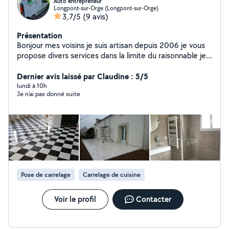
Auto entrepreneur
Longpont-sur-Orge (Longpont-sur-Orge)
3,7/5
(9 avis)
Présentation
Bonjour mes voisins je suis artisan depuis 2006 je vous
propose divers services dans la limite du raisonnable je
travail beaucoup de bouche a oreilles pour information
ne vous fiez pas au avis les gens sont parfois très
Dernier avis laissé par Claudine : 5/5
désagréable je vous garantis du bon travail cest le but
lundi à 10h
Je n'ai pas donné suite
pour une confiance de mes compétences merci de me
contacter pour plus d'informations cordialement mr
garret.
Pose de carrelage
Carrelage de cuisine
Voir le profil
Contacter