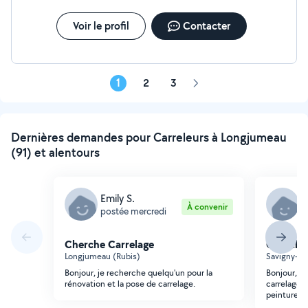
Voir le profil
Contacter
1
2
3
Page
suivante
Dernières demandes pour Carreleurs à Longjumeau
(91) et alentours
Emily S.
H
À convenir
postée mercredi
p
Cherche Carrelage
Cherche 
Longjumeau (Rubis)
Savigny-su
Bonjour, je recherche quelqu'un pour la
Bonjour, ja
rénovation et la pose de carrelage.
carrelage 
peinture a 