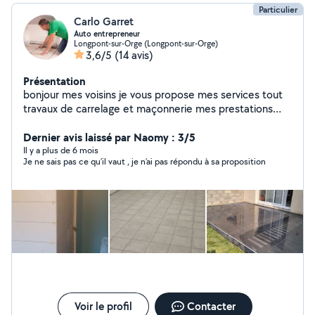
Particulier
Carlo Garret
Auto entrepreneur
Longpont-sur-Orge (Longpont-sur-Orge)
3,6/5
(14 avis)
Présentation
bonjour mes voisins je vous propose mes services tout
travaux de carrelage et maçonnerie mes prestations
dans la limite du raisonnable ne vous fiez pas au avis
controversé les clients sont parfois désagréable me
Dernier avis laissé par Naomy : 3/5
contacter pour toute confiance et informations
Il y a plus de 6 mois
Je ne sais pas ce qu’il vaut , je n’ai pas répondu à sa proposition
disponible le samedi cordialement carlo
Voir le profil
Contacter