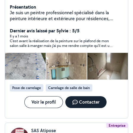
Présentation
Je suis un peintre professionnel spécialisé dans la
peinture intérieure et extérieure pour résidences,
appartements et bâtiments commerciaux. Fort de
plusieurs années d'expérience, je mets à votre service
Dernier avis laissé par Sylvie : 5/5
un savoir-faire reconnu et une attention particulière à la
Il y a 1 mois
C'est avant la réalisation de la peinture sur le plafond de mon
qualité de chaque projet. Nos services incluent :
salon salle à manger mais j'ai pu me rendre compte qu'il est un
Peinture intérieure : salons, chambres, cuisines, bureaux
peintre professionnel qui connaît bien son métier. Il m'a fait un
Peinture extérieure : façades, portes, volets, portails
devis détaillé et nous avons pu facilement et rapidement
Préparation des surfaces : décapage, ponçage,
mettre en place ce chantier. Il est sérieux et m'a dit qu'il fait du
bon travail.
nettoyage, rebouchage Peintures spécialisées :
peintures écologiques, peintures anti-humidité, finitions
mates ou brillantes Travaux de décoration : peinture à
effets, peinture géométrique, peinture murale
Pose de carrelage
Carrelage de salle de bain
Rénovation complète : conseil en couleurs,
harmonisation intérieure Pourquoi nous choisir ? Travail
minutieux et soigné Respect des délais convenus
Voir le profil
Contacter
Matériaux de qualité Devis gratuit et sans engagement
Nettoyage complet après intervention Garantie de
satisfaction client
Entreprise
SAS Atipose