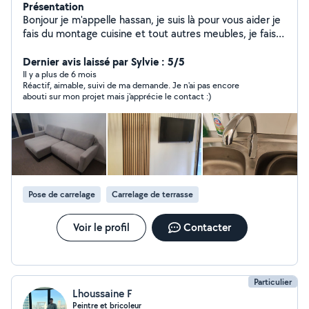
Présentation
Bonjour je m'appelle hassan, je suis là pour vous aider je
fais du montage cuisine et tout autres meubles, je fais
aussi la réparation des appareils et beaucoup d'autres
choses, je suis passionné par le bricolage donc n'hésitez
Dernier avis laissé par Sylvie : 5/5
pas à me contacter.
Il y a plus de 6 mois
Réactif, aimable, suivi de ma demande. Je n'ai pas encore
abouti sur mon projet mais j'apprécie le contact :)
Pose de carrelage
Carrelage de terrasse
Voir le profil
Contacter
Particulier
Lhoussaine F
Peintre et bricoleur