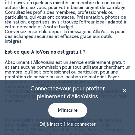
et trouvez en quelques minutes un membre de confiance,
autour de chez vous, pour votre besoin urgent de carrelage
Consultez les profils des membres, professionnels ou
particuliers, qui vous ont contacté. Présentation, photos de
réalisation, expertises, avis : trouvez l'offreur idéal, adapté à
votre demande et à votre budget.
Conversez ensemble depuis la messagerie AlloVoisins pour
des échanges sécurisés et efficaces grâce aux outils
intégrés.
Est-ce que AlloVoisins est gratuit ?
Absolument ! AlloVoisins est un service entièrement gratuit
et sans aucune commission pour tout utilisateur cherchant un
membre, qu’il soit professionnel ou particulier, pour une
prestation de service ou une location de matériel. Payez
uniquement le prix de la prestation, fixé par vous,
demandeur, et l’offreur.
Connectez-vous pour profiter
Vous pouvez réaliser le paiement en ligne de la prestation
pleinement d'AlloVoisins
directement sur AlloVoisins, sans aucune commission ni frais
bancaires.
M'inscrire
Carte
Sur AlloVoisins, trouvez toutes les prestations de services
Déjà inscrit ? Me connecter
pour réaliser votre projet de Carrelage sur la ville de
Longjumeau (Topaze, Jade, Rubis, Perle, Saphir, Emeraude,
Améthyste, Grenat) (Essonne, 91160, 91380)