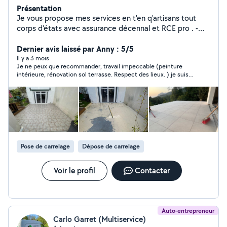
Présentation
Je vous propose mes services en t'en q'artisans tout
corps d'états avec assurance décennal et RCE pro . -
Terrassement de terrain - Aménagement paysagiste
création de jardin - Bêchage - Elingage - Abattage -
Dernier avis laissé par Anny : 5/5
T'aille de haies - Tonte de pelouse - Débroussaillages -
Il y a 3 mois
Je ne peux que recommander, travail impeccable (peinture
Dèssousages de tronc - Enlevement de déchets verts -
intérieure, rénovation sol terrasse. Respect des lieux. ) je suis
Pose de clôtures - Autre services à la
très satisfaite.
demande(couverture, maçonnerie, peinture etc.... Vous
pouvez me contacter au -6 73 92 97 38 -6 44 84 68 89
Pose de carrelage
Dépose de carrelage
Voir le profil
Contacter
Auto-entrepreneur
Carlo Garret (Multiservice)