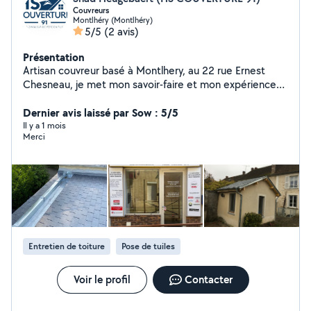
Couvreurs
Montlhéry (Montlhéry)
5/5
(2 avis)
Présentation
Artisan couvreur basé à Montlhery, au 22 rue Ernest
Chesneau, je met mon savoir-faire et mon expérience
au service de vos projets de toiture. Issue d'une famille
de couvreurs de père en fils depuis 1947, j'ai grandi dans
Dernier avis laissé par Sow : 5/5
le respect des traditions du métier, tout en utilisant
Il y a 1 mois
Merci
aujourd'hui des techniques et matériaux adaptés au
exigences modernes, cette passion transmise depuis
plusieurs générations est la garantie d'un travail sérieux,
soigné et réalisé dans les règle de l'art. Spécialisés dans
la couverture, la zinguerie, l'isolation, la rénovation et
l'entretien de toiture, nous accompagnons nos clients
avec professionnalisme et transparence à chaque étape
de leur projet. Afin d'être au plus proche de notre
Entretien de toiture
Pose de tuiles
clientèle, nous disposons d'une boutique située en plein
centre-ville de Montlhéry, où nos clients peuvent venir
nous rencontrer, échanger sur leurs besoins et obtenir
Voir le profil
Contacter
des conseils personnalisés.