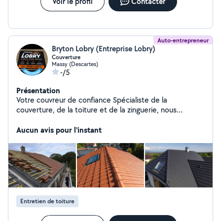
Voir le profil
Contacter
Auto-entrepreneur
Bryton Lobry (Entreprise Lobry)
Couverture
Massy (Descartes)
-/5
Présentation
Votre couvreur de confiance Spécialiste de la
couverture, de la toiture et de la zinguerie, nous
mettons notre savoir-faire à votre service pour tous vos
travaux, en neuf comme en rénovation. Pourquoi nous
Aucun avis pour l'instant
choisir ? * Déplacements gratuits * Devis gratuit et sans
engagement * Intervention rapide sous 24 h (selon
l'urgence) * Travaux couverts par une garantie
décennale * Travail soigné et matériaux de qualité *
Conseils personnalisés * Respect des délais et des
normes en vigueur * Satisfaction client au cœur de nos
priorités Nos prestations * Réparation de toiture *
Entretien de toiture
Rénovation complète de couverture * Recherche et
réparation de fuites * Nettoyage et démoussage de