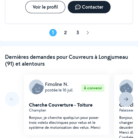
réalité, avec professionnalisme, confiance et excellence
artisanale.
Voir le profil
Contacter
1
2
3
Page
suivante
Dernières demandes pour Couvreurs à Longjumeau
(91) et alentours
Fimoline N.
A
À convenir
postée le 16 juil.
p
Cherche Couverture - Toiture
Cherche 
Champlan
Palaiseau (
Bonjour, je cherche quelqu'un pour poser
Bonjour, Je
trois volets électriques pour velux et le
changement
système de motorisation des velux. Merci
deuxième f
Merci d'ava
Cordialem