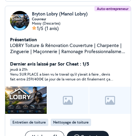
Auto-entrepreneur
Bryton Lobry (Manol Lobry)
Couvreur
Massy (Descartes)
1/5
(1 avis)
Présentation
LOBRY Toiture & Rénovation Couverture | Charpente |
Zinguerie | Maçonnerie | Ramonage Professionnalisme
Qualité Réactivité Essonne (91) & Île-de-France Devis
gratuit
Dernier avis laissé par Sor Cheat : 1/5
jeudi à 21h
Venu SUR PLACE a bien vu le travail qu’il y’avait à faire , devis
fait entre 259/400€ Le jour de la venue on dit finalement ça
sera 800€ Parceque plus taf !!! Je suis pro aussi quand on
demande un devis , c est pour avoir le prix de la prestation ! Et
quand le diagnostic est mauvais dont le devis on a l obligation
de faire le prix dit . Donc reparti sans rien faire !
Entretien de toiture
Nettoyage de toiture