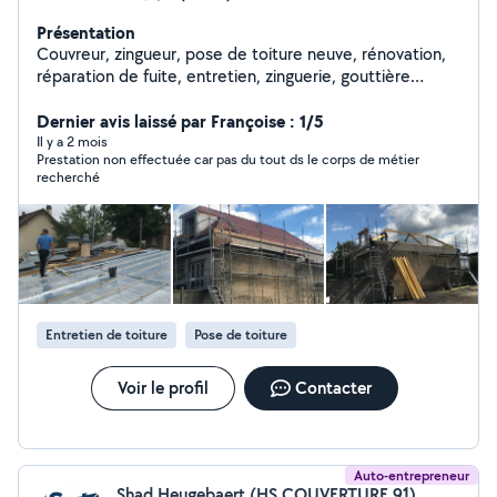
Présentation
Couvreur, zingueur, pose de toiture neuve, rénovation,
réparation de fuite, entretien, zinguerie, gouttière
chêneaux habillage de cheminée, des Moussa, plus
traitement hydrofuge de toiture ramonage garantie et
Dernier avis laissé par Françoise : 1/5
respect des délais Devis gratuit. Assurance décennale,
Il y a 2 mois
Prestation non effectuée car pas du tout ds le corps de métier
dépannage rapide intervention dans toute l'Île-de-
recherché
France
Entretien de toiture
Pose de toiture
Voir le profil
Contacter
Auto-entrepreneur
Shad Heugebaert (HS COUVERTURE 91)