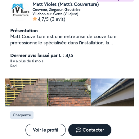
Matt Violet (Matt’s Couverture)
Couvreur, Zingueur, Gouttière
Villebon-sur-Yvette (Villejust)
4,7/5
(3 avis)
Présentation
Matt Couverture est une entreprise de couverture
professionnelle spécialisée dans l'installation, la
réparation et l'entretien de toitures de haute qualité.
Nous offrons des services fiables et compétents. Notre
Dernier avis laissé par L : 4/5
équipe expérimentée est composée d'artisans qualifiés
Il y a plus de 6 mois
Rad
qui utilisent les meilleurs matériaux pour garantir des
résultats durables. Que vous ayez besoin d'une nouvelle
toiture, de réparations urgentes ou d'une inspection,
faites confiance à Matt Couverture pour des solutions
de toiture impeccables.
Charpente
Voir le profil
Contacter