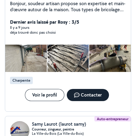
Bonjour, soudeur artisan propose son expertise et main-
d'œuvre autour de la maison. Tous types de bricolage
Bien équipé avec des outils Chauffagiste Serrurier
Soudeur gaz et eaux Fabrication rénovation modification
Dernier avis laissé par Rosy : 3/5
(Porte portail garde-corps charpente) Disponible 7/7
Il y a 9 jours
déja trouvé donc pas choisi
Charpente
Voir le profil
Contacter
Auto-entrepreneur
Samy Laurot (laurot samy)
Couvreur, zingueur, peintre
La Ville-du-Bois (La Ville-du-Bois)