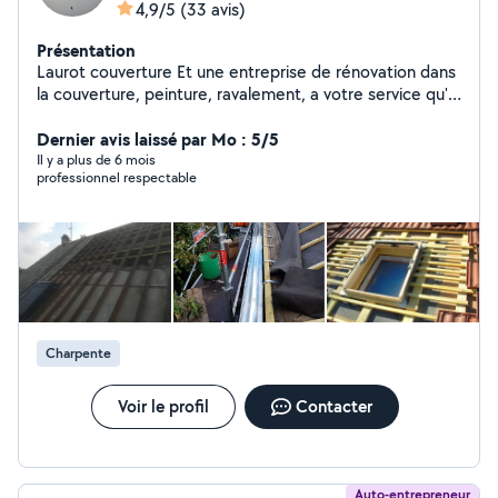
4,9/5
(33 avis)
Présentation
Laurot couverture Et une entreprise de rénovation dans
la couverture, peinture, ravalement, a votre service qu'il
s'agisse de petits ou gros travaux de Peinture
extérieure(façade et boiserie), Isolation thermique,
Dernier avis laissé par Mo : 5/5
Nettoyage de toiture et façade,Installation ou
Il y a plus de 6 mois
professionnel respectable
rénovation de toiture... et bien plus encore. Nous
sommes fiers de la qualité du travail que nous
fournissons à chacun de nos clients. Contactez-nous
pour étudier votre projet et obtenir un devis. garantie
décennale 10ans et responsabilité civile (april
assurance) Dépannage et mise hors d'eau sous 24h
Charpente
Voir le profil
Contacter
Auto-entrepreneur