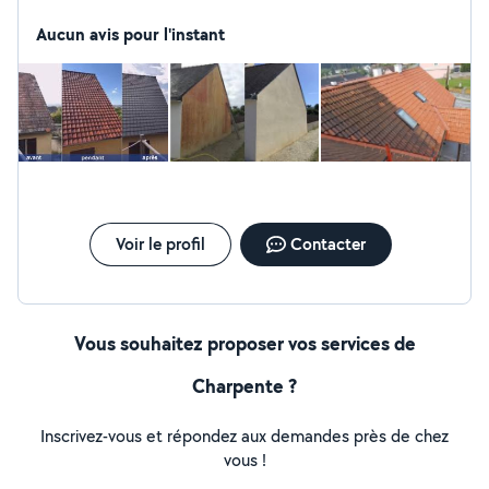
gouttière Changement tuile Peinture boiseries Voici nos
produit (dalep 2100) (arcane nettoyant toiture )
Aucun avis pour l'instant
Voir le profil
Contacter
Vous souhaitez proposer vos services de
Charpente ?
Inscrivez-vous et répondez aux demandes près de chez
vous !