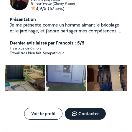
Gif-sur-Yvette (Chevry Plaine)
4,9/5
(57 avis)
Présentation
Je me présente comme un homme aimant le bricolage
et le jardinage, et j'adore partager mes compétences.
Je suis retraité et disponible.et, j'accepte les paiements
en cesus (chèque emploi) . Manutention, petite
Dernier avis laissé par Francois : 5/5
électricité, plomberie, carrelage, montage de meubles .
Il y a plus de 6 mois
Travail très bien fait. Sympathique
Voir le profil
Contacter