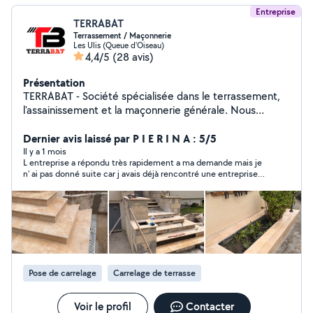
Entreprise
TERRABAT
Terrassement / Maçonnerie
Les Ulis (Queue d'Oiseau)
4,4/5
(28 avis)
Présentation
TERRABAT - Société spécialisée dans le terrassement,
l'assainissement et la maçonnerie générale. Nous
intervenons sur des projets de construction, de
rénovation et d'aménagement extérieur, en garantissant
Dernier avis laissé par P I E R I N A : 5/5
un travail de qualité et conforme aux normes. Nous
Il y a 1 mois
L entreprise a répondu très rapidement a ma demande mais je
realisons aussi des plans d'amenagement terrasse et
n' ai pas donné suite car j avais déjà rencontré une entreprise
decoration d'interieur sur mesure. Service de home
avec qui j ai fait affaire
staging , mesures et quots sur demande. Etc...
Pose de carrelage
Carrelage de terrasse
Voir le profil
Contacter