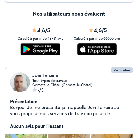
Nos utilisateurs nous évaluent
4,6/5
4,6/5
Calculé à partir de 48731 avis
Calculé à partir de 66000 avis
Particulier
Joni Teixeira
Tout types de travaux
Gometz-le-Châtel (Gometz-le-Châtel)
-/5
Présentation
Bonjour Je me présente je m'appelle Joni Teixeira Je
vous propose mes services de travaux (pose de
carrelage, pose de parquets, peinture, terrassements,
nettoyage de toiture et terrasse et tout types de
Aucun avis pour l'instant
bricolage) Je suis Portugais avec beaucoup d'années