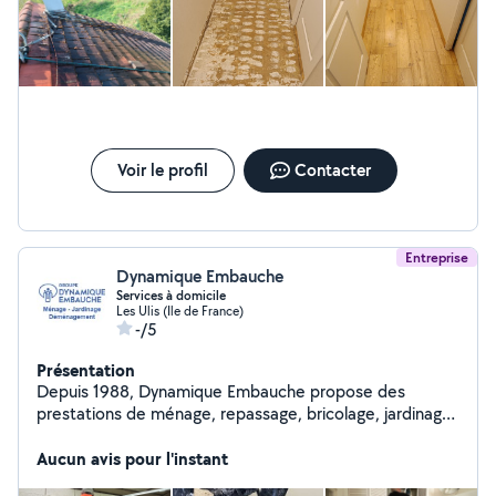
d'expérience et travail sérieux Si vous avez besoin
n'hésitez pas à me contacter Cordialement Joni
Voir le profil
Contacter
Entreprise
Dynamique Embauche
Services à domicile
Les Ulis (Ile de France)
-/5
Présentation
Depuis 1988, Dynamique Embauche propose des
prestations de ménage, repassage, bricolage, jardinage,
déménagement et petits travaux aux particuliers du
Nord-Ouest de l'Essonne.
Aucun avis pour l'instant