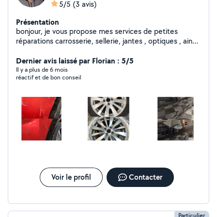
5/5
(3 avis)
Présentation
bonjour, je vous propose mes services de petites
réparations carrosserie, sellerie, jantes , optiques , ainsi
que le nettoyage intérieur et extérieur de votre voiture.
n'hésitez pas à me contacter. cordialement
Dernier avis laissé par Florian : 5/5
Il y a plus de 6 mois
réactif et de bon conseil
Voir le profil
Contacter
Particulier