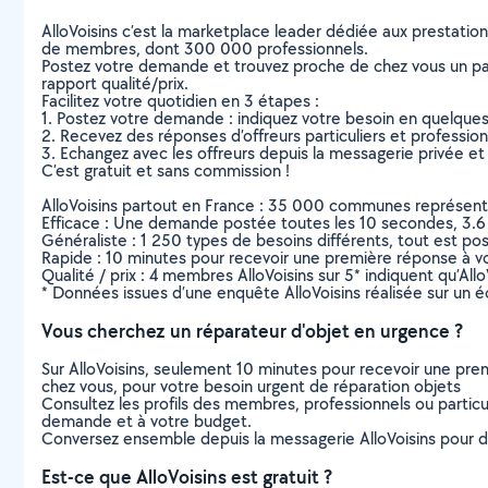
AlloVoisins c’est la marketplace leader dédiée aux prestatio
de membres, dont 300 000 professionnels.
Postez votre demande et trouvez proche de chez vous un parti
rapport qualité/prix.
Facilitez votre quotidien en 3 étapes :
1. Postez votre demande : indiquez votre besoin en quelque
2. Recevez des réponses d’offreurs particuliers et professio
3. Echangez avec les offreurs depuis la messagerie privée et 
C’est gratuit et sans commission !
AlloVoisins partout en France : 35 000 communes représentées 
Efficace : Une demande postée toutes les 10 secondes, 3.6
Généraliste : 1 250 types de besoins différents, tout est poss
Rapide : 10 minutes pour recevoir une première réponse à 
Qualité / prix : 4 membres AlloVoisins sur 5* indiquent qu’All
* Données issues d’une enquête AlloVoisins réalisée sur un é
Vous cherchez un réparateur d'objet en urgence ?
Sur AlloVoisins, seulement 10 minutes pour recevoir une p
chez vous, pour votre besoin urgent de réparation objets
Consultez les profils des membres, professionnels ou particuli
demande et à votre budget.
Conversez ensemble depuis la messagerie AlloVoisins pour de
Est-ce que AlloVoisins est gratuit ?