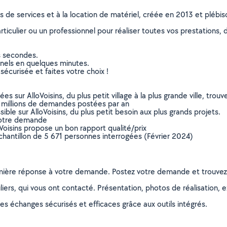
ns de services et à la location de matériel, créée en 2013 et plébi
culier ou un professionnel pour réaliser toutes vos prestations, d
s secondes.
nnels en quelques minutes.
sécurisée et faites votre choix !
sur AlloVoisins, du plus petit village à la plus grande ville, tro
 millions de demandes postées par an
ible sur AlloVoisins, du plus petit besoin aux plus grands projets.
votre demande
oVoisins propose un bon rapport qualité/prix
chantillon de 5 671 personnes interrogées (Février 2024)
remière réponse à votre demande. Postez votre demande et trouve
ers, qui vous ont contacté. Présentation, photos de réalisation, exp
s échanges sécurisés et efficaces grâce aux outils intégrés.