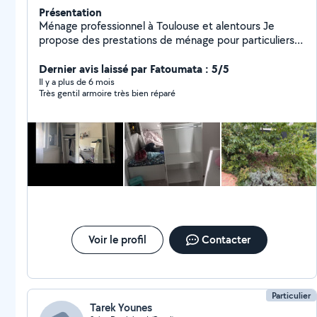
Présentation
Ménage professionnel à Toulouse et alentours Je
propose des prestations de ménage pour particuliers
et professionnels : entretien régulier, remise en état,
fin de chantier et locations saisonnières. Mon objectif :
Dernier avis laissé par Fatoumata : 5/5
un résultat impeccable, un service fiable et des locaux
Il y a plus de 6 mois
Très gentil armoire très bien réparé
toujours propres. Zone d'intervention : Toulouse et
alentours. Contactez-moi pour un devis gratuit.
Voir le profil
Contacter
Particulier
Tarek Younes