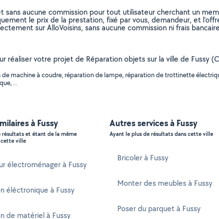
et sans aucune commission pour tout utilisateur cherchant un membre
uement le prix de la prestation, fixé par vous, demandeur, et l’offr
rectement sur AlloVoisins, sans aucune commission ni frais bancaire
ur réaliser votre projet de Réparation objets sur la ville de Fussy 
e machine à coudre, réparation de lampe, réparation de trottinette électrique
que, ..
imilaires à Fussy
Autres services à Fussy
e résultats et étant de la même
Ayant le plus de résultats dans cette ville
cette ville
Bricoler à Fussy
ur électroménager à Fussy
Monter des meubles à Fussy
n éléctronique à Fussy
Poser du parquet à Fussy
n de matériel à Fussy