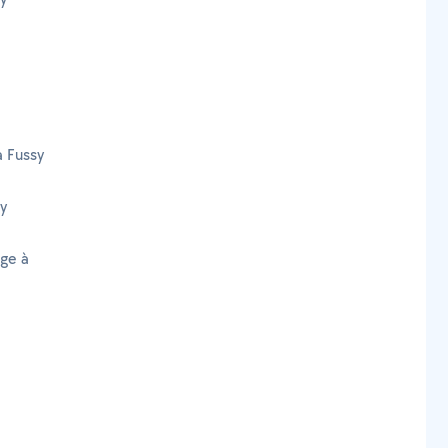
à Fussy
y
age à