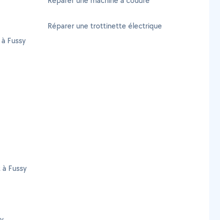
Réparer une machine à coudre
Réparer une trottinette électrique
 à Fussy
t à Fussy
sy