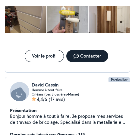
Voir le profil
Contacter
Particulier
David Cassin
Homme à tout faire
Orléans (Les Blossières-Mairie)
4,4/5
(17 avis)
Présentation
Bonjour homme à tout à faire. Je propose mes services
de travaux de bricolage. Spécialisé dans la metallerie et
la soudure. J'étudie tout type de travaux simple et
complexe. Travaux mécanique auto aussi. Je trouve
Dernier avis laissé par Georges : 1/5