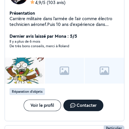
4,9/5
(103 avis)
Présentation
Carrière militaire dans l'armée de l'air comme électro
technicien aéronef.Puis 10 ans d'expérience dans
l'électricité bâtiment dans le civil. Après ces carrières,
j'ai gardé le goût du dépannage et du bricolage que je
Dernier avis laissé par Mona : 5/5
tiens à conserver.
Il y a plus de 6 mois
De très bons conseils, merci à Roland
Réparation d'objets
Voir le profil
Contacter
Particulier