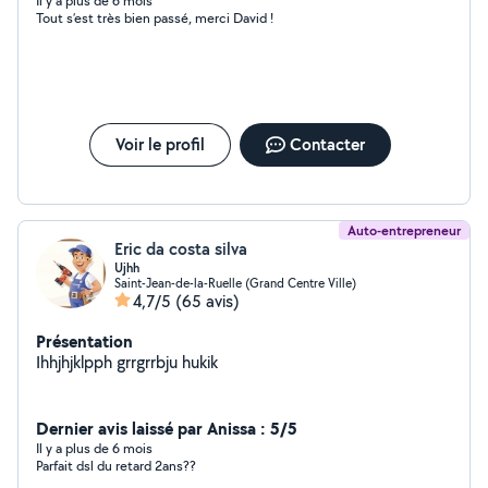
Il y a plus de 6 mois
Tout s’est très bien passé, merci David !
Voir le profil
Contacter
Auto-entrepreneur
Eric da costa silva
Ujhh
Saint-Jean-de-la-Ruelle (Grand Centre Ville)
4,7/5
(65 avis)
Présentation
Ihhjhjklpph grrgrrbju hukik
Dernier avis laissé par Anissa : 5/5
Il y a plus de 6 mois
Parfait dsl du retard 2ans??