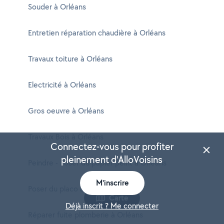
Souder à Orléans
Entretien réparation chaudière à Orléans
Travaux toiture à Orléans
Electricité à Orléans
Gros oeuvre à Orléans
Travaux Bois à Orléans
Connectez-vous pour profiter
pleinement d'AlloVoisins
Peindre - Poser du papier peint à Orléans
M'inscrire
Poser du placo à Orléans
Carte
Déjà inscrit ? Me connecter
Réparer fuite plomberie à Orléans