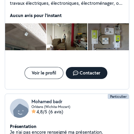
travaux électriques, électroniques, électroménager, ou
encore des dépannages en tout genre. N'hésitez pas à
me contacter, j'essaierai de régler vos problèmes de
Aucun avis pour l'instant
manière simple, professionnelle et efficace. A bientôt !
Voir le profil
Contacter
Particulier
Mohamed badr
Orléans (Wichita-Mozart)
4,8/5
(6 avis)
Présentation
Je n'ai pas encore renseigné ma présentation.