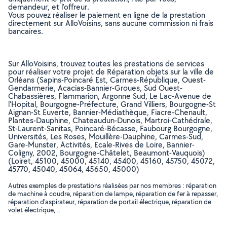
demandeur, et l’offreur.
Vous pouvez réaliser le paiement en ligne de la prestation
directement sur AlloVoisins, sans aucune commission ni frais
bancaires.
Sur AlloVoisins, trouvez toutes les prestations de services
pour réaliser votre projet de Réparation objets sur la ville de
Orléans (Sapins-Poincaré Est, Carmes-République, Ouest-
Gendarmerie, Acacias-Bannier-Groues, Sud Ouest-
Chabassières, Flammarion, Argonne Sud, Le Lac-Avenue de
l'Hopital, Bourgogne-Préfecture, Grand Villiers, Bourgogne-St
Aignan-St Euverte, Bannier-Médiathèque, Fiacre-Chenault,
Plantes-Dauphine, Chateaudun-Dunois, Martroi-Cathédrale,
St-Laurent-Sanitas, Poincaré-Bécasse, Faubourg Bourgogne,
Universités, Les Roses, Mouillère-Dauphine, Carmes-Sud,
Gare-Munster, Activités, Ecale-Rives de Loire, Bannier-
Coligny, 2002, Bourgogne-Châtelet, Beaumont-Vauquois)
(Loiret, 45100, 45000, 45140, 45400, 45160, 45750, 45072,
45770, 45040, 45064, 45650, 45000)
Autres exemples de prestations réalisées par nos membres : réparation
de machine à coudre, réparation de lampe, réparation de fer à repasser,
réparation d'aspirateur, réparation de portail électrique, réparation de
volet électrique, ..