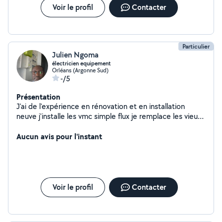
Voir le profil
Contacter
Particulier
Julien Ngoma
électricien equipement
Orléans (Argonne Sud)
-/5
Présentation
J'ai de l'expérience en rénovation et en installation
neuve j'installe les vmc simple flux je remplace les vieux
tableaux électriques et la remise aux normes je réalise
des installations neuves et réhabilite les vielles
Aucun avis pour l'instant
installations. Je fais les dimensionnements et installation
des panneaux solaires pour installation autonome avec
batterie ou sans batterie,j'ai des connaissances en
plomberie,menuiserie et montage de meuble
Voir le profil
Contacter