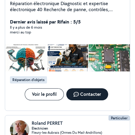
Réparation électronique Diagnostic et expertise
électronique 40 Recherche de panne, contrôles,
mesures et rapport d'expertise. Réparation
électronique Cartes électroniques, électroménager,
Dernier avis laissé par Rifain : 5/5
alimentation, plaques de cuisson, réfrigérateurs, lave-
Il y a plus de 6 mois
merci au top
linges, sèche-linges, fours, lave-vaisselles et autres
équipements. Détartrage machine à café
professionnelle/partie particulier 60 Nettoyage
complet, détartrage et contrôle de fonctionnement.
Location machine à café 120 / mois Jusqu'à 70
cafés/heure 1 détartrage par mois inclus Maintenance
et assistance technique Professionnels et particuliers
Intervention rapide, solutions économiques et
Réparation d'objets
réparations durables.
Voir le profil
Contacter
Particulier
Roland PERRET
Electricien
Fleury-les-Aubrais (Ormes Du Mail-Andrillons)