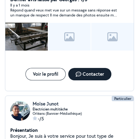
toujours une solution.
Il y a 1 mois
Répond quand veux met vue sur un message sans réponse est
un manque de respect Il me demande des photos ensuite me
dit qu’il qu’il aura pas le temps
Voir le profil
Contacter
Particulier
Moïse Junot
Électricien multitâche
Orléans (Bannier-Médiathèque)
-/5
Présentation
Bonjour, Je suis à votre service pour tout type de