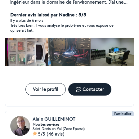
ingénieur dans le domaine de l'environnement. J'ai une
passion pour la vulgarisation scientifique, l'infographie
(Illustrator) et la modélisation 3D (Blender). J'aide
Dernier avis laissé par Nadine : 5/5
souvent ma famille, mes amis et mes voisins lors de la
Il y a plus de 6 mois
Très très bien. Il vous analyse le problème et vous expose ce
résolution de divers problèmes en informatique et
qui serait fait.
j'assemble aussi mes ordinateurs. Je peux vous aider,
vous dépanner en informatique (PC, PC portable, sous
Windows/Mac, installation de divers périphériques) et
sur différents logiciels (suite bureautique,
programmation). Au plaisir de vous rencontrer et vous
aider !
Voir le profil
Contacter
Particulier
Alain GUILLEMINOT
Moultes services
Saint-Denis-en-Val (Zone Eparse)
5/5
(46 avis)