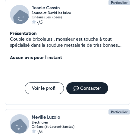
Particulier
Jeanie Cassin
Jeanne et David les brico
Orléans (Les Roses)
-/5
Présentation
Couple de bricoleurs , monsieur est touche à tout
spécialisé dans la soudure mettalerie de très bonnes
connaissances en mécanique nous travaillons mais
savons nous rendre disponible à très vite
Aucun avis pour l'instant
Voir le profil
Contacter
Particulier
Neville Luzolo
Electricien
Orléans (St-Laurent-Sanitas)
-/5