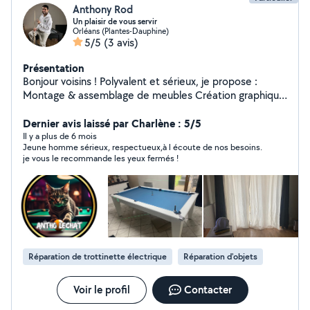
Anthony Rod
Un plaisir de vous servir
Orléans (Plantes-Dauphine)
5/5
(3 avis)
Présentation
Bonjour voisins ! Polyvalent et sérieux, je propose :
Montage & assemblage de meubles Création graphique
(logos, flyers) Filmer vos évènements, que ce soit
sportif ou familial, je ferai de votre évènement, un
Dernier avis laissé par Charlène : 5/5
souvenir inoubliable. Montage vidéo Massages bien-être
Il y a plus de 6 mois
Jeune homme sérieux, respectueux,à l écoute de nos besoins.
Disponible et à l'écoute, contactez-moi pour vos
je vous le recommande les yeux fermés !
besoins !
Réparation de trottinette électrique
Réparation d'objets
Voir le profil
Contacter