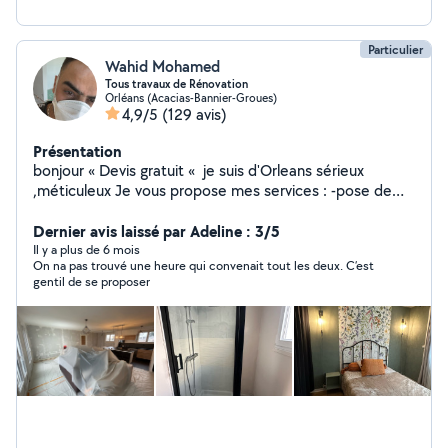
Particulier
Wahid Mohamed
Tous travaux de Rénovation
Orléans (Acacias-Bannier-Groues)
4,9/5
(129 avis)
Présentation
bonjour « Devis gratuit « je suis d'Orleans sérieux
,méticuleux Je vous propose mes services : -pose de
cuisine -montage de meubles en kit -Peinture/ enduit
/papier peint -placo/bande/ -bricolage en tout genre -
Dernier avis laissé par Adeline : 3/5
pose du parquet bois et pvc -dépannage en plomberie
Il y a plus de 6 mois
On na pas trouvé une heure qui convenait tout les deux. C’est
Je suis équipé j'ai tout ce qu'il faut comme outils Si vous
gentil de se proposer
avez besoin de quoi que ce soit ,n'hésitez pas . A très
bientôt.