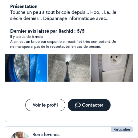
Présentation
Touche un peu à tout bricole depuis... Hoo... La...le
siècle dernier... Dépannage informatique avec
explications Électricité... Reportage photos enfants...
Anniversaire Future maman...
Dernier avis laissé par Rachid : 5/5
Il y a plus de 6 mois
Alain est un bricoleur disponible, réactif et très compétent. Je
ne manquerai pas de le recontacter en cas de besoin.
Voir le profil
Contacter
Particulier
Remi levenes