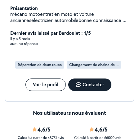
Présentation
mécano motoentretien moto et voiture
anciennesélectricien automobilebonne connaissance en
plomberiebonne connaissance en électricité
bâtimentau plaisir
Dernier avis laissé par Bardoulet : 1/5
Il y a 3 mois
aucune réponse
Réparation de deux-roues
Changement de chaîne de deux-roues
Voir le profil
Contacter
Nos utilisateurs nous évaluent
4,6/5
4,6/5
Calculé à partir de 48731 avis
Calculé à partir de 66000 avis