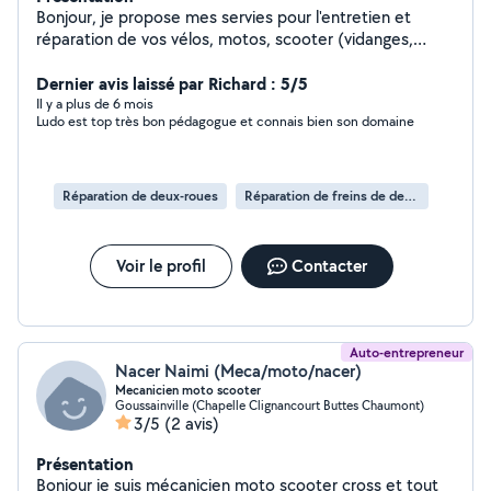
Bonjour, je propose mes servies pour l'entretien et
réparation de vos vélos, motos, scooter (vidanges,
changement de courroie etc...)et tout ce qui touche à
la mécanique. je suis minutieux et consciencieux. J'aime
Dernier avis laissé par Richard : 5/5
le bricolage et le travail bien fait. Je peux également
Il y a plus de 6 mois
Ludo est top très bon pédagogue et connais bien son domaine
intervenir sur tous types de réparations et même faire
du jardinage N'hésitez pas à me contacter.
Réparation de deux-roues
Réparation de freins de deux-roues
Voir le profil
Contacter
Auto-entrepreneur
Nacer Naimi (Meca/moto/nacer)
Mecanicien moto scooter
Goussainville (Chapelle Clignancourt Buttes Chaumont)
3/5
(2 avis)
Présentation
Bonjour je suis mécanicien moto scooter cross et tout