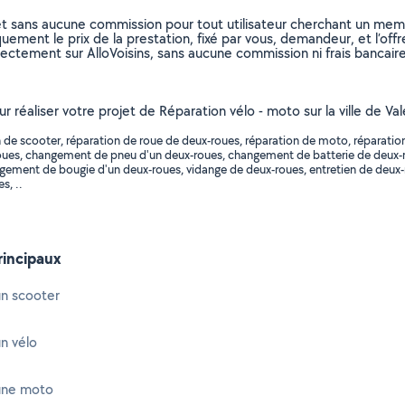
et sans aucune commission pour tout utilisateur cherchant un membre
uement le prix de la prestation, fixé par vous, demandeur, et l’offr
rectement sur AlloVoisins, sans aucune commission ni frais bancaire
ur réaliser votre projet de Réparation vélo - moto sur la ville de V
 de scooter, réparation de roue de deux-roues, réparation de moto, réparatio
roues, changement de pneu d'un deux-roues, changement de batterie de deux
gement de bougie d'un deux-roues, vidange de deux-roues, entretien de deux-
s, ..
rincipaux
un scooter
n vélo
une moto