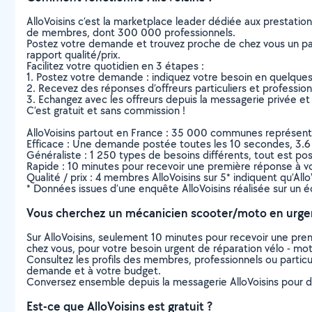
AlloVoisins c’est la marketplace leader dédiée aux prestatio
de membres, dont 300 000 professionnels.
Postez votre demande et trouvez proche de chez vous un parti
rapport qualité/prix.
Facilitez votre quotidien en 3 étapes :
1. Postez votre demande : indiquez votre besoin en quelque
2. Recevez des réponses d’offreurs particuliers et professio
3. Echangez avec les offreurs depuis la messagerie privée et 
C’est gratuit et sans commission !
AlloVoisins partout en France : 35 000 communes représentées 
Efficace : Une demande postée toutes les 10 secondes, 3.6
Généraliste : 1 250 types de besoins différents, tout est poss
Rapide : 10 minutes pour recevoir une première réponse à 
Qualité / prix : 4 membres AlloVoisins sur 5* indiquent qu’All
* Données issues d’une enquête AlloVoisins réalisée sur un é
Vous cherchez un mécanicien scooter/moto en urge
Sur AlloVoisins, seulement 10 minutes pour recevoir une p
chez vous, pour votre besoin urgent de réparation vélo - mo
Consultez les profils des membres, professionnels ou particuli
demande et à votre budget.
Conversez ensemble depuis la messagerie AlloVoisins pour de
Est-ce que AlloVoisins est gratuit ?