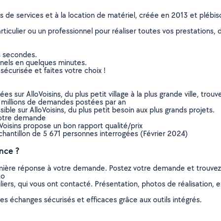
ns de services et à la location de matériel, créée en 2013 et plébi
culier ou un professionnel pour réaliser toutes vos prestations, d
s secondes.
nnels en quelques minutes.
sécurisée et faites votre choix !
sur AlloVoisins, du plus petit village à la plus grande ville, tro
 millions de demandes postées par an
ible sur AlloVoisins, du plus petit besoin aux plus grands projets.
votre demande
oVoisins propose un bon rapport qualité/prix
chantillon de 5 671 personnes interrogées (Février 2024)
nce ?
remière réponse à votre demande. Postez votre demande et trouve
to
ers, qui vous ont contacté. Présentation, photos de réalisation, exp
s échanges sécurisés et efficaces grâce aux outils intégrés.