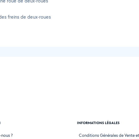
une roue de deux-roues
es freins de deux-roues
N
INFORMATIONS LÉGALES
-nous ?
Conditions Générales de Vente et 