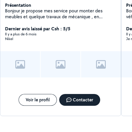
Présentation
Pr
Bonjour je propose mes service pour monter des
Bo
meubles et quelque travaux de mécanique , en
véh
bâtiment
au
Dernier avis laissé par Csh : 5/5
aut
Der
sur
Il y a plus de 6 mois
Il y
Nikel
Je
in
Voir le profil
Contacter