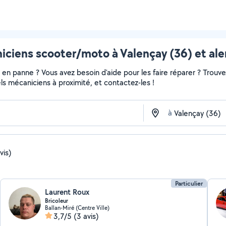
iciens scooter/moto à Valençay (36) et ale
en panne ? Vous avez besoin d'aide pour les faire réparer ? Trouvez
nels mécaniciens à proximité, et contactez-les !
à
vis)
Particulier
Laurent Roux
Bricoleur
Ballan-Miré (Centre Ville)
3,7/5
(3 avis)