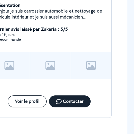
ésentation
njour je suis carrossier automobile et nettoyage de
icule intérieur et je suis aussi mécanicien
tomobile je possède une valise pour l'es défaut
omobile elle fait toute les marque de voiture je suis
nier avis laissé par Zakaria : 5/5
 Luçay Le Mâle (36) je suis aussi éducateur canin si
 a 19 jours
 recommande
téressé contacter moi bonne journée
Voir le profil
Contacter