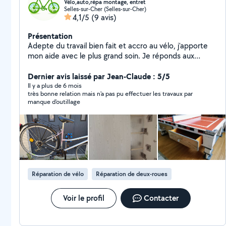
Vélo,auto,répa montage, entret
Selles-sur-Cher (Selles-sur-Cher)
4,1/5
(9 avis)
Présentation
Adepte du travail bien fait et accro au vélo, j'apporte
mon aide avec le plus grand soin. Je réponds aux
demandes d'entretien, réparation ou montage.Vélo,
tondeuse, meuble. Disponible rapidement, n'hésitez
Dernier avis laissé par Jean-Claude : 5/5
pas à me contacter. J'apprécie de travailler en binôme.
Il y a plus de 6 mois
très bonne relation mais n'a pas pu effectuer les travaux par
manque d'outillage
Réparation de vélo
Réparation de deux-roues
Voir le profil
Contacter