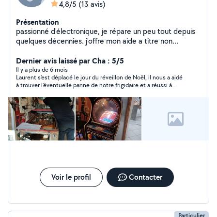
4,8/5
(13 avis)
Présentation
passionné d'électronique, je répare un peu tout depuis
quelques décennies. j'offre mon aide a titre non
mercantile pour dépanner toutes sortes d'appareils
électroniques. j'apprécie de rencontrer des personnes
Dernier avis laissé par Cha : 5/5
convaincues de réparer plutôt que jeter. Je ne suis pas
Il y a plus de 6 mois
Laurent s'est déplacé le jour du réveillon de Noël, il nous a aidé
un service de dépannage mais un voisin qui échange des
à trouver l'éventuelle panne de notre frigidaire et a réussi à
services comme un loisir, avec des disponibilités
réparer notre volet électrique qui était décroché. Je le
limitées. Merci d'éviter de me contacter pour smart
recommande+++! Gentil, serviable et de bons conseils. Merci à
phone et gros électroménager.
vous.
Voir le profil
Contacter
Particulier