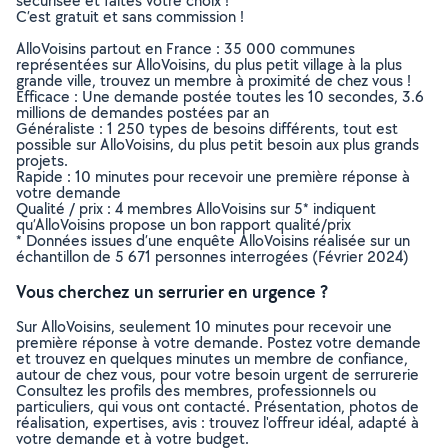
sécurisée et faites votre choix !
C’est gratuit et sans commission !
AlloVoisins partout en France : 35 000 communes
représentées sur AlloVoisins, du plus petit village à la plus
grande ville, trouvez un membre à proximité de chez vous !
Efficace : Une demande postée toutes les 10 secondes, 3.6
millions de demandes postées par an
Généraliste : 1 250 types de besoins différents, tout est
possible sur AlloVoisins, du plus petit besoin aux plus grands
projets.
Rapide : 10 minutes pour recevoir une première réponse à
votre demande
Qualité / prix : 4 membres AlloVoisins sur 5* indiquent
qu’AlloVoisins propose un bon rapport qualité/prix
* Données issues d’une enquête AlloVoisins réalisée sur un
échantillon de 5 671 personnes interrogées (Février 2024)
Vous cherchez un serrurier en urgence ?
Sur AlloVoisins, seulement 10 minutes pour recevoir une
première réponse à votre demande. Postez votre demande
et trouvez en quelques minutes un membre de confiance,
autour de chez vous, pour votre besoin urgent de serrurerie
Consultez les profils des membres, professionnels ou
particuliers, qui vous ont contacté. Présentation, photos de
réalisation, expertises, avis : trouvez l'offreur idéal, adapté à
votre demande et à votre budget.