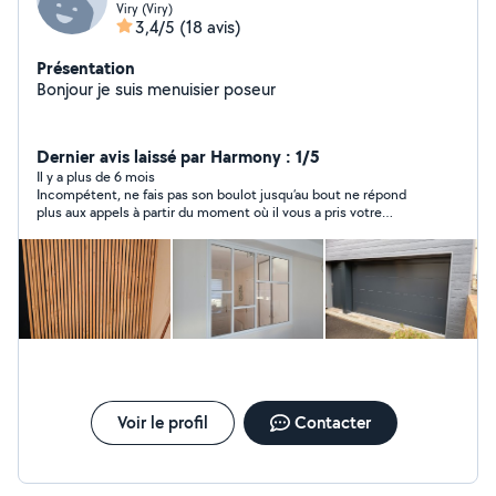
Viry (Viry)
3,4/5
(18 avis)
Présentation
Bonjour je suis menuisier poseur
Dernier avis laissé par Harmony : 1/5
Il y a plus de 6 mois
Incompétent, ne fais pas son boulot jusqu’au bout ne répond
plus aux appels à partir du moment où il vous a pris votre
argent, je l’avais contacté pour remonter une serrure c’est ma
soeur qui a dû finir son boulot je déconseille !!!
Voir le profil
Contacter