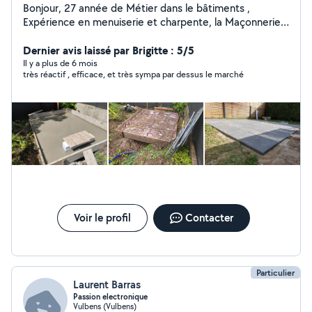
Bonjour, 27 année de Métier dans le bâtiments ,
Expérience en menuiserie et charpente, la Maçonnerie,
Coulage béton, Coffrage ,Ferraillage, étanchéité
carrelage placoplatre , tout travaux pavés, Muret,
Dernier avis laissé par Brigitte : 5/5
Bordure , Fabrication Four à pain .ect....
Il y a plus de 6 mois
très réactif , efficace, et très sympa par dessus le marché
Voir le profil
Contacter
Particulier
Laurent Barras
Passion electronique
Vulbens (Vulbens)