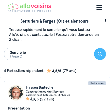
Serruriers à Farges (01) et alentours
Trouvez rapidement le serrurier qu'il vous faut sur
AlloVoisins et contactez-le ! Postez votre demande en
2 clics...
Serrurerie
Reche
à Farges (01)
4 Particuliers répondent
-
4,5/5
(79 avis)
Particulier
Hassen Baiteche
Construction et MultiServices
Valserhône (Châtillon-en-Michaille)
4,9/5
(22 avis)
Présentation