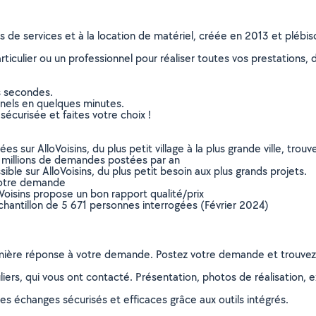
ns de services et à la location de matériel, créée en 2013 et plébi
culier ou un professionnel pour réaliser toutes vos prestations, d
s secondes.
nnels en quelques minutes.
sécurisée et faites votre choix !
sur AlloVoisins, du plus petit village à la plus grande ville, tro
 millions de demandes postées par an
ible sur AlloVoisins, du plus petit besoin aux plus grands projets.
votre demande
oVoisins propose un bon rapport qualité/prix
chantillon de 5 671 personnes interrogées (Février 2024)
remière réponse à votre demande. Postez votre demande et trouve
ers, qui vous ont contacté. Présentation, photos de réalisation, exp
s échanges sécurisés et efficaces grâce aux outils intégrés.