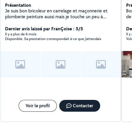
Présentation
Pr
Je suis bon bricoleur en carrelage et maçonnerie et
Bo
plomberie peinture aussi mais je touche un peu à
de
l'életricité reparation électro ménagerr
N'
Dernier avis laissé par FranÇoise : 5/5
di
De
Il y a plus de 6 mois
Il 
Disponible. Sa prestation correspondait à ce que j'attendais
Vol
Voir le profil
Contacter