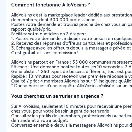
Comment fonctionne AlloVoisins ?
AlloVoisins c’est la marketplace leader dédiée aux prestatio
de membres, dont 300 000 professionnels.
Postez votre demande et trouvez proche de chez vous un parti
rapport qualité/prix.
Facilitez votre quotidien en 3 étapes :
1. Postez votre demande : indiquez votre besoin en quelque
2. Recevez des réponses d’offreurs particuliers et professio
3. Echangez avec les offreurs depuis la messagerie privée et 
C’est gratuit et sans commission !
AlloVoisins partout en France : 35 000 communes représentées 
Efficace : Une demande postée toutes les 10 secondes, 3.6
Généraliste : 1 250 types de besoins différents, tout est poss
Rapide : 10 minutes pour recevoir une première réponse à 
Qualité / prix : 4 membres AlloVoisins sur 5* indiquent qu’All
* Données issues d’une enquête AlloVoisins réalisée sur un é
Vous cherchez un serrurier en urgence ?
Sur AlloVoisins, seulement 10 minutes pour recevoir une p
chez vous, pour votre besoin urgent de serrurerie
Consultez les profils des membres, professionnels ou particuli
demande et à votre budget.
Conversez ensemble depuis la messagerie AlloVoisins pour de