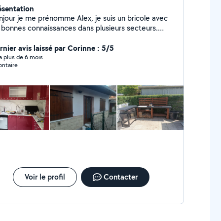
ésentation
njour je me prénomme Alex, je suis un bricole avec
 bonnes connaissances dans plusieurs secteurs.
hésitez pas à me contacter pour vos besoins et je
rais si ça correspond à mes compétences....
rnier avis laissé par Corinne : 5/5
y a plus de 6 mois
ontaire
Voir le profil
Contacter