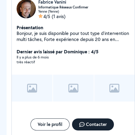
Fabrice Vanini
Informatique Réseaux Confirmer
Yenne (Yenne)
4/5
(1 avis)
Présentation
Bonjour, je suis disponible pour tout type d'intervention
multi tâches, Forte expérience depuis 20 ans en
informatique, installation diverses basse tension
(réseau informatique privatif + tirage de câble fibre).
Dernier avis laissé par Dominique : 4/5
Bricolage en tout genre de qualité. Je suis équipé et
Il y a plus de 6 mois
très réactif
disponible rapidement. Je me déplace a domicile.
Voir le profil
Contacter