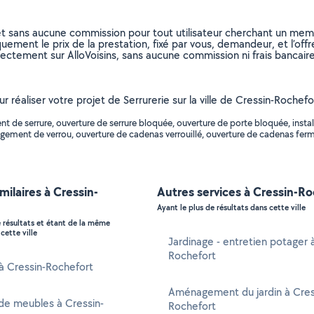
et sans aucune commission pour tout utilisateur cherchant un membre
uement le prix de la prestation, fixé par vous, demandeur, et l’offr
rectement sur AlloVoisins, sans aucune commission ni frais bancaire
r réaliser votre projet de Serrurerie sur la ville de Cressin-Rochefo
de serrure, ouverture de serrure bloquée, ouverture de porte bloquée, install
gement de verrou, ouverture de cadenas verrouillé, ouverture de cadenas fermé, 
imilaires à Cressin-
Autres services à Cressin-R
Ayant le plus de résultats dans cette ville
e résultats et étant de la même
cette ville
Jardinage - entretien potager 
Rochefort
 à Cressin-Rochefort
Aménagement du jardin à Cres
de meubles à Cressin-
Rochefort