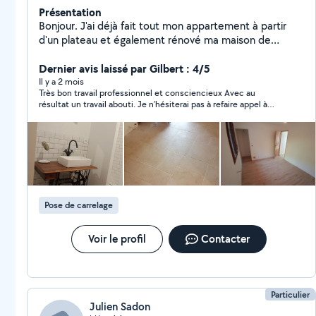
Présentation
Bonjour. J'ai déjà fait tout mon appartement à partir
d'un plateau et également rénové ma maison de
250m2 de A à Z avec dalle béton, isolation, placo,
carrelage, faïence, revêtement de sol, etc...
Dernier avis laissé par Gilbert : 4/5
Il y a 2 mois
Très bon travail professionnel et consciencieux Avec au
résultat un travail abouti. Je n’hésiterai pas à refaire appel à
Yann
Pose de carrelage
Voir le profil
Contacter
Particulier
Julien Sadon