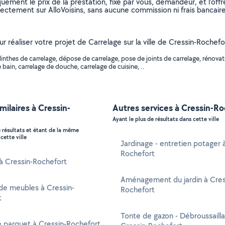
uement le prix de la prestation, fixé par vous, demandeur, et l’offr
rectement sur AlloVoisins, sans aucune commission ni frais bancaire
ur réaliser votre projet de Carrelage sur la ville de Cressin-Rochefo
nthes de carrelage, dépose de carrelage, pose de joints de carrelage, rénovat
 bain, carrelage de douche, carrelage de cuisine, ..
imilaires à Cressin-
Autres services à Cressin-R
Ayant le plus de résultats dans cette ville
e résultats et étant de la même
cette ville
Jardinage - entretien potager 
Rochefort
 à Cressin-Rochefort
Aménagement du jardin à Cres
de meubles à Cressin-
Rochefort
t
Tonte de gazon - Débroussaill
 parquet à Cressin-Rochefort