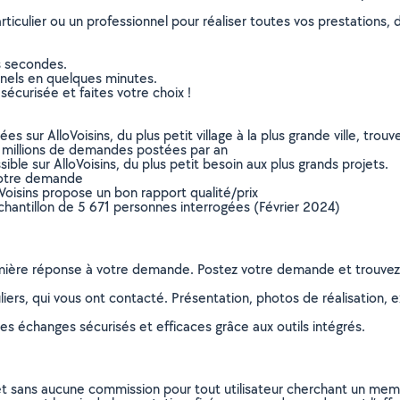
culier ou un professionnel pour réaliser toutes vos prestations, d
s secondes.
nnels en quelques minutes.
sécurisée et faites votre choix !
sur AlloVoisins, du plus petit village à la plus grande ville, tro
 millions de demandes postées par an
ible sur AlloVoisins, du plus petit besoin aux plus grands projets.
votre demande
oVoisins propose un bon rapport qualité/prix
chantillon de 5 671 personnes interrogées (Février 2024)
remière réponse à votre demande. Postez votre demande et trouve
ers, qui vous ont contacté. Présentation, photos de réalisation, exp
s échanges sécurisés et efficaces grâce aux outils intégrés.
et sans aucune commission pour tout utilisateur cherchant un membre