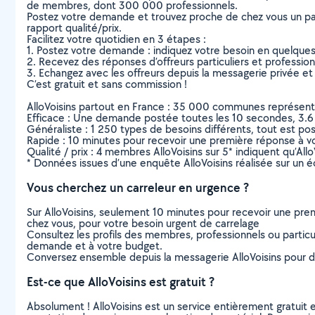
de membres, dont 300 000 professionnels.
Postez votre demande et trouvez proche de chez vous un parti
rapport qualité/prix.
Facilitez votre quotidien en 3 étapes :
1. Postez votre demande : indiquez votre besoin en quelque
2. Recevez des réponses d’offreurs particuliers et professio
3. Echangez avec les offreurs depuis la messagerie privée et 
C’est gratuit et sans commission !
AlloVoisins partout en France : 35 000 communes représentées 
Efficace : Une demande postée toutes les 10 secondes, 3.6
Généraliste : 1 250 types de besoins différents, tout est poss
Rapide : 10 minutes pour recevoir une première réponse à 
Qualité / prix : 4 membres AlloVoisins sur 5* indiquent qu’All
* Données issues d’une enquête AlloVoisins réalisée sur un é
Vous cherchez un carreleur en urgence ?
Sur AlloVoisins, seulement 10 minutes pour recevoir une p
chez vous, pour votre besoin urgent de carrelage
Consultez les profils des membres, professionnels ou particuli
demande et à votre budget.
Conversez ensemble depuis la messagerie AlloVoisins pour de
Est-ce que AlloVoisins est gratuit ?
Absolument ! AlloVoisins est un service entièrement gratuit 