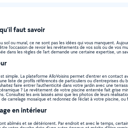
u’il faut savoir
 au sol ou mural, ce ne sont pas les idées qui vous manquent. Aujo
être l’occasion de revoir les revêtements de vos sols ou de vos mur
e dans les règles de l’art demande une certaine expertise, un savo
eur
'est simple. La plateforme AlloVoisins permet d’entrer en conta
ne liste de profils référencés de particuliers ou d’entreprises du 
itez faire entrer l’authenticité dans votre jardin avec une terrasse
céramique ? Le revêtement de votre piscine enterrée fait grise mi
s. Consultez les avis laissés ainsi que les photos de leurs réalisation
 carrelage mosaïque et redonnez de l’éclat à votre piscine, ou fa
age en intérieur
 sont abîmés et se détériorent. Par endroit et avec le temps, certa
s de votre douche date d’une autre époque et mérite d’être remis