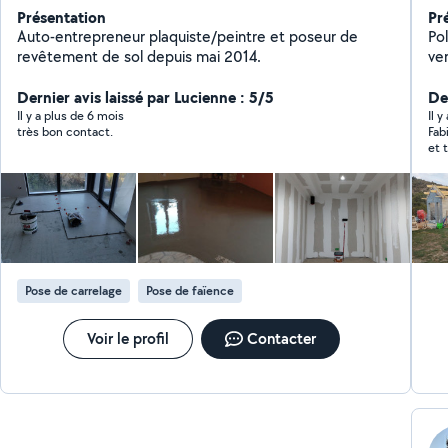
Présentation
Pr
Auto-entrepreneur plaquiste/peintre et poseur de
Po
revêtement de sol depuis mai 2014.
ve
dal
Dernier avis laissé par Lucienne : 5/5
ré
Der
co
Il y a plus de 6 mois
Il 
très bon contact.
Fab
ma
et 
Pose de carrelage
Pose de faïence
Voir le profil
Contacter