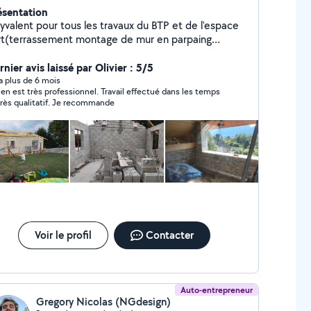
ésentation
lyvalent pour tous les travaux du BTP et de l'espace
rt(terrassement montage de mur en parpaing
lage béton désactivé seuil de portail carrelage
agréage création d'aménagement extérieur escalier
nier avis laissé par Olivier : 5/5
ffrage ouverture rénovation tout type de
y a plus de 6 mois
ien est très professionnel. Travail effectué dans les temps
çonnerie et de travaux du BTP
très qualitatif. Je recommande
Voir le profil
Contacter
Auto-entrepreneur
Gregory Nicolas (NGdesign)