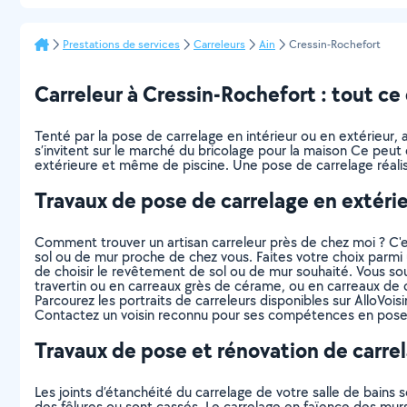
Prestations de services
Carreleurs
Ain
Cressin-Rochefort
Carreleur à Cressin-Rochefort : tout ce q
Tenté par la pose de carrelage en intérieur ou en extérieur,
s’invitent sur le marché du bricolage pour la maison Ce peut 
extérieure et même de piscine. Une pose de carrelage réalisé
Travaux de pose de carrelage en extéri
Comment trouver un artisan carreleur près de chez moi ? C
sol ou de mur proche de chez vous. Faites votre choix parmi u
de choisir le revêtement de sol ou de mur souhaité. Vous souha
travertin ou en carreaux grès de cérame, ou en carreaux de 
Parcourez les portraits de carreleurs disponibles sur AlloVoisin
Contactez un voisin reconnu pour ses compétences en pose de
Travaux de pose et rénovation de carrel
Les joints d’étanchéité du carrelage de votre salle de bains
des fêlures ou sont cassés. Le carrelage en faïence des mur