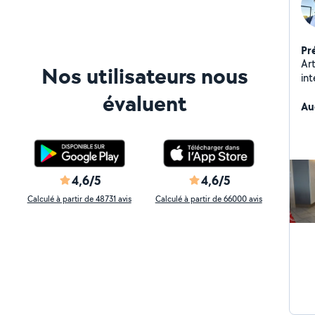
Pr
Ar
Nos utilisateurs nous
intér
humeur - Finition h
évaluent
sol
Au
optim
Ideal pour :
valori
Pr
gra
4,6/5
4,6/5
Calculé à partir de 48731 avis
Calculé à partir de 66000 avis