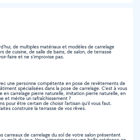
urd’hui, de multiples matériaux et modèles de carrelage
s de cuisine, de salle de bains, de salon, de terrasse
ir-faire et ne s’improvise pas.
ct avec une personne compétente en pose de revêtements de
bâtiment spécialisées dans la pose de carrelage. C’est à vous
 en carrelage pierre naturelle, imitation pierre naturelle, en
ne et mérite un rafraîchissement ?
s pour être certain de choisir l’artisan qu’il vous faut.
ites construire la terrasse de vos rêves.
ins carreaux de carrelage du sol de votre salon présentent
 au goût du jour. Vous aimeriez poser une belle crédence en