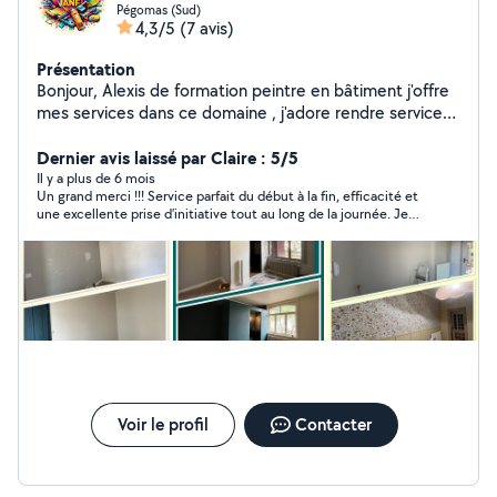
Pégomas (Sud)
4,3/5
(7 avis)
Présentation
Bonjour, Alexis de formation peintre en bâtiment j'offre
mes services dans ce domaine , j'adore rendre service
aux gens , contactez moi ça serait avec joie que je vous
répondrai .
Dernier avis laissé par Claire : 5/5
Il y a plus de 6 mois
Un grand merci !!! Service parfait du début à la fin, efficacité et
une excellente prise d’initiative tout au long de la journée. Je
reçois chaque jours que de compliment de la part de la famille
et des amis. Tu as largement contribué à la réussite de
l’événement. Je recommande les yeux fermés et je garde
précieusement le contact pour de futures occasions !
Voir le profil
Contacter