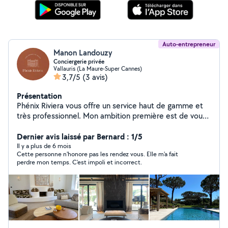
Auto-entrepreneur
Manon Landouzy
Conciergerie privée
Vallauris (La Maure-Super Cannes)
3,7/5
(3 avis)
Présentation
Phénix Riviera vous offre un service haut de gamme et
très professionnel. Mon ambition première est de vous
permettre de profiter pleinement de votre temps
personnel en assurant tous les services de conciergerie
Dernier avis laissé par Bernard : 1/5
lié à la gestion de votre bien. Nous répondons à toutes
Il y a plus de 6 mois
Cette personne n'honore pas les rendez vous. Elle m'a fait
vos demandes, de la plus simple à la plus complexe. -
perdre mon temps. C'est impoli et incorrect.
Prestation de ménage -Intendance de villa - Location
saisonnière - Placement de personnel (gouvernante,
chef privé, butler, coach sportif)