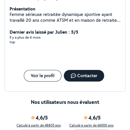
Présentation
Femme sérieuse retraitée dynamique sportive ayant
travaillé 20 ans comme ATSM et en maison de retraite
cherche quelques heures par semaine, garde
d'enfants,ménage, et m'occuper de personnes âgées
Dernier avis laissé par Julien : 5/5
les promener, les accompagnés faire leurs courses je
Il y a plus de 6 mois
top
suis véhiculé. Recherche sur le Cannet, Cannes merci.
Tina
Voir le profil
Contacter
Nos utilisateurs nous évaluent
4,6/5
4,6/5
Calculé à partir de 48803 avis
Calculé à partir de 66000 avis