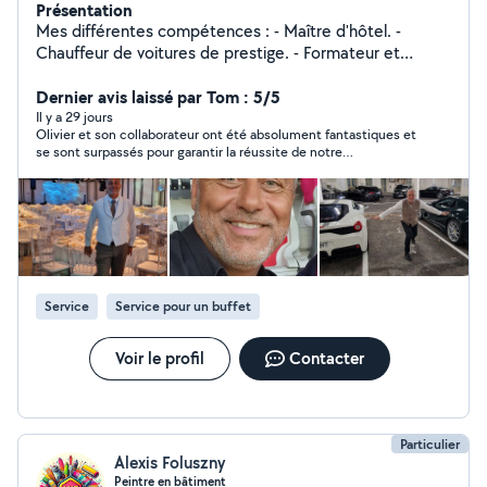
Présentation
Mes différentes compétences : - Maître d'hôtel. -
Chauffeur de voitures de prestige. - Formateur et
soutien scolaire.
Dernier avis laissé par Tom : 5/5
Il y a 29 jours
Olivier et son collaborateur ont été absolument fantastiques et
se sont surpassés pour garantir la réussite de notre
événement. J'ai organisé des réceptions aux quatre coins du
monde et je n'ai jamais bénéficié d'un soutien aussi attentif ni
profité d'un tel discernement. Je ferai sans aucun doute de
nouveau appel à Olivier pour tous mes futurs événements. Son
souci du détail et son amabilité sont inégalés.
Service
Service pour un buffet
Voir le profil
Contacter
Particulier
Alexis Foluszny
Peintre en bâtiment