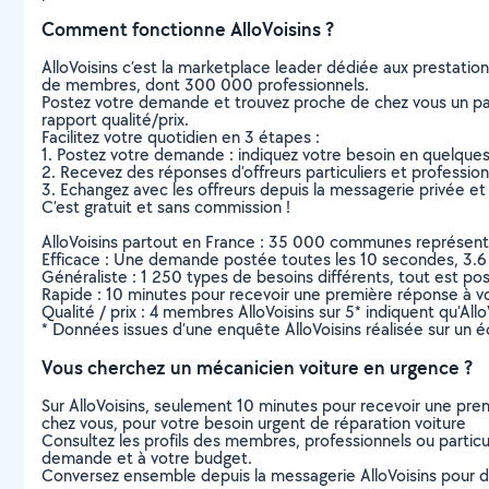
Comment fonctionne AlloVoisins ?
AlloVoisins c’est la marketplace leader dédiée aux prestatio
de membres, dont 300 000 professionnels.
Postez votre demande et trouvez proche de chez vous un parti
rapport qualité/prix.
Facilitez votre quotidien en 3 étapes :
1. Postez votre demande : indiquez votre besoin en quelque
2. Recevez des réponses d’offreurs particuliers et professio
3. Echangez avec les offreurs depuis la messagerie privée et 
C’est gratuit et sans commission !
AlloVoisins partout en France : 35 000 communes représentées 
Efficace : Une demande postée toutes les 10 secondes, 3.6
Généraliste : 1 250 types de besoins différents, tout est poss
Rapide : 10 minutes pour recevoir une première réponse à 
Qualité / prix : 4 membres AlloVoisins sur 5* indiquent qu’All
* Données issues d’une enquête AlloVoisins réalisée sur un é
Vous cherchez un mécanicien voiture en urgence ?
Sur AlloVoisins, seulement 10 minutes pour recevoir une p
chez vous, pour votre besoin urgent de réparation voiture
Consultez les profils des membres, professionnels ou particuli
demande et à votre budget.
Conversez ensemble depuis la messagerie AlloVoisins pour de