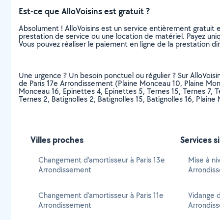
Est-ce que AlloVoisins est gratuit ?
Absolument ! AlloVoisins est un service entièrement gratuit 
prestation de service ou une location de matériel. Payez uniq
Vous pouvez réaliser le paiement en ligne de la prestation di
Une urgence ? Un besoin ponctuel ou régulier ? Sur AlloVoisin
de Paris 17e Arrondissement (Plaine Monceau 10, Plaine Monce
Monceau 16, Epinettes 4, Epinettes 5, Ternes 15, Ternes 7, Te
Ternes 2, Batignolles 2, Batignolles 15, Batignolles 16, Plain
Villes proches
Services s
Changement d'amortisseur à Paris 13e
Mise à niv
Arrondissement
Arrondis
Changement d'amortisseur à Paris 11e
Vidange d
Arrondissement
Arrondis