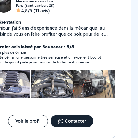
Mécanicien automobile
Paris (Saint-Lambert 28)
4,8/5
(11 avis)
ésentation
jour, j'ai 5 ans d'expérience dans la mécanique, au
isir de vous en faire profiter que ce soit pour de la
tite ou grosse mécanique
rnier avis laissé par Boubacar : 5/5
y a plus de 6 mois
te génial ,une personne tres sérieuse et un excellent boulot
sait de quoi il parle je recommande fortement..merciiii
Voir le profil
Contacter