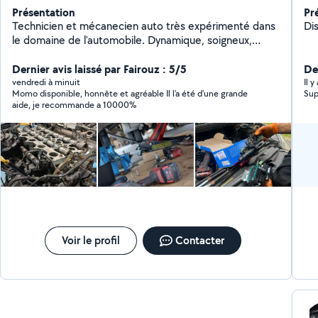
Présentation
Pr
Technicien et mécanecien auto très expérimenté dans
le domaine de l'automobile. Dynamique, soigneux,
disponible et responsable pour gérer tous vos
problèmes mécaniques et électriques sur place à votre
Dernier avis laissé par Fairouz : 5/5
De
domicile où sur le lieux de panne. Interventions
vendredi à minuit
Il y
Momo disponible, honnête et agréable Il l'a été d'une grande
Sup
mécaniques et électroniques : Embrayage Distribution
aide, je recommande a 10000%
Freinage Suspension Demarreur Alternateur
Changement de moteur Joint de culasse Entretien et
vidange Vérification avant achat Système antipollution
(fap, Adblue, Egr) Passage valise et diagnostique Pour
plus de renseignements, n'hésitez pas à me contacter.
Voir le profil
Contacter