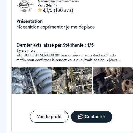
Mecanicien chez mercedes
Paris (Mail 1)
4,1/5
(180 avis)
Présentation
Mecanicien exprimenter je me deplace
Dernier avis laissé par Stéphanie : 1/5
Il y a 5 mois
PAS DU TOUT SÉRIEUX !!!!! Le monsieur me contacte a 1 h du
matin pour confirmer le rendez vous que j'avais pris deux jours à
l'avance. Il me donne rendez-vous dimanche a 12h du coup
j'attends et à 13h il m'envoie un message en me disant qu'il
s'est endormi car il fait le ramadan et qu'il est fatigué puis me
dit qu'il vient malgré tout .. puis plus de nouvelles ... il n'est pas
prêt pour travailler A FUIR CE GENRE DE PERSONNE. NON
SÉRIEUX.
Voir le profil
Contacter