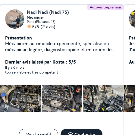
Auto-entrepreneur
Nadi Nadi (Nadi 75)
Mécanicien
Paris (Plaisance 19)
5/5
(2 avis)
Présentation
Pr
Mécanicien automobile expérimenté, spécialisé en
Je 
mécanique légère, diagnostic rapide et entretien de
J'a
véhicules toutes marques. Auto-entrepreneur sérieux
Tou
en Île-de-France, offrant un service fiable, transparent
Dernier avis laissé par Kosta : 5/5
engagement
Au
et adapté aux besoins de chaque client. Compétences
clients. La communi
Il y a 6 mois
top serviable et tres competant
en scooters électriques et maintenance technique.
priorités. Je re
Intervention sur place ou à domicile selon disponibilité.
situat
Disponible pour rendez-vous rapides et devis clairs
profe
trai
auto
gar
Voir le profil
Contacter