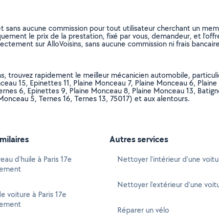
et sans aucune commission pour tout utilisateur cherchant un membre
uement le prix de la prestation, fixé par vous, demandeur, et l’offr
rectement sur AlloVoisins, sans aucune commission ni frais bancaire
s, trouvez rapidement le meilleur mécanicien automobile, particulie
au 15, Epinettes 11, Plaine Monceau 7, Plaine Monceau 6, Plaine M
rnes 6, Epinettes 9, Plaine Monceau 8, Plaine Monceau 13, Batignol
e Monceau 5, Ternes 16, Ternes 13, 75017) et aux alentours.
imilaires
Autres services
eau d'huile à Paris 17e
Nettoyer l'intérieur d'une voitu
sement
Nettoyer l'extérieur d'une voit
e voiture à Paris 17e
sement
Réparer un vélo