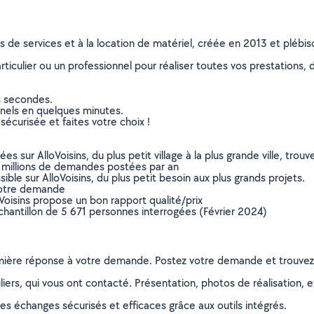
ns de services et à la location de matériel, créée en 2013 et plébi
culier ou un professionnel pour réaliser toutes vos prestations, d
s secondes.
nnels en quelques minutes.
sécurisée et faites votre choix !
sur AlloVoisins, du plus petit village à la plus grande ville, tro
 millions de demandes postées par an
ible sur AlloVoisins, du plus petit besoin aux plus grands projets.
votre demande
oVoisins propose un bon rapport qualité/prix
chantillon de 5 671 personnes interrogées (Février 2024)
remière réponse à votre demande. Postez votre demande et trouve
ers, qui vous ont contacté. Présentation, photos de réalisation, exp
s échanges sécurisés et efficaces grâce aux outils intégrés.