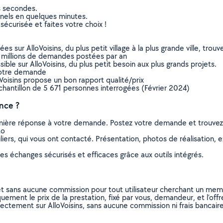
s secondes.
nnels en quelques minutes.
sécurisée et faites votre choix !
sur AlloVoisins, du plus petit village à la plus grande ville, tro
 millions de demandes postées par an
ible sur AlloVoisins, du plus petit besoin aux plus grands projets.
votre demande
oVoisins propose un bon rapport qualité/prix
chantillon de 5 671 personnes interrogées (Février 2024)
nce ?
remière réponse à votre demande. Postez votre demande et trouve
to
ers, qui vous ont contacté. Présentation, photos de réalisation, exp
s échanges sécurisés et efficaces grâce aux outils intégrés.
et sans aucune commission pour tout utilisateur cherchant un membre
uement le prix de la prestation, fixé par vous, demandeur, et l’offr
rectement sur AlloVoisins, sans aucune commission ni frais bancaire