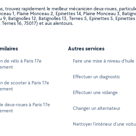
s, trouvez rapidement le meilleur mécanicien deux-roues, particulie
eau 1, Plaine Monceau 2, Epinettes 14, Plaine Monceau 3, Batignolle
 9, Batignolles 12, Batignolles 13, Ternes 5, Epinettes 5, Epinettes
8, Ternes 16, 75017) et aux alentours.
imilaires
Autres services
n de vélo à Paris 17e
Faire une mise à niveau d'huile
sement
Effectuer un diagnostic
n de scooter à Paris 17e
sement
Effectuer une vidange
e deux-roues à Paris 17e
Changer un alternateur
sement
Nettoyer l'intérieur d'une voitu