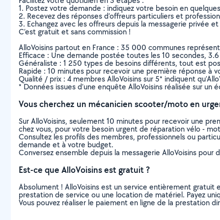
Facilitez votre quotidien en 3 étapes :
1. Postez votre demande : indiquez votre besoin en quelque
2. Recevez des réponses d’offreurs particuliers et professio
3. Echangez avec les offreurs depuis la messagerie privée et 
C’est gratuit et sans commission !
AlloVoisins partout en France : 35 000 communes représentées 
Efficace : Une demande postée toutes les 10 secondes, 3.6
Généraliste : 1 250 types de besoins différents, tout est poss
Rapide : 10 minutes pour recevoir une première réponse à 
Qualité / prix : 4 membres AlloVoisins sur 5* indiquent qu’All
* Données issues d’une enquête AlloVoisins réalisée sur un é
Vous cherchez un mécanicien scooter/moto en urge
Sur AlloVoisins, seulement 10 minutes pour recevoir une p
chez vous, pour votre besoin urgent de réparation vélo - mo
Consultez les profils des membres, professionnels ou particuli
demande et à votre budget.
Conversez ensemble depuis la messagerie AlloVoisins pour de
Est-ce que AlloVoisins est gratuit ?
Absolument ! AlloVoisins est un service entièrement gratuit 
prestation de service ou une location de matériel. Payez uniq
Vous pouvez réaliser le paiement en ligne de la prestation di