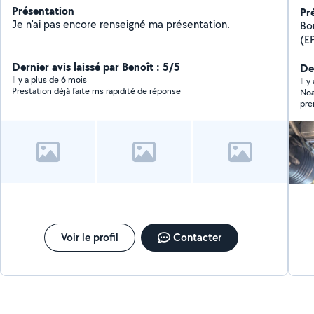
Présentation
Pr
Je n'ai pas encore renseigné ma présentation.
Bon
(EP
me
Dernier avis laissé par Benoît : 5/5
plusie
De
Il y a plus de 6 mois
Spé
Il y
Prestation déjà faite ms rapidité de réponse
Noa
pr
pre
out
résea
vo
Me
sho
Mé
pl
co
ch
simples). Impres
Voir le profil
Contacter
!