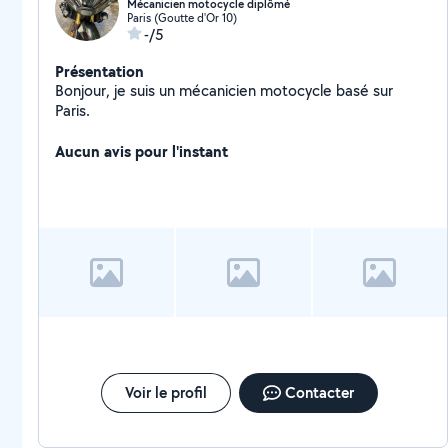
Mécanicien motocycle diplômé
Paris (Goutte d'Or 10)
-/5
Présentation
Bonjour, je suis un mécanicien motocycle basé sur
Paris.
Aucun avis pour l'instant
Voir le profil
Contacter