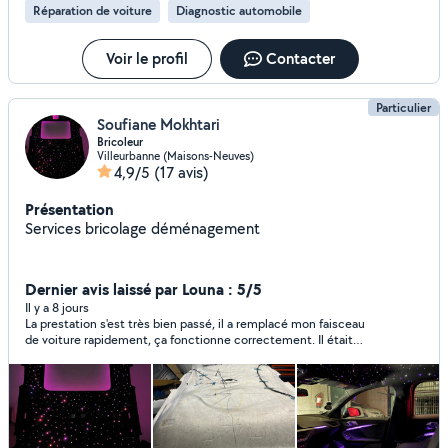
Réparation de voiture
Diagnostic automobile
Voir le profil
Contacter
Particulier
Soufiane Mokhtari
Bricoleur
Villeurbanne (Maisons-Neuves)
4,9/5
(17 avis)
Présentation
Services bricolage déménagement
Dernier avis laissé par Louna : 5/5
Il y a 8 jours
La prestation s'est très bien passé, il a remplacé mon faisceau
de voiture rapidement, ça fonctionne correctement. Il était
arrengeant sur l'horaire et réactif par message, je recommande!