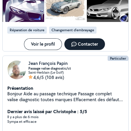
Réparation de voiture
Changement d'embrayage
Voir le profil
Contacter
Particulier
Jean François Papin
Passage valise diagnostic/ct
Saint-Herblain (Le Golf)
4,6/5
(108 avis)
Présentation
Bonjour Aide au passage technique Passage complet
valise diagnostic toutes marques Effacement des défauts
Plus petits travaux comme changer une batterie etc
Bonne soirée à vous
Dernier avis laissé par Christophe : 5/5
Il y a plus de 6 mois
Sympa et efficace