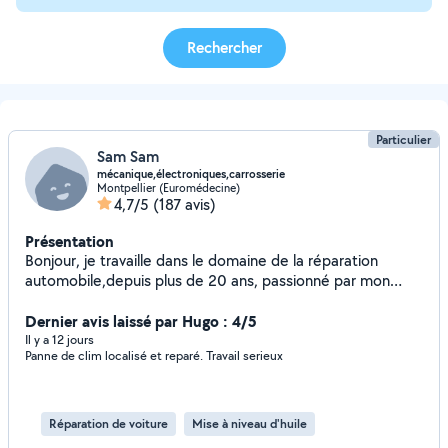
Rechercher
Particulier
Sam Sam
mécanique,électroniques,carrosserie
Montpellier (Euromédecine)
4,7/5
(187 avis)
Présentation
Bonjour, je travaille dans le domaine de la réparation
automobile,depuis plus de 20 ans, passionné par mon
métier,je propose mes services pour la
mécanique,électronique, diagnostic, carrosserie,et
Dernier avis laissé par Hugo : 4/5
accompagnement pour l'achat d'un véhicule d'occasion.
Il y a 12 jours
Panne de clim localisé et reparé. Travail serieux
Réparation de voiture
Mise à niveau d'huile