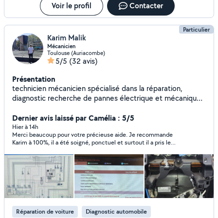
Voir le profil
Contacter
Particulier
Karim Malik
Mécanicien
Toulouse (Auriacombe)
5/5
(32 avis)
Présentation
technicien mécanicien spécialisé dans la réparation,
diagnostic recherche de pannes électrique et mécanique.
Diplôme obtenu : Cap, Bac pro et bts. N'hésitez pas à
m'appeler pour toute question vous trouverez mon
Dernier avis laissé par Camélia : 5/5
numéro tout en bas de la page. Cordialement
Hier à 14h
Merci beaucoup pour votre précieuse aide. Je recommande
Karim à 100%, il a été soigné, ponctuel et surtout il a pris le
temps de m’expliquer les choses. Extrêmement sympathique
et de confiance Encore merci !!
Réparation de voiture
Diagnostic automobile