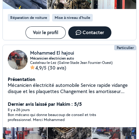
Besoin d'aide ? N'hésitez pas à me contacter, je serai ravi
de vous accompagner ! À très bientôt
Réparation de voiture
Mise à niveau d'huile
Voir le profil
Contacter
Particulier
Mohammed El hajoui
Mécanicien électricien auto
Castelnau-le-Lez (Galine-Stade Jean Fournier-Ouest)
4,9/5
(30 avis)
Présentation
Mécanicien électricité automobile Service rapide vidange
disque et les plaquettes Changement les amortisseur
Changement démarreur l'alternateur Courroie de
distribution Changement ambrayage boîte à vitesse
Dernier avis laissé par Hakim : 5/5
mécanicien général Montage auto radio
Il y a 26 jours
Bon mécano qui donne beaucoup de conseil et très
professionnel. Merci Mohammed