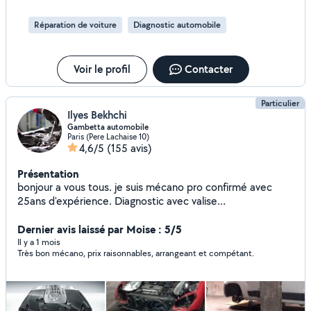
Réparation de voiture
Diagnostic automobile
Voir le profil
Contacter
Particulier
Ilyes Bekhchi
Gambetta automobile
Paris (Pere Lachaise 10)
4,6/5
(155 avis)
Présentation
bonjour a vous tous. je suis mécano pro confirmé avec
25ans d'expérience. Diagnostic avec valise
professionnelle, réparation et maintenance tout type de
voiture.TIKTOK ( lemecanoducoin )
Dernier avis laissé par Moise : 5/5
Il y a 1 mois
Très bon mécano, prix raisonnables, arrangeant et compétant.