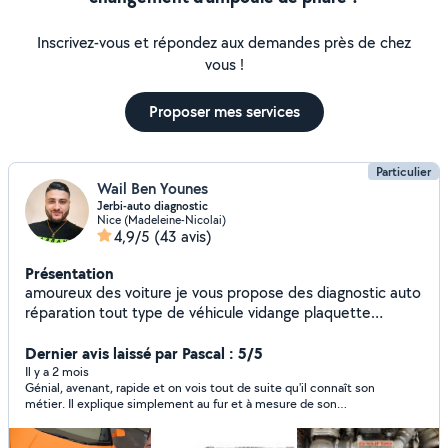
Inscrivez-vous et répondez aux demandes près de chez
vous !
Proposer mes services
Particulier
Wail Ben Younes
Jerbi-auto diagnostic
Nice (Madeleine-Nicolai)
4,9/5
(43 avis)
Présentation
amoureux des voiture je vous propose des diagnostic auto
réparation tout type de véhicule vidange plaquette
reprogrammer injecteur du service rapide fiable et pas
chère. a très bientôt
Dernier avis laissé par Pascal : 5/5
Il y a 2 mois
Génial, avenant, rapide et on vois tout de suite qu'il connaît son
métier. Il explique simplement au fur et à mesure de son
travail. Je recommande vivement