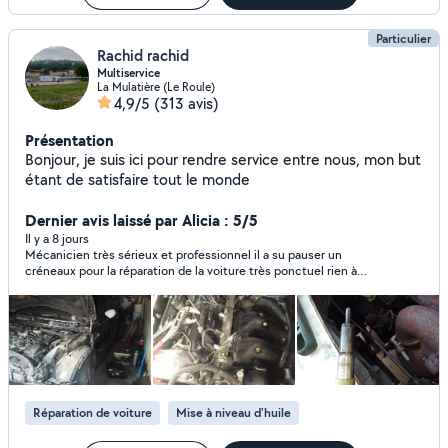
Particulier
Rachid rachid
Multiservice
La Mulatière (Le Roule)
4,9/5
(313 avis)
Présentation
Bonjour, je suis ici pour rendre service entre nous, mon but
étant de satisfaire tout le monde
Dernier avis laissé par Alicia : 5/5
Il y a 8 jours
Mécanicien très sérieux et professionnel il a su pauser un
créneaux pour la réparation de la voiture très ponctuel rien à
dire il mérite beaucoup d’étoiles ont peut lui faire confiance les
yeux fermés quelqu’un de très gentil merci infiniment pour
votre confiance je recommande encore un énorme merci il
mérite du respect
Réparation de voiture
Mise à niveau d'huile