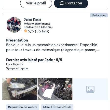
Voir le profil
Contacter
Particulier
Sami Kasri
Mécano experimenté
Bordeaux (La Glaciere)
5/5
(56 avis)
Présentation
Bonjour, je suis un mécanicien expérimenté. Disponible
pour tous travaux de mécanique (diagnostique panne,
change de moteur, démarreur, alternateur, courroie de
distribution, joints de culasse, changement train, entretien
Dernier avis laissé par Jade : 5/5
courant, vidange, plaquettes, roulements etc) Possibilité
Il y a 16 jours
Sympa et rapide
de me déplacer pour véhicule en panne Diagnostic 30
euro Déplacement hors secteur 20 euro // Me contacter
par téléphone //
Réparation de voiture
Mise à niveau d'huile