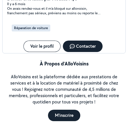
Il y a 6 mois
On avais rendez-vous et il m’a bloqué sur allovoisin,
franchement pas sérieux, préviens au moins ou reporte le
rendez-vous, j’ai attendu pour rien j’ai programmé m’a journée
pour ça, très déçu
Réparation de voiture
Voir le profil
Contacter
À Propos d’AlloVoisins
AlloVoisins est la plateforme dédiée aux prestations de
services et à la location de matériel à proximité de chez
vous ! Rejoignez notre communauté de 4,5 millions de
membres, professionnels et particuliers, et facilitez votre
quotidien pour tous vos projets !
M'inscrire