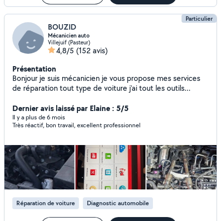
Particulier
BOUZID
Mécanicien auto
Villejuif (Pasteur)
4,8/5
(152 avis)
Présentation
Bonjour je suis mécanicien je vous propose mes services
de réparation tout type de voiture j'ai tout les outils
nécessaire et disponible tout les après-midi et les week-
ends vous pouvez me contacte ou téléphone o6984360
Dernier avis laissé par Elaine : 5/5
31de préférence j'arrive pas à répondre à vous messages
Il y a plus de 6 mois
Très réactif, bon travail, excellent professionnel
sur l'application merci de me contacts par appeler ou SMS
et je vous répond
Réparation de voiture
Diagnostic automobile