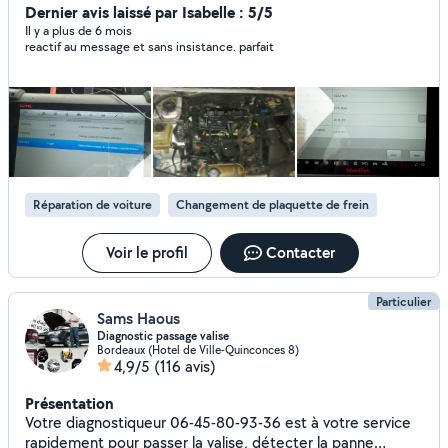
électricité menuiserie plaquiste enduit maçonnerie
Dernier avis laissé par Isabelle : 5/5
revêtement de sol tout type revêtement mural tout type
Il y a plus de 6 mois
reactif au message et sans insistance. parfait
Serrurerie chaudronnerie Couverture charpente
Mécanique automobile carrosserie Espace vert Presque
un homme à tout faire.... Père de 4 petits monstres je me
dois d'assurer leur avenirs j'ai aussi besoin de vous j'espère
ne pas vous décevoir et un grand merci de pouvoir vous
servir
Réparation de voiture
Changement de plaquette de frein
Voir le profil
Contacter
Particulier
Sams Haous
Diagnostic passage valise
Bordeaux (Hotel de Ville-Quinconces 8)
4,9/5
(116 avis)
Présentation
Votre diagnostiqueur 06-45-80-93-36 est à votre service
rapidement pour passer la valise, détecter la panne