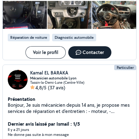
Réparation de voiture
Diagnostic automobile
Voir le profil
Contacter
Particulier
Kamal EL BARAKA
Mécanicien automobile Lyon
Tassin-la-Demi-Lune (Centre-Ville)
4,8/5
(37 avis)
Présentation
Bonjour, Je suis mécanicien depuis 14 ans, je propose mes
services de réparation et d'entretien : - moteur, -
embrayage, - distribution, - ponçage des phares, -
changement de pare choc sans peinture, - joint de culasse
Dernier avis laissé par Ismail : 1/5
- (...)
Il y a 21 jours
Ne donne pas suite à mon message