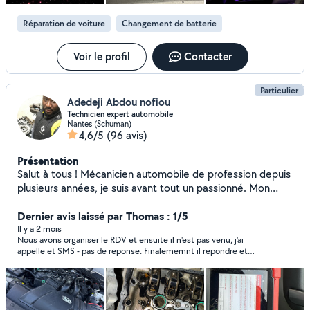
Réparation de voiture
Changement de batterie
Voir le profil
Contacter
Particulier
Adedeji Abdou nofiou
Technicien expert automobile
Nantes (Schuman)
4,6/5
(96 avis)
Présentation
Salut à tous ! Mécanicien automobile de profession depuis
plusieurs années, je suis avant tout un passionné. Mon
amour pour les voitures m'amène souvent à consacrer
mon temps libre et mes jours de repos à aider des
Dernier avis laissé par Thomas : 1/5
personnes en difficulté. Que ce soit pour une panne
Il y a 2 mois
Nous avons organiser le RDV et ensuite il n'est pas venu, j'ai
électrique, un problème mécanique ou un diagnostic, je
appelle et SMS - pas de reponse. Finalememnt il repondre et
mets à votre disposition mon expérience et mon savoir-
nous organisons pour une autre jour - meme histoire. Il y a peut
faire pour vous dépanner efficacement. Formé et diplômé
etre des problems/soucis mais il faut pas faire ca (j'ai etait sur
dans plusieurs concessions automobiles, j'ai acquis de
place 2 fois, j'ai donc perdu 3 heures pour manque d'une
appelle ou message par SMS !).
solides compétences sur différents types de véhicules.