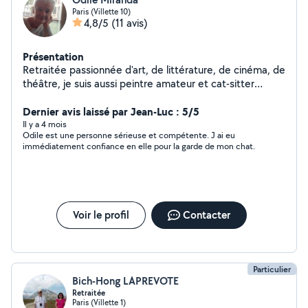
Paris (Villette 10)
4,8/5
(11 avis)
Présentation
Retraitée passionnée d'art, de littérature, de cinéma, de
théâtre, je suis aussi peintre amateur et cat-sitter
(grand appartement avec balcon sécurisé, fontaine à
eau, arbre à chats). Trés contente de rejoindre la petite
Dernier avis laissé par Jean-Luc : 5/5
communauté des Voisins !
Il y a 4 mois
Odile est une personne sérieuse et compétente. J ai eu
immédiatement confiance en elle pour la garde de mon chat.
Voir le profil
Contacter
Particulier
Bich-Hong LAPREVOTE
Retraitée
Paris (Villette 1)