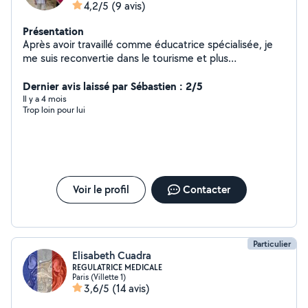
4,2/5
(9 avis)
Présentation
Après avoir travaillé comme éducatrice spécialisée, je
me suis reconvertie dans le tourisme et plus
particulièrement spécialisée dans la randonnée. Et
depuis 2 ans, je suis retraitée. Nous habitons Paris
Dernier avis laissé par Sébastien : 2/5
depuis 20 ans et avons toujours eu des chats à la
Il y a 4 mois
Trop loin pour lui
maison .
Voir le profil
Contacter
Particulier
Elisabeth Cuadra
REGULATRICE MEDICALE
Paris (Villette 1)
3,6/5
(14 avis)