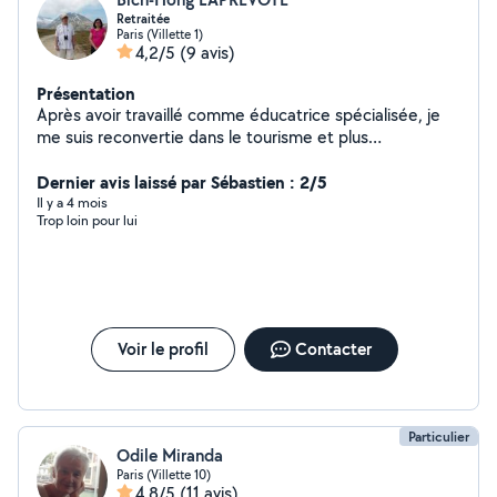
Retraitée
Paris (Villette 1)
4,2/5
(9 avis)
Présentation
Après avoir travaillé comme éducatrice spécialisée, je
me suis reconvertie dans le tourisme et plus
particulièrement spécialisée dans la randonnée. Et
depuis 2 ans, je suis retraitée. Nous habitons Paris
Dernier avis laissé par Sébastien : 2/5
depuis 20 ans et avons toujours eu des chats à la
Il y a 4 mois
Trop loin pour lui
maison .
Voir le profil
Contacter
Particulier
Odile Miranda
Paris (Villette 10)
4,8/5
(11 avis)