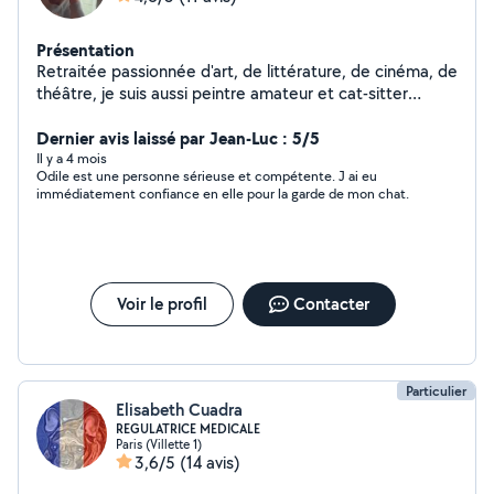
Présentation
Retraitée passionnée d'art, de littérature, de cinéma, de
théâtre, je suis aussi peintre amateur et cat-sitter
(grand appartement avec balcon sécurisé, fontaine à
eau, arbre à chats). Trés contente de rejoindre la petite
Dernier avis laissé par Jean-Luc : 5/5
communauté des Voisins !
Il y a 4 mois
Odile est une personne sérieuse et compétente. J ai eu
immédiatement confiance en elle pour la garde de mon chat.
Voir le profil
Contacter
Particulier
Elisabeth Cuadra
REGULATRICE MEDICALE
Paris (Villette 1)
3,6/5
(14 avis)