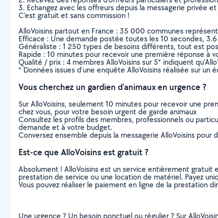
3. Echangez avec les offreurs depuis la messagerie privée et 
C’est gratuit et sans commission !
AlloVoisins partout en France : 35 000 communes représentées 
Efficace : Une demande postée toutes les 10 secondes, 3.6
Généraliste : 1 250 types de besoins différents, tout est poss
Rapide : 10 minutes pour recevoir une première réponse à 
Qualité / prix : 4 membres AlloVoisins sur 5* indiquent qu’All
* Données issues d’une enquête AlloVoisins réalisée sur un é
Vous cherchez un gardien d'animaux en urgence ?
Sur AlloVoisins, seulement 10 minutes pour recevoir une p
chez vous, pour votre besoin urgent de garde animaux
Consultez les profils des membres, professionnels ou particuli
demande et à votre budget.
Conversez ensemble depuis la messagerie AlloVoisins pour de
Est-ce que AlloVoisins est gratuit ?
Absolument ! AlloVoisins est un service entièrement gratuit 
prestation de service ou une location de matériel. Payez uniq
Vous pouvez réaliser le paiement en ligne de la prestation di
Une urgence ? Un besoin ponctuel ou régulier ? Sur AlloVoisins,