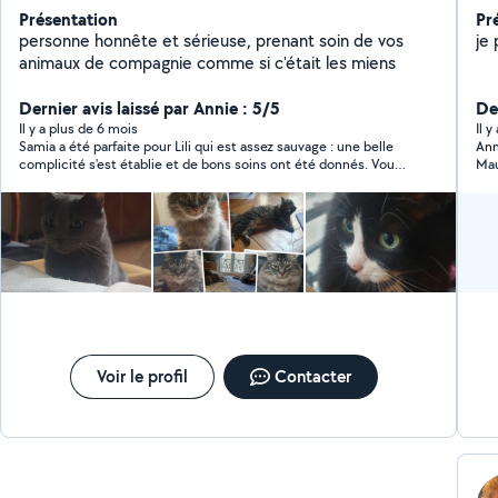
Présentation
Pr
personne honnête et sérieuse, prenant soin de vos
je
animaux de compagnie comme si c'était les miens
Dernier avis laissé par Annie : 5/5
De
Il y a plus de 6 mois
Il 
Samia a été parfaite pour Lili qui est assez sauvage : une belle
Ann
complicité s'est établie et de bons soins ont été donnés. Vous
Mau
pouvez confier votre animal en toute confiance et sérénité.
bea
Voir le profil
Contacter