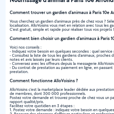
Comment trouver un gardien d'animaux à Paris 10e A
Vous cherchez un gardien d'animaux près de chez vous ? Sél
localisation. AlloVoisins vous met en relation avec tous les 
C’est gratuit, simple et rapide pour réaliser tous vos projets !
Comment bien choisir un gardien d'animaux à Paris 
Voici nos conseils :
- Indiquez votre besoin en quelques secondes : quel service 
- Consultez la liste de tous les gardiens d'animaux, proches d
notes et avis laissés par leurs clients.
- Conversez avec les offreurs depuis la messagerie AlloVoisi
- Du contrat de prestation au paiement en ligne, en passant pa
prestation.
Comment fonctionne AlloVoisins ?
AlloVoisins c’est la marketplace leader dédiée aux prestatio
de membres, dont 300 000 professionnels.
Postez votre demande et trouvez proche de chez vous un parti
rapport qualité/prix.
Facilitez votre quotidien en 3 étapes :
1. Postez votre demande : indiquez votre besoin en quelque
2. Recevez des réponses d’offreurs particuliers et professio