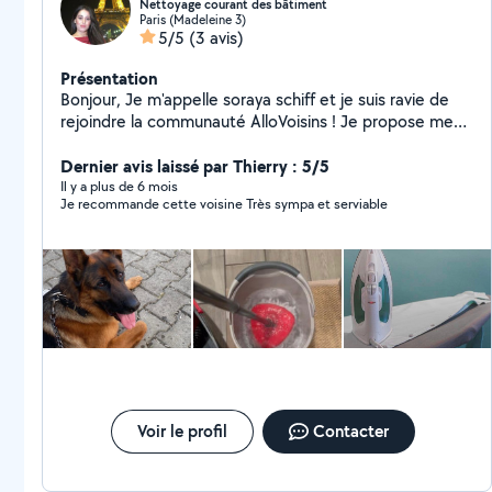
Nettoyage courant des bâtiment
Paris (Madeleine 3)
5/5
(3 avis)
Présentation
Bonjour, Je m'appelle soraya schiff et je suis ravie de
rejoindre la communauté AlloVoisins ! Je propose mes
services pour : livraison des courses , service aide à la
personne nettoyage et repassage du textiles ,cours
Dernier avis laissé par Thierry : 5/5
particuliers niveau maternel , garde d'animaux,garde
Il y a plus de 6 mois
Je recommande cette voisine Très sympa et serviable
d'enfants , avec sérieux et convivialité. Je suis
disponible pour vous aider dans vos projets ponctuels
ou réguliers et je m'engage à réaliser chaque mission
avec soin et professionnalisme. N'hésitez pas à me
contacter, je serai heureuse de collaborer avec vous et
de vous rendre service ! À très bientôt, Soraya .
Voir le profil
Contacter