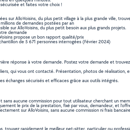
sécurisée et faites votre choix !
sur AlloVoisins, du plus petit village à la plus grande ville, tro
 millions de demandes postées par an
ible sur AlloVoisins, du plus petit besoin aux plus grands projets.
votre demande
oVoisins propose un bon rapport qualité/prix
chantillon de 5 671 personnes interrogées (Février 2024)
remière réponse à votre demande. Postez votre demande et trouve
ers, qui vous ont contacté. Présentation, photos de réalisation, exp
s échanges sécurisés et efficaces grâce aux outils intégrés.
et sans aucune commission pour tout utilisateur cherchant un membre
uement le prix de la prestation, fixé par vous, demandeur, et l’offr
rectement sur AlloVoisins, sans aucune commission ni frais bancaire
 trouvez rapidement le meilleur pet-sitter, particulier ou profession