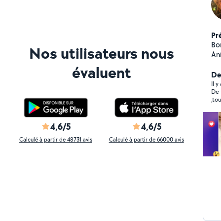
Pr
Bonjour Je suis sér
Nos utilisateurs nous
Animaux : garde
Enfants : expérie
évaluent
après l'éco
De
et
Il 
De 
Di
,to
vou
mon
efficace Je suis vraiment
vou
4,6/5
4,6/5
Calculé à partir de 48731 avis
Calculé à partir de 66000 avis