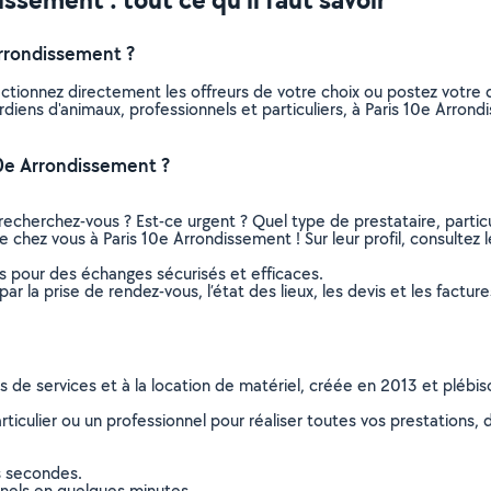
rrondissement ?
ectionnez directement les offreurs de votre choix ou postez votr
gardiens d'animaux, professionnels et particuliers, à Paris 10e Ar
10e Arrondissement ?
recherchez-vous ? Est-ce urgent ? Quel type de prestataire, particu
e chez vous à Paris 10e Arrondissement ! Sur leur profil, consultez l
ns pour des échanges sécurisés et efficaces.
r la prise de rendez-vous, l’état des lieux, les devis et les facture
ns de services et à la location de matériel, créée en 2013 et plébi
culier ou un professionnel pour réaliser toutes vos prestations, d
s secondes.
nnels en quelques minutes.