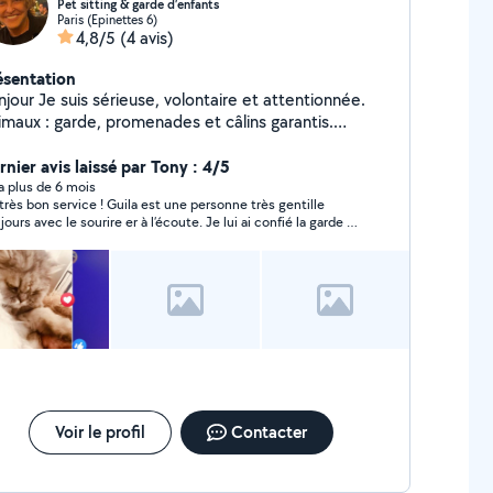
Pet sitting & garde d’enfants
Paris (Epinettes 6)
4,8/5
(4 avis)
ésentation
ieuse, volontaire et attentionnée.
, promenades et câlins garantis.
nce en garde et accompagnement
le. Personnes âgées : compagnie, échanges
rnier avis laissé par Tony : 4/5
 aide dans les petites tâches du quotidien.
y a plus de 6 mois
très bon service ! Guila est une personne très gentille
sponible et motivée, je m'adapte à vos besoins pour
ujours avec le sourire er à l’écoute. Je lui ai confié la garde de
s faciliter la vie.
 chien pendant plusieurs jour, rien à dire : rapide et
 satisfait et je recommande vrmt si
s chercher qlq de confiance
Voir le profil
Contacter