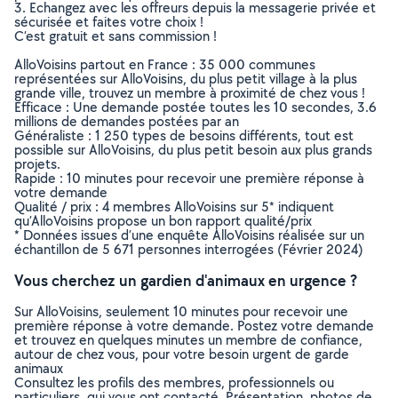
3. Echangez avec les offreurs depuis la messagerie privée et
sécurisée et faites votre choix !
C’est gratuit et sans commission !
AlloVoisins partout en France : 35 000 communes
représentées sur AlloVoisins, du plus petit village à la plus
grande ville, trouvez un membre à proximité de chez vous !
Efficace : Une demande postée toutes les 10 secondes, 3.6
millions de demandes postées par an
Généraliste : 1 250 types de besoins différents, tout est
possible sur AlloVoisins, du plus petit besoin aux plus grands
projets.
Rapide : 10 minutes pour recevoir une première réponse à
votre demande
Qualité / prix : 4 membres AlloVoisins sur 5* indiquent
qu’AlloVoisins propose un bon rapport qualité/prix
* Données issues d’une enquête AlloVoisins réalisée sur un
échantillon de 5 671 personnes interrogées (Février 2024)
Vous cherchez un gardien d'animaux en urgence ?
Sur AlloVoisins, seulement 10 minutes pour recevoir une
première réponse à votre demande. Postez votre demande
et trouvez en quelques minutes un membre de confiance,
autour de chez vous, pour votre besoin urgent de garde
animaux
Consultez les profils des membres, professionnels ou
particuliers, qui vous ont contacté. Présentation, photos de