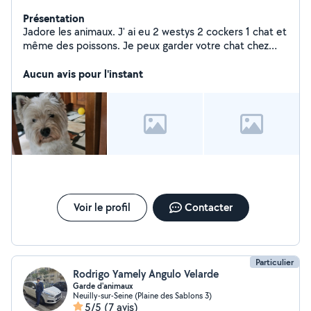
Présentation
Jadore les animaux. J' ai eu 2 westys 2 cockers 1 chat et
même des poissons. Je peux garder votre chat chez
vous un jour, un week end, une semaine, deux semaines
ou plus sur Boulogne Billancourt uniquement. Au
Aucun avis pour l'instant
programme pendant votre absence : Gamelle toujours
pleine, litière nickel, câlins à volonté, photos envoyées
tous les jours... A très vite ...j'espère..
Voir le profil
Contacter
Particulier
Rodrigo Yamely Angulo Velarde
Garde d'animaux
Neuilly-sur-Seine (Plaine des Sablons 3)
5/5
(7 avis)