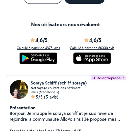
Nos utilisateurs nous évaluent
4,6/5
4,6/5
Calculé à partir de 48731 avis
Calculé à partir de 66000 avis
Auto-entrepreneur
Soraya Schiff (schiff soraya)
Nettoyage courant des bâtiment
Paris (Madeleine 3)
5/5
(3 avis)
Présentation
Bonjour, Je m'appelle soraya schiff et je suis ravie de
rejoindre la communauté AlloVoisins ! Je propose mes
services pour : livraison des courses , service aide à la
personne nettoyage et repassage du textiles ,cours