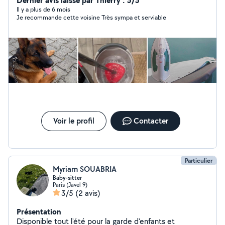
Dernier avis laissé par Thierry : 5/5
particuliers niveau maternel , garde d'animaux,garde
Il y a plus de 6 mois
Je recommande cette voisine Très sympa et serviable
d'enfants , avec sérieux et convivialité. Je suis disponible
pour vous aider dans vos projets ponctuels ou réguliers
et je m'engage à réaliser chaque mission avec soin et
professionnalisme. N'hésitez pas à me contacter, je
serai heureuse de collaborer avec vous et de vous
rendre service ! À très bientôt, Soraya .
Voir le profil
Contacter
Particulier
Myriam SOUABRIA
Baby-sitter
Paris (Javel 9)
3/5
(2 avis)
Présentation
Disponible tout l'été pour la garde d'enfants et