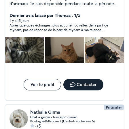
d'animaux Je suis disponible pendant toute la période
estivale pour de la garde d'enfants (régulière ou
ponctuelle) ainsi que pour la garde de vos animaux.
Dernier avis laissé par Thomas : 1/5
Ayant vécu avec des chats, je sais très bien m'en
Il y a 15 jours
Après quelques échanges, plus aucune nouvelles de la part de
occuper et répondre à leurs besoins avec attention et
Myriam, pas de réponse de la part de Myriam à ma relance.
bienveillance. Concernant les enfants, j'ai déjà de
Dommage
l'expérience dans la garde régulière et occasionnelle.
Sérieuse, responsable et à l'écoute, j'entretiens de très
bonnes relations avec les enfants et veille à leur
sécurité tout en leur proposant des activités adaptées.
N'hésitez pas à me contacter pour plus d'informations
ou pour discuter de vos besoins.
Voir le profil
Contacter
Particulier
Nathalie Girma
Chat à garder chien à promener
Boulogne-Billancourt (Denfert-Rochereau 6)
-/5