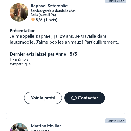
Particulier
Raphael Szternblic
Service+garde à domicile chat
Paris (Auteuil 26)
5/5
(1 avis)
Présentation
Je m'appelle Raphaël, j'ai 29 ans. Je travaille dans
l'automobile. J'aime bcp les animaux ! Particulièrement
les chats.
Dernier avis laissé par Anne : 5/5
Il y a 2 mois
sympathique
Voir le profil
Contacter
Particulier
Martine Mollier