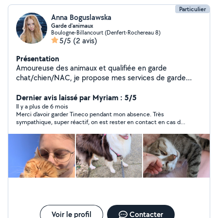
Particulier
Anna Boguslawska
Garde d'animaux
Boulogne-Billancourt (Denfert-Rochereau 8)
5/5
(2 avis)
Présentation
Amoureuse des animaux et qualifiée en garde
chat/chien/NAC, je propose mes services de garde
d'animaux pendant vos déplacements, à mon domicile
ou le vôtre. Au plaisir de vous voir !
Dernier avis laissé par Myriam : 5/5
Il y a plus de 6 mois
Merci d’avoir garder Tineco pendant mon absence. Très
sympathique, super réactif, on est rester en contact en cas de
besoin. Super gentille. Allez-y les yeux fermer 🥰
Voir le profil
Contacter