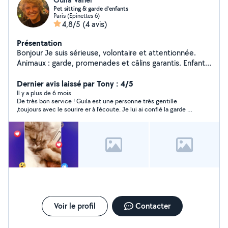
Pet sitting & garde d’enfants
Paris (Epinettes 6)
4,8/5
(4 avis)
Présentation
Bonjour Je suis sérieuse, volontaire et attentionnée.
Animaux : garde, promenades et câlins garantis. Enfants
: expérience en garde et accompagnement après
l'école. Personnes âgées : compagnie, échanges et aide
Dernier avis laissé par Tony : 4/5
dans les petites tâches du quotidien. Disponible et
Il y a plus de 6 mois
De très bon service ! Guila est une personne très gentille
motivée, je m'adapte à vos besoins pour vous faciliter la
,toujours avec le sourire er à l’écoute. Je lui ai confié la garde de
vie.
mon chien pendant plusieurs jour, rien à dire : rapide et
efficace Je suis vraiment satisfait et je recommande vrmt si
vous chercher qlq de confiance
Voir le profil
Contacter