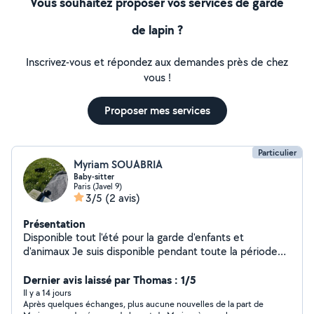
Vous souhaitez proposer vos services de garde
de lapin ?
Inscrivez-vous et répondez aux demandes près de chez
vous !
Proposer mes services
Particulier
Myriam SOUABRIA
Baby-sitter
Paris (Javel 9)
3/5
(2 avis)
Présentation
Disponible tout l'été pour la garde d'enfants et
d'animaux Je suis disponible pendant toute la période
estivale pour de la garde d'enfants (régulière ou
ponctuelle) ainsi que pour la garde de vos animaux.
Dernier avis laissé par Thomas : 1/5
Ayant vécu avec des chats, je sais très bien m'en
Il y a 14 jours
Après quelques échanges, plus aucune nouvelles de la part de
occuper et répondre à leurs besoins avec attention et