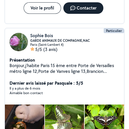
Voir le profil
Contacter
Particulier
Sophie Bois
GARDE ANIMAUX DE COMPAGNIE,NAC
Paris (Saint-Lambert 4)
5/5
(3 avis)
Présentation
Bonjour,j'habite Paris 15 ème entre Porte de Versailles
métro ligne 12,Porte de Vanves ligne 13,Brancion
Tramway T3.J'ai toujours vécue entourée d'animaux
ayant mes grands-parents à la campagne depuis toute
Dernier avis laissé par Pasquale : 5/5
petite.Je garde souvent des petits,moyens et grands
Il y a plus de 6 mois
Aimable bon contact
animaux de compagnie de particulier à mon domicile et
aux domiciles des personnes et garder plusieurs fois
des:Chiens, chats,lapins,cochon d inde,tortue... De plus,
j ai le diplôme d assistante vétérinaire option NAC.Je
garde un animal à la fois ou plusieurs si même
propriétaire.Si vous êtes intéressez vous pouvez me
contactez par le site merci et peut être à bientôt