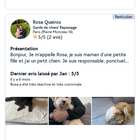
Particulier
Rosa Queiros
Garde de chien/ Repassage
Paris (Plaine Monceau 14)
5/5
(2 avis)
Présentation
Bonjour, Je m'appelle Rosa, je suis maman d'une petite
fille et j'ai un petit chien. Je suis responsable, ponctuel
et sérieuse. J'ai quelques heures disponibles dans la
journée donc, n'hésitez pas à me solliciter. Je serai ravie
Dernier avis laissé par Jan : 5/5
de pouvoir vous aider.
Il y a 6 mois
Rosa a été très réactive et très conviviale