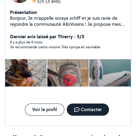
5/5
(3 avis)
Présentation
Bonjour, Je m'appelle soraya schiff et je suis ravie de
rejoindre la communauté AlloVoisins ! Je propose mes
services pour : livraison des courses , service aide à la
personne nettoyage et repassage du textiles ,cours
Dernier avis laissé par Thierry : 5/5
particuliers niveau maternel , garde d'animaux,garde
Il y a plus de 6 mois
Je recommande cette voisine Très sympa et serviable
d'enfants , avec sérieux et convivialité. Je suis disponible
pour vous aider dans vos projets ponctuels ou réguliers
et je m'engage à réaliser chaque mission avec soin et
professionnalisme. N'hésitez pas à me contacter, je
serai heureuse de collaborer avec vous et de vous
rendre service ! À très bientôt, Soraya .
Voir le profil
Contacter