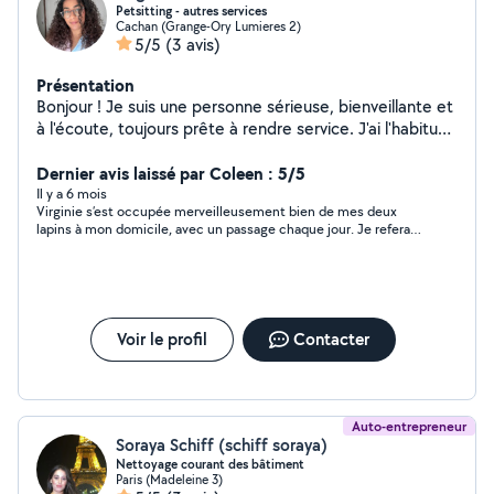
Petsitting - autres services
Cachan (Grange-Ory Lumieres 2)
5/5
(3 avis)
Présentation
Bonjour ! Je suis une personne sérieuse, bienveillante et
à l'écoute, toujours prête à rendre service. J'ai l'habitude
de m'occuper d'animaux depuis l'enfance (chats, chiens,
lapins, oiseaux) et je peux aussi vous aider pour des
Dernier avis laissé par Coleen : 5/5
petites courses, du ménage ou d'autres services du
Il y a 6 mois
Virginie s’est occupée merveilleusement bien de mes deux
quotidien. N'hésitez pas à me contacter, je suis réactive
lapins à mon domicile, avec un passage chaque jour. Je referai
et motivée !
appel à elle dès que nécessaire, et avec grand plaisir.
Voir le profil
Contacter
Auto-entrepreneur
Soraya Schiff (schiff soraya)
Nettoyage courant des bâtiment
Paris (Madeleine 3)