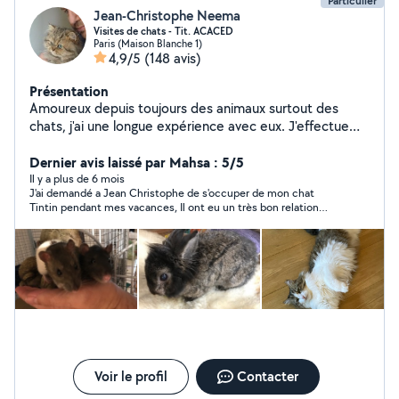
Particulier
Jean-Christophe Neema
Visites de chats - Tit. ACACED
Paris (Maison Blanche 1)
4,9/5
(148 avis)
Présentation
Amoureux depuis toujours des animaux surtout des
chats, j'ai une longue expérience avec eux. J'effectue
essentiellement des visites quotidiennes au domicile
des félins. Je ne peux en accueillir chez moi car je doute
Dernier avis laissé par Mahsa : 5/5
que mes deux chats mâles apprécieraient la présence
Il y a plus de 6 mois
J'ai demandé a Jean Christophe de s'occuper de mon chat
d'un tiers matou. Je vous invite à lire les avis sur mon
Tintin pendant mes vacances, Il ont eu un très bon relation
profil pour avoir une idée sur la qualité de mes
tout les deux, ça c'est très bien ce passé. super satisfait, Je lui
prestations. Je suis titulaire de l'ACACED (Attestation
demanderai biensur le même service prochainement. MAHSA
de Connaissances pour les Animaux de Compagnie
d'Espèces Domestiques) qui est une formation
reconnue par le Ministere de l'Agriculture et de la
Souveraineté Alimentaire. Si vous avez des questions, je
me ferais un plaisir d'y répondre. A bientôt.
Voir le profil
Contacter