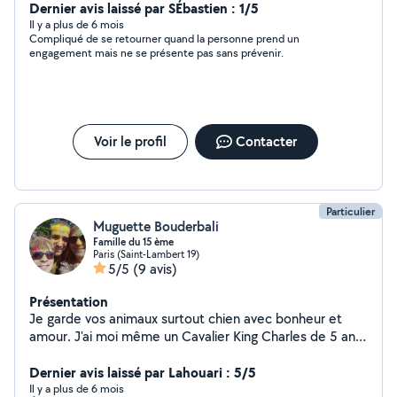
Dernier avis laissé par SÉbastien : 1/5
Il y a plus de 6 mois
Compliqué de se retourner quand la personne prend un
engagement mais ne se présente pas sans prévenir.
Voir le profil
Contacter
Particulier
Muguette Bouderbali
Famille du 15 ème
Paris (Saint-Lambert 19)
5/5
(9 avis)
Présentation
Je garde vos animaux surtout chien avec bonheur et
amour. J'ai moi même un Cavalier King Charles de 5 ans.
N'hésitez pas à me confier votre toutou!! Expérience
des animaux et disponible en journée pour sortie!!!
Dernier avis laissé par Lahouari : 5/5
Il y a plus de 6 mois