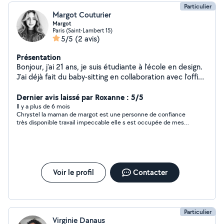
Particulier
Margot Couturier
Margot
Paris (Saint-Lambert 15)
5/5
(2 avis)
Présentation
Bonjour, j'ai 21 ans, je suis étudiante à l'école en design.
J'ai déjà fait du baby-sitting en collaboration avec l'office
de tourisme de ma ville pour des campings et
particuliers lors des vacances scolaires. n'hésitez pas en
Dernier avis laissé par Roxanne : 5/5
cas de besoin :)
Il y a plus de 6 mois
Chrystel la maman de margot est une personne de confiance
très disponible travail impeccable elle s est occupée de mes
lapins mon jardin et mes affaires personnelles je recommande
vivement
Voir le profil
Contacter
Particulier
Virginie Danaus