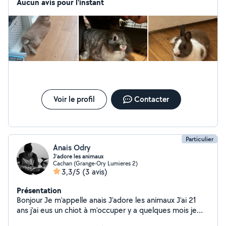
des gardes a domicile, des visites et promenades chez
Aucun avis pour l'instant
le propriétaire. Les tarifs sont à 5 /par jour pour tout
type d'animaux et les prix varient en fonction de la
période mais ne vont pas au delà de 9/ jours.Je garde
les NAC car j'ai des lapins chez moi . Je peux garder les
chats , les chiens et les autres animaux également.
N'hésitez pas à me contacter si besoin !
Voir le profil
Contacter
Particulier
Anais Odry
J’adore les animaux
Cachan (Grange-Ory Lumieres 2)
3,3/5
(3 avis)
Présentation
Bonjour Je m'appelle anais J'adore les animaux J'ai 21
ans j'ai eus un chiot à m'occuper y a quelques mois je
connais tous sur les animaux